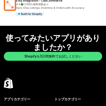
Etsy Integration ‑ CedCommerce
5つ星中
4.6
(1,186)
•
無料体験あり
合計レビュー数：1186件
Sync Etsy Listings, Inventory & Orders with Accuracy
Built for Shopify
使ってみたいアプリがあり
ましたか？
Shopifyを3日間無料でお試しください
アプリカテゴリー
トップカテゴリー