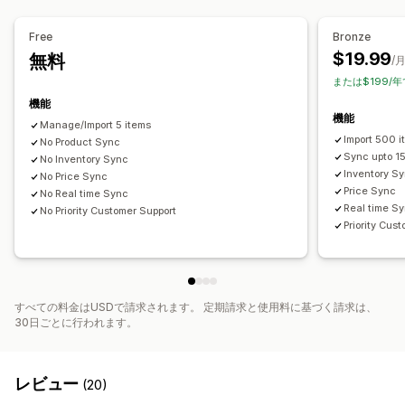
在庫の同期
Free
Bronze
$19.99
無料
/
または$199/年
機能
機能
Manage/Import 5 items
Import 500 
No Product Sync
Sync upto 1
No Inventory Sync
Inventory S
No Price Sync
Price Sync
No Real time Sync
Real time S
No Priority Customer Support
Priority Cus
すべての料金はUSDで請求されます。 定期請求と使用料に基づく請求は、
30日ごとに行われます。
レビュー
(20)