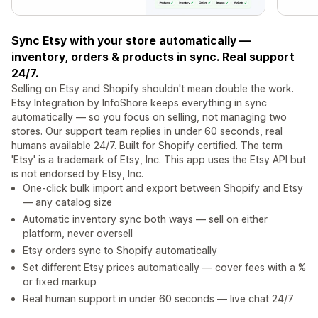
Sync Etsy with your store automatically —
inventory, orders & products in sync. Real support
24/7.
Selling on Etsy and Shopify shouldn't mean double the work.
Etsy Integration by InfoShore keeps everything in sync
automatically — so you focus on selling, not managing two
stores. Our support team replies in under 60 seconds, real
humans available 24/7. Built for Shopify certified. The term
'Etsy' is a trademark of Etsy, Inc. This app uses the Etsy API but
is not endorsed by Etsy, Inc.
One-click bulk import and export between Shopify and Etsy
— any catalog size
Automatic inventory sync both ways — sell on either
platform, never oversell
Etsy orders sync to Shopify automatically
Set different Etsy prices automatically — cover fees with a %
or fixed markup
Real human support in under 60 seconds — live chat 24/7