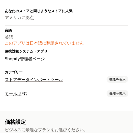
あなたのストアと同じようなストアに人気
アメリカに拠点
言語
英語
このアプリは日本語に翻訳されていません
連携対象システム・アプリ
Shopify管理者ページ
カテゴリー
ストアデータインポートツール
機能を表示
データ同期
モール型EC
機能を表示
在庫の同期
商品の同期
リスティング管理
データ移行
商品の同期
一括アップロード
一括インポート
一括更新
商品
価格設定
注文管理
ビジネスに最適なプランをお選びください。