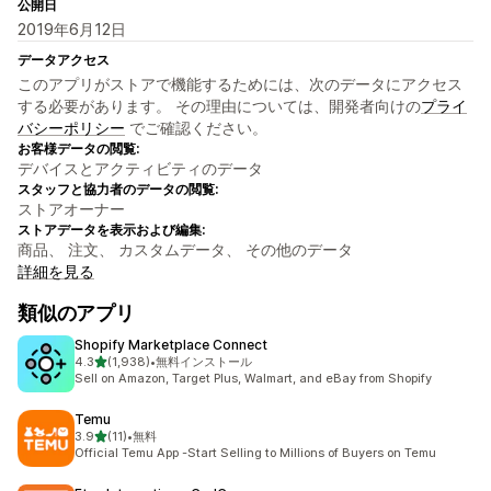
公開日
2019年6月12日
データアクセス
このアプリがストアで機能するためには、次のデータにアクセス
する必要があります。 その理由については、開発者向けの
プライ
バシーポリシー
でご確認ください。
お客様データの閲覧:
デバイスとアクティビティのデータ
スタッフと協力者のデータの閲覧:
ストアオーナー
ストアデータを表示および編集:
商品、 注文、 カスタムデータ、 その他のデータ
詳細を見る
類似のアプリ
Shopify Marketplace Connect
5つ星中
4.3
(1,938)
•
無料インストール
合計レビュー数：1938件
Sell on Amazon, Target Plus, Walmart, and eBay from Shopify
Temu
5つ星中
3.9
(11)
•
無料
合計レビュー数：11件
Official Temu App -Start Selling to Millions of Buyers on Temu