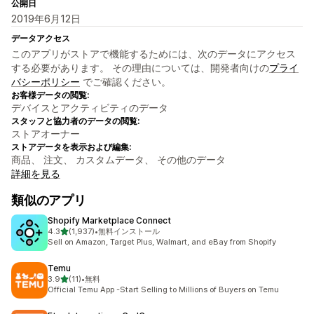
公開日
2019年6月12日
データアクセス
このアプリがストアで機能するためには、次のデータにアクセス
する必要があります。 その理由については、開発者向けの
プライ
バシーポリシー
でご確認ください。
お客様データの閲覧:
デバイスとアクティビティのデータ
スタッフと協力者のデータの閲覧:
ストアオーナー
ストアデータを表示および編集:
商品、 注文、 カスタムデータ、 その他のデータ
詳細を見る
類似のアプリ
Shopify Marketplace Connect
5つ星中
4.3
(1,937)
•
無料インストール
合計レビュー数：1937件
Sell on Amazon, Target Plus, Walmart, and eBay from Shopify
Temu
5つ星中
3.9
(11)
•
無料
合計レビュー数：11件
Official Temu App -Start Selling to Millions of Buyers on Temu