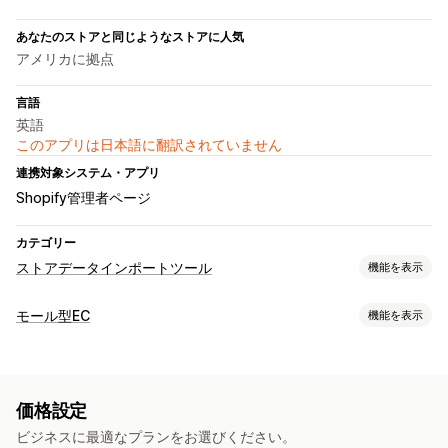
あなたのストアと同じようなストアに人気
アメリカに拠点
言語
英語
このアプリは日本語に翻訳されていません
連携対象システム・アプリ
Shopify管理者ページ
カテゴリー
ストアデータインポートツール
機能を表示
データ同期
モール型EC
機能を表示
在庫の同期
商品の同期
リスティング管理
データ移行
商品の同期
一括アップロード
一括インポート
一括更新
商品
価格設定
注文管理
ビジネスに最適なプランをお選びください。