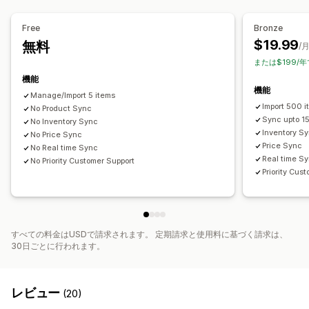
在庫の同期
Free
Bronze
$19.99
無料
/
または$199/年
機能
機能
Manage/Import 5 items
Import 500 
No Product Sync
Sync upto 1
No Inventory Sync
Inventory S
No Price Sync
Price Sync
No Real time Sync
Real time S
No Priority Customer Support
Priority Cus
すべての料金はUSDで請求されます。 定期請求と使用料に基づく請求は、
30日ごとに行われます。
レビュー
(20)