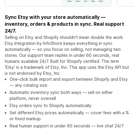
Sync Etsy with your store automatically —
inventory, orders & products in sync. Real support
24/7.
Selling on Etsy and Shopify shouldn't mean double the work.
Etsy Integration by InfoShore keeps everything in sync
automatically — so you focus on selling, not managing two
stores. Our support team replies in under 60 seconds, real
humans available 24/7. Built for Shopify certified. The term
'Etsy' is a trademark of Etsy, Inc. This app uses the Etsy API but
is not endorsed by Etsy, Inc.
One-click bulk import and export between Shopify and Etsy
— any catalog size
Automatic inventory sync both ways — sell on either
platform, never oversell
Etsy orders sync to Shopify automatically
Set different Etsy prices automatically — cover fees with a %
or fixed markup
Real human support in under 60 seconds — live chat 24/7