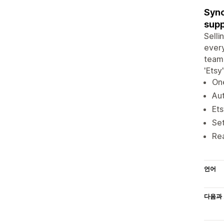
Sync
supp
Selli
every
team 
'Etsy
One
Aut
Ets
Set
Rea
언어
다음과 