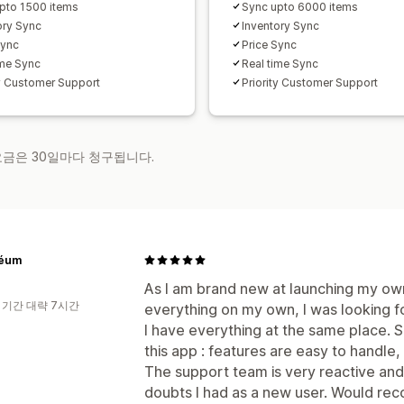
pto 1500 items
Sync upto 6000 items
ory Sync
Inventory Sync
Sync
Price Sync
ime Sync
Real time Sync
ty Customer Support
Priority Customer Support
 요금은 30일마다 청구됩니다.
éum
As I am brand new at launching my ow
 기간 대략 7시간
everything on my own, I was looking f
I have everything at the same place. S
this app : features are easy to handle
The support team is very reactive and 
doubts I had as a new user. Would r