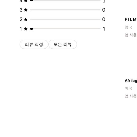
4
1
3
0
2
0
F I L M
영국
1
1
앱 사용
리뷰 작성
모든 리뷰
Afrile
미국
앱 사용