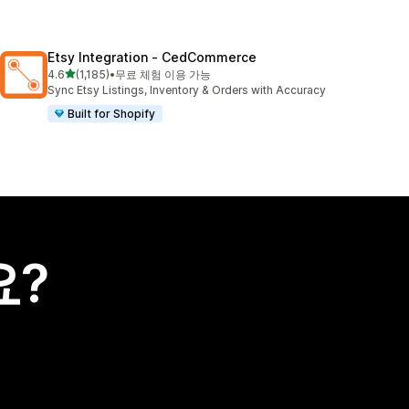
Etsy Integration ‑ CedCommerce
별 5개 중
4.6
(1,185)
•
무료 체험 이용 가능
총 리뷰 1185개
Sync Etsy Listings, Inventory & Orders with Accuracy
Built for Shopify
요?