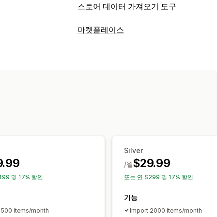
스토어 데이터 가져오기 도구
데이터 동기화
마켓플레이스
재고 동기화
제품 동기화
목록 관리
데이터 마이그레이션
제품 동기화
대량 업로드
대량 가져오기
대량 업데이트
제품
주문 관리
재고 동기화
Silver
9.99
$29.99
/월
199 및 17% 할인
또는 연 $299 및 17% 할인
기능
 500 items/month
Import 2000 items/month