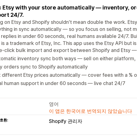
 Etsy with your store automatically — inventory, or
ort 24/7.
ng on Etsy and Shopify shouldn't mean double the work. Ets
thing in sync automatically — so you focus on selling, not 
replies in under 60 seconds, real humans available 24/7. Buil
' is a trademark of Etsy, Inc. This app uses the Etsy API but i
-click bulk import and export between Shopify and Etsy — 
omatic inventory sync both ways — sell on either platform,
y orders sync to Shopify automatically
 different Etsy prices automatically — cover fees with a % 
l human support in under 60 seconds — live chat 24/7
영어
이 앱은 한국어로 번역되지 않았습니다
호환:
Shopify 관리자