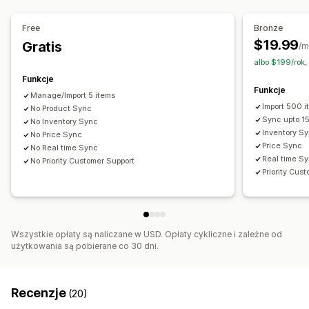
Synchronizacja zapasów
Free
Bronze
$19.99
Gratis
/m
albo $199/rok,
Funkcje
Funkcje
Manage/Import 5 items
Import 500 
No Product Sync
Sync upto 1
No Inventory Sync
Inventory S
No Price Sync
Price Sync
No Real time Sync
Real time S
No Priority Customer Support
Priority Cus
Wszystkie opłaty są naliczane w USD. Opłaty cykliczne i zależne od
użytkowania są pobierane co 30 dni.
Recenzje
(20)