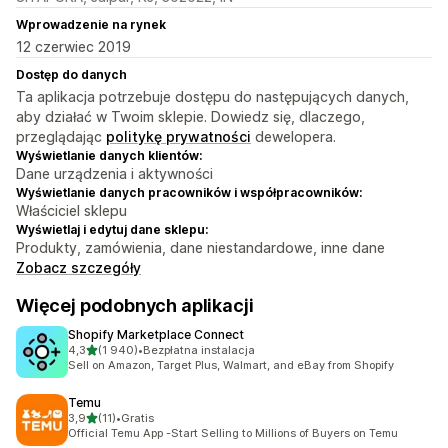
Wprowadzenie na rynek
12 czerwiec 2019
Dostęp do danych
Ta aplikacja potrzebuje dostępu do następujących danych,
aby działać w Twoim sklepie. Dowiedz się, dlaczego,
przeglądając
politykę prywatności
dewelopera.
Wyświetlanie danych klientów:
Dane urządzenia i aktywności
Wyświetlanie danych pracowników i współpracowników:
Właściciel sklepu
Wyświetlaj i edytuj dane sklepu:
Produkty, zamówienia, dane niestandardowe, inne dane
Zobacz szczegóły
Więcej podobnych aplikacji
Shopify Marketplace Connect
na 5 gwiazdek
4,3
(1 940)
•
Bezpłatna instalacja
Łączna liczba recenzji: 1940
Sell on Amazon, Target Plus, Walmart, and eBay from Shopify
Temu
na 5 gwiazdek
3,9
(11)
•
Gratis
Łączna liczba recenzji: 11
Official Temu App -Start Selling to Millions of Buyers on Temu