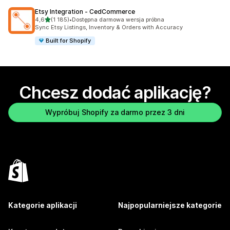
Etsy Integration ‑ CedCommerce
na 5 gwiazdek
4,6
(1 185)
•
Dostępna darmowa wersja próbna
Łączna liczba recenzji: 1185
Sync Etsy Listings, Inventory & Orders with Accuracy
Built for Shopify
Chcesz dodać aplikację?
Wypróbuj Shopify za darmo przez 3 dni
Kategorie aplikacji
Najpopularniejsze kategorie