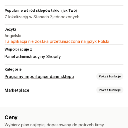
Popularne wśród sklepów takich jak Twój
Z lokalizacją w Stanach Zjednoczonych
Języki
Angielski
Ta aplikacja nie została przetłumaczona na język Polski
Współpracuje z
Panel administracyjny Shopify
Kategorie
Programy importujące dane sklepu
Pokaż funkcje
Synchronizacja danych
Marketplace
Pokaż funkcje
Synchronizacja zapasów
Synchronizacja produktu
Zarządzanie ofertami
Migracja danych
Synchronizacja produktu
Przesyłanie zbiorcze
Import zbiorczy
Aktualizacje zbiorcze
Produkty
Ceny
Zarządzanie zamówieniami
Wybierz plan najlepiej dopasowany do potrzeb firmy.