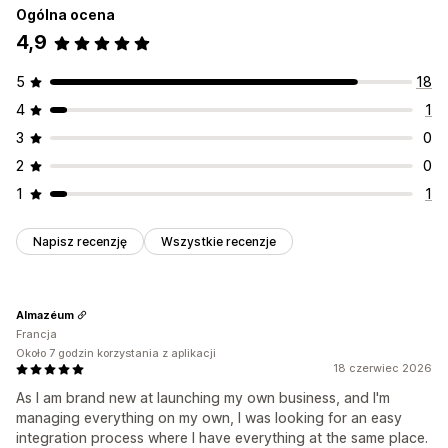
Ogólna ocena
4,9
5
18
4
1
3
0
2
0
1
1
Napisz recenzję
Wszystkie recenzje
Almazéum
Francja
Około 7 godzin korzystania z aplikacji
18 czerwiec 2026
As I am brand new at launching my own business, and I'm
managing everything on my own, I was looking for an easy
integration process where I have everything at the same place.