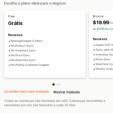
Gerenciamento de pedidos
Escolha o plano ideal para o negócio.
Sincronização de estoque
Free
Bronze
$19.99
Grátis
/m
ou $199/ano (
Recursos
Recursos
Manage/Import 5 items
Import 500 
No Product Sync
Sync upto 1
No Inventory Sync
Inventory S
No Price Sync
Price Sync
No Real time Sync
Real time S
No Priority Customer Support
Priority Cus
Contém texto sem tradução
Mostrar tradução
Todas as cobranças são faturadas em USD. Cobranças recorrentes e
calculadas por uso são faturadas a cada 30 dias.