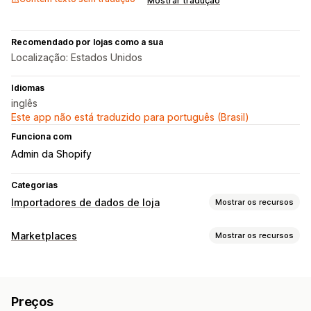
Mostrar tradução
Recomendado por lojas como a sua
Localização: Estados Unidos
Idiomas
inglês
Este app não está traduzido para português (Brasil)
Funciona com
Admin da Shopify
Categorias
Importadores de dados de loja
Mostrar os recursos
Sincronização de dados
Marketplaces
Mostrar os recursos
Sincronização de estoque
Sincronização de produtos
Gerenciamento de listagem
Migração de dados
Sincronização de produtos
Upload em massa
Importação em massa
Atualizações em massa
Produtos
Preços