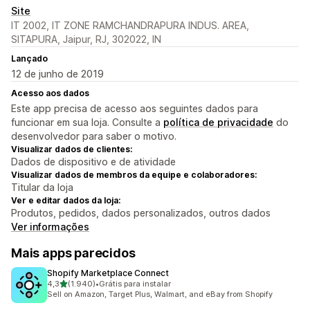
Site
IT 2002, IT ZONE RAMCHANDRAPURA INDUS. AREA,
SITAPURA, Jaipur, RJ, 302022, IN
Lançado
12 de junho de 2019
Acesso aos dados
Este app precisa de acesso aos seguintes dados para
funcionar em sua loja. Consulte a
política de privacidade
do
desenvolvedor para saber o motivo.
Visualizar dados de clientes:
Dados de dispositivo e de atividade
Visualizar dados de membros da equipe e colaboradores:
Titular da loja
Ver e editar dados da loja:
Produtos, pedidos, dados personalizados, outros dados
Ver informações
Mais apps parecidos
Shopify Marketplace Connect
de 5 estrelas
4,3
(1.940)
•
Grátis para instalar
1940 avaliações ao todo
Sell on Amazon, Target Plus, Walmart, and eBay from Shopify