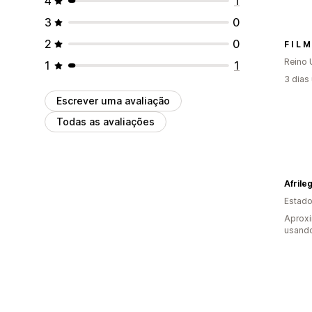
4
1
3
0
2
0
F I L M
Reino 
1
1
3 dias
Escrever uma avaliação
Todas as avaliações
Afrile
Estado
Aprox
usando