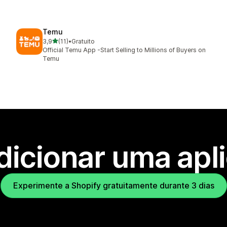
Temu
de 5 estrelas
3,9
(11)
•
Gratuito
11 total de avaliações
Official Temu App -Start Selling to Millions of Buyers on
Temu
dicionar uma apl
Experimente a Shopify gratuitamente durante 3 dias