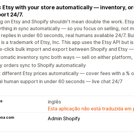
 Etsy with your store automatically — inventory, or
ort 24/7.
ng on Etsy and Shopify shouldn't mean double the work. Ets
thing in sync automatically — so you focus on selling, not 
replies in under 60 seconds, real humans available 24/7. Buil
' is a trademark of Etsy, Inc. This app uses the Etsy API but i
-click bulk import and export between Shopify and Etsy — 
omatic inventory sync both ways — sell on either platform,
y orders sync to Shopify automatically
 different Etsy prices automatically — cover fees with a % 
l human support in under 60 seconds — live chat 24/7
as
inglês
Esta aplicação não está traduzida em
ona com
Admin Shopify