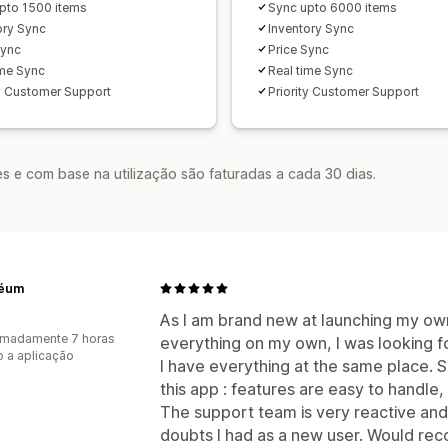
pto 1500 items
Sync upto 6000 items
ory Sync
Inventory Sync
Sync
Price Sync
ime Sync
Real time Sync
ty Customer Support
Priority Customer Support
s e com base na utilização são faturadas a cada 30 dias.
éum
As I am brand new at launching my ow
imadamente 7 horas
everything on my own, I was looking f
 a aplicação
I have everything at the same place. S
this app : features are easy to handle
The support team is very reactive and 
doubts I had as a new user. Would r