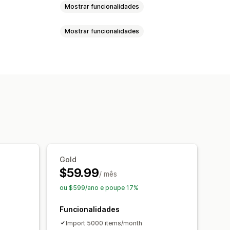
Mostrar funcionalidades
Mostrar funcionalidades
zação de produtos
ento em lote
 lote
Produtos
Gold
$59.99
/ mês
ou $599/ano e poupe 17%
Funcionalidades
Import 5000 items/month