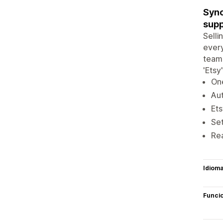
Sync
supp
Selli
every
team 
'Etsy
One
Aut
Ets
Set
Rea
Idiom
Funci