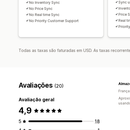
Sync u
No Inventory Sync
Invent
No Price Sync
Price 
No Real time Sync
Real t
No Priority Customer Support
Priori
Todas as taxas são faturadas em USD. As taxas recorrente
Avaliações
Almaz
(20)
França
Aprox
Avaliação geral
usando
4,9
5
18