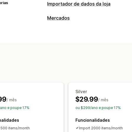
orias
Importador de dados da loja
Sincronização de dados
Mercados
Sincronização de inventário
Sincroni
Gestão de listagens
Migração de dados
Sincronização de produtos
Carregam
Importação em lote
Atualizações em
Gestão de encomendas
Sincronização de inventário
Silver
99
$29.99
/ mês
/ mês
/ano e poupe 17%
ou $299/ano e poupe 17%
nalidades
Funcionalidades
 500 items/month
Import 2000 items/month