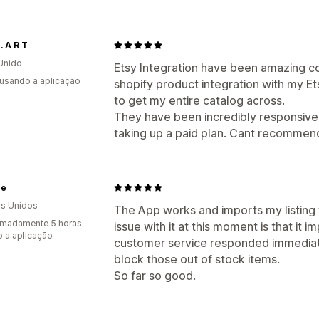
 . A R T
Unido
Etsy Integration have been amazing con
 usando a aplicação
shopify product integration with my Et
to get my entire catalog across.
They have been incredibly responsive
taking up a paid plan. Cant recommen
ge
s Unidos
The App works and imports my listing f
imadamente 5 horas
issue with it at this moment is that it i
 a aplicação
customer service responded immediate
block those out of stock items.
So far so good.