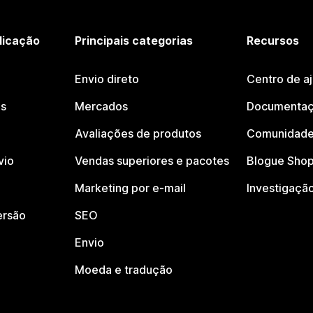
licação
Principais categorias
Recursos
Envio direto
Centro de a
os
Mercados
Documentaç
Avaliações de produtos
Comunidade
vio
Vendas superiores e pacotes
Blogue Shop
Marketing por e-mail
Investigaçã
ersão
SEO
Envio
Moeda e tradução