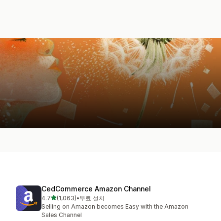
CedCommerce Amazon Channel
별 5개 중
4.7
(1,063)
•
무료 설치
총 리뷰 1063개
Selling on Amazon becomes Easy with the Amazon
Sales Channel