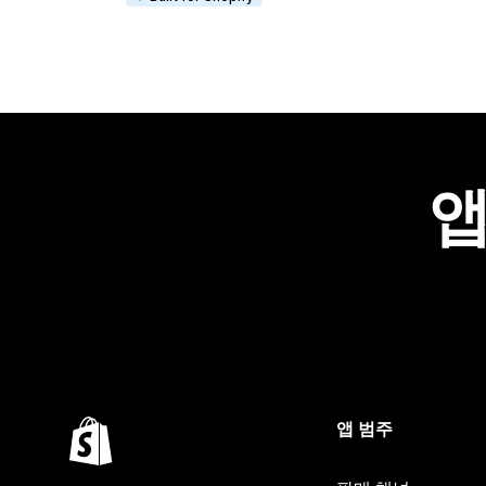
앱
앱 범주