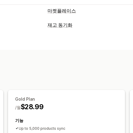
마켓플레이스
목록 관리
재고 동기화
피드 자동화
제품 피드
제품 동기화
제
동기화 유형
대량 업로드
사용자 지정 목록
주문
가격
제품 세부 정보
이형 상품
S
주문 관리
대량
실시간
예약됨
맞춤형
대량 주문
주문 동기화
추적 동기화
통
알림 및 보고서
사용자 지정 규칙
자동화된 알림
사용자 지정 알림
주문 
재고 알림
재고 부족 알림
데이터 가져오
자세한 로그
Gold Plan
$28.99
/월
기능
Up to 5,000 products sync