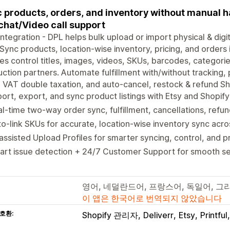
 products, orders, and inventory without manual ha
chat/Video call support
Integration - DPL helps bulk upload or import physical & di
 Sync products, location-wise inventory, pricing, and orders 
les control titles, images, videos, SKUs, barcodes, categorie
ction partners. Automate fulfillment with/without tracking, 
 VAT double taxation, and auto-cancel, restock & refund Sh
ort, export, and sync product listings with Etsy and Shopify 
l-time two-way order sync, fulfillment, cancellations, refun
o-link SKUs for accurate, location-wise inventory sync acr
assisted Upload Profiles for smarter syncing, control, and p
rt issue detection + 24/7 Customer Support for smooth se
영어, 네덜란드어, 프랑스어, 독일어, 
이 앱은 한국어로 번역되지 않았습니다
호환:
Shopify 관리자
Deliverr
Etsy
Printful