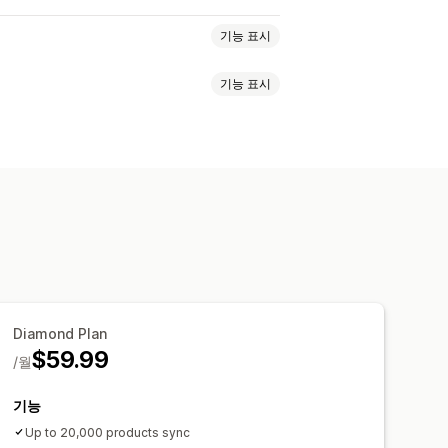
기능 표시
기능 표시
품 선택
제품 제안 동기화
현지 통화
KU
바코드
멀티채널
자동
수동
합 대시보드
재고 동기화
업데이트
이메일 알림
오류 보고서
기 및 내보내기
실시간 상태
Diamond Plan
$59.99
/월
기능
Up to 20,000 products sync