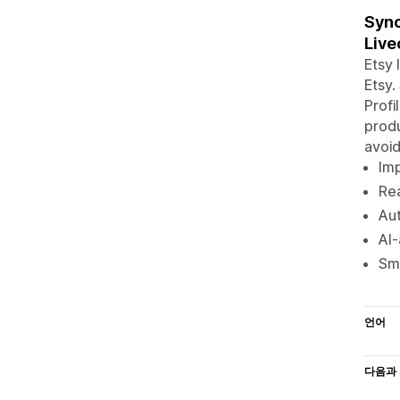
Sync
Live
Etsy 
Etsy.
Profi
produ
avoid
Imp
Rea
Aut
AI-
Sma
언어
다음과 