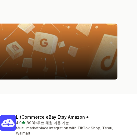
LitCommerce eBay Etsy Amazon +
별 5개 중
4.9
(893)
•
무료 체험 이용 가능
총 리뷰 893개
Multi-marketplace integration with TikTok Shop, Temu,
Walmart