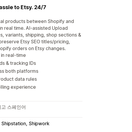
ssle to Etsy. 24/7
gital products between Shopify and
in real time. AI-assisted Upload
s, variants, shipping, shop sections &
preserve Etsy SEO titles/pricing,
opify orders on Etsy changes.
in real-time
ds & tracking IDs
oss both platforms
roduct data rules
lling experience
그리고 스페인어
Shipstation
Shipwork