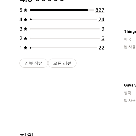
5
827
4
24
3
9
Thing
2
6
미국
앱 사용
1
22
리뷰 작성
모든 리뷰
Gavs S
영국
앱 사용