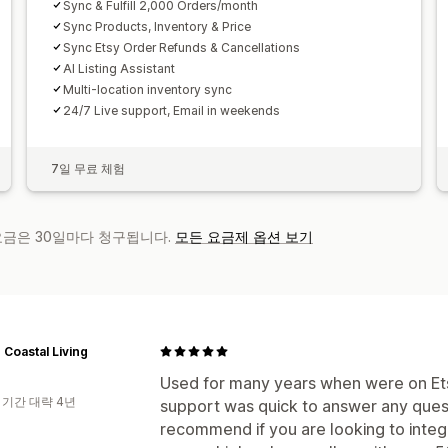
Sync & Fulfill 2,000 Orders/month
Sync Products, Inventory & Price
Sync Etsy Order Refunds & Cancellations
AI Listing Assistant
Multi-location inventory sync
24/7 Live support, Email in weekends
7일 무료 체험
 요금은 30일마다 청구됩니다.
모든 요금제 옵션 보기
 Coastal Living
Used for many years when were on Etsy
 기간 대략 4년
support was quick to answer any quest
recommend if you are looking to inte