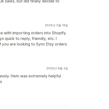
k sales, but did finally decide to
2026년 5월 18일
ime with importing orders into Shopify.
 quick to reply, friendly, etc. I
f you are looking to Sync Etsy orders
2026년 8월 3일
lessly. Hem was extremely helpful
s