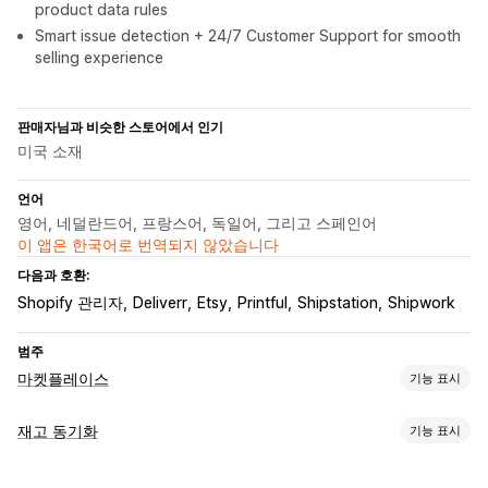
product data rules
Smart issue detection + 24/7 Customer Support for smooth
selling experience
판매자님과 비슷한 스토어에서 인기
미국 소재
언어
영어, 네덜란드어, 프랑스어, 독일어, 그리고 스페인어
이 앱은 한국어로 번역되지 않았습니다
다음과 호환:
Shopify 관리자
Deliverr
Etsy
Printful
Shipstation
Shipwork
범주
마켓플레이스
기능 표시
목록 관리
재고 동기화
기능 표시
피드 자동화
제품 피드
제품 동기화
제품 선택
제품 제안 동기화
동기화 유형
현지 통화
대량 업로드
사용자 지정 목록