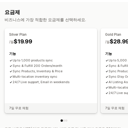
주문
가격
제품 세부 정보
이형 상품
SKU
바코드
멀티채널
주문 관리
요금제
자동
수동
대량
실시간
예약됨
맞춤형
대량 주문
주문 동기화
추적 동기화
통합 대시보드
재고 동기화
비즈니스에 가장 적합한 요금제를 선택하세요.
알림 및 보고서
사용자 지정 규칙
자동화된 알림
사용자 지정 알림
주문 업데이트
이메일 알림
Silver Plan
Gold Plan
오류 보고서
재고 알림
재고 부족 알림
$19.99
$28.9
/월
/월
데이터 가져오기 및 내보내기
실시간 상태
자세한 로그
기능
기능
Up to 1,000 products sync
Up to 5,000
Sync & Fulfill 200 Orders/month
Sync & Fulfi
Sync Products, Inventory & Price
Sync Product
Multi-location inventory sync
Sync Etsy O
24/7 Live support, Email in weekends
AI Listing A
Multi-locati
24/7 Live su
7일 무료 체험
7일 무료 체험