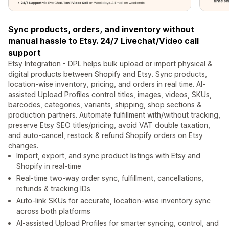
Sync products, orders, and inventory without
manual hassle to Etsy. 24/7 Livechat/Video call
support
Etsy Integration - DPL helps bulk upload or import physical &
digital products between Shopify and Etsy. Sync products,
location-wise inventory, pricing, and orders in real time. AI-
assisted Upload Profiles control titles, images, videos, SKUs,
barcodes, categories, variants, shipping, shop sections &
production partners. Automate fulfillment with/without tracking,
preserve Etsy SEO titles/pricing, avoid VAT double taxation,
and auto-cancel, restock & refund Shopify orders on Etsy
changes.
Import, export, and sync product listings with Etsy and
Shopify in real-time
Real-time two-way order sync, fulfillment, cancellations,
refunds & tracking IDs
Auto-link SKUs for accurate, location-wise inventory sync
across both platforms
AI-assisted Upload Profiles for smarter syncing, control, and