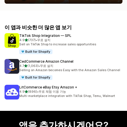
이 앱과 비슷한 더 많은 앱 보기
TikTok Shop Integration — SPL
별 5개 중
4.9
(737)
•
무료 설치
총 리뷰 737개
Sell on TikTok Shop to increase sales opportunities
Built for Shopify
CedCommerce Amazon Channel
별 5개 중
4.7
(1,063)
•
무료 설치
총 리뷰 1063개
Selling on Amazon becomes Easy with the Amazon Sales Channel
Built for Shopify
LitCommerce eBay Etsy Amazon +
별 5개 중
4.9
(896)
•
무료 체험 이용 가능
총 리뷰 896개
Multi-marketplace integration with TikTok Shop, Temu, Walmart
앱을 추가하시겠어요?