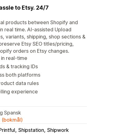
ssle to Etsy. 24/7
gital products between Shopify and
in real time. AI-assisted Upload
s, variants, shipping, shop sections &
preserve Etsy SEO titles/pricing,
opify orders on Etsy changes.
in real-time
ds & tracking IDs
oss both platforms
roduct data rules
lling experience
og Spansk
k (bokmål)
Printful
Shipstation
Shipwork