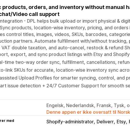
 products, orders, and inventory without manual ha
chat/Video call support
Integration - DPL helps bulk upload or import physical & di
 Sync products, location-wise inventory, pricing, and orders 
les control titles, images, videos, SKUs, barcodes, categorie
ction partners. Automate fulfillment with/without tracking, 
 VAT double taxation, and auto-cancel, restock & refund Sh
ort, export, and sync product listings with Etsy and Shopify 
l-time two-way order sync, fulfillment, cancellations, refun
o-link SKUs for accurate, location-wise inventory sync acr
assisted Upload Profiles for smarter syncing, control, and p
rt issue detection + 24/7 Customer Support for smooth se
Engelsk, Nederlandsk, Fransk, Tysk, 
Denne appen er ikke oversatt til Nors
rer med
Shopify-administrator
Deliverr
Etsy