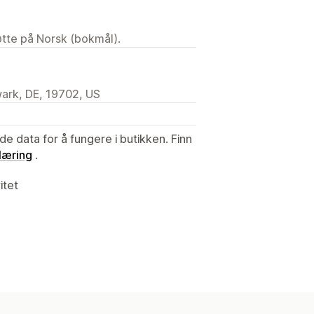
tøtte på Norsk (bokmål).
ark, DE, 19702, US
de data for å fungere i butikken. Finn
læring
.
itet