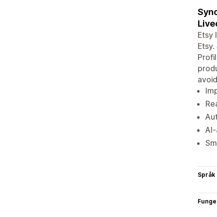
Sync
Live
Etsy 
Etsy.
Profi
produ
avoid
Imp
Rea
Aut
AI-
Sma
Språk
Funge