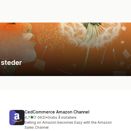
 steder
CedCommerce Amazon Channel
av 5 stjerner
4,7
(1 062)
•
Gratis å installere
Totalt 1062 omtaler
Selling on Amazon becomes Easy with the Amazon
Sales Channel