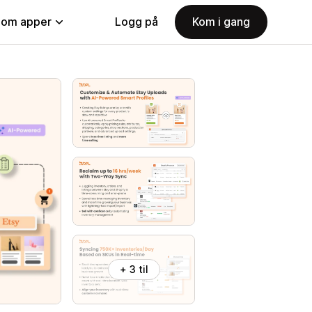
nom apper
Logg på
Kom i gang
+ 3 til