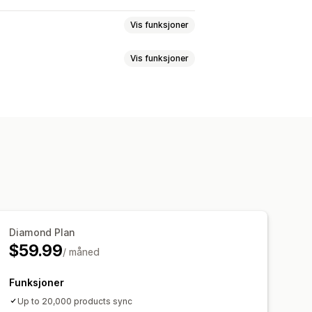
Vis funksjoner
Vis funksjoner
duktsynkronisering
Produktvalg
asseopplasting
on
Varianter
SKU-er
Strekkoder
ulti
Sanntid
Planlagt
Tilpasset
sering
Sporingssynkronisering
sler
Bestillingsoppdateringer
g av lagerbeholdning
holdningsvarsler
mport og -eksport
gger
Diamond Plan
$59.99
/ måned
Funksjoner
Up to 20,000 products sync