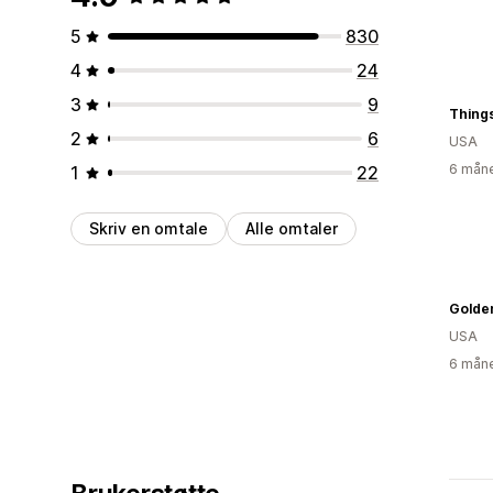
5
830
4
24
3
9
Thing
2
6
USA
6 måne
1
22
Skriv en omtale
Alle omtaler
Golden
USA
6 måne