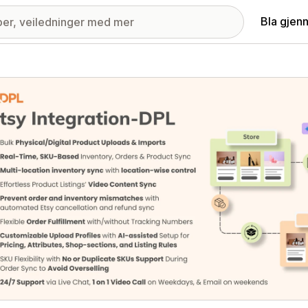
Bla gjen
ri med fremhevede bilder