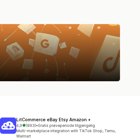
LitCommerce eBay Etsy Amazon +
av 5 stjerner
4,9
(893)
•
Gratis prøveperiode tilgjengelig
Totalt 893 omtaler
Multi-marketplace integration with TikTok Shop, Temu,
Walmart