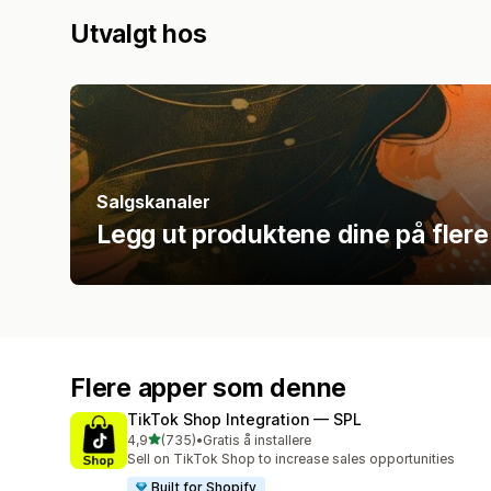
Utvalgt hos
Salgskanaler
Legg ut produktene dine på flere
Flere apper som denne
TikTok Shop Integration — SPL
av 5 stjerner
4,9
(735)
•
Gratis å installere
Totalt 735 omtaler
Sell on TikTok Shop to increase sales opportunities
Built for Shopify