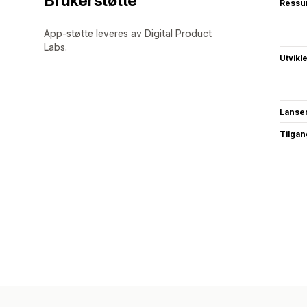
Brukerstøtte
Ressu
App-støtte leveres av Digital Product
Labs.
Utvikl
Lanse
Tilgang