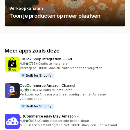
Verkoopkanalen
Toon je producten op meer plaatsen
Meer apps zoals deze
TikTok Shop Integration — SPL
van 5 sterren
4,9
(735)
•
Gratis te installeren
735 recensies in totaal
Verkoop op TikTok Shop om omzetkansen te vergroten
Built for Shopify
CedCommerce Amazon Channel
van 5 sterren
4,7
(1.064)
•
Gratis te installeren
1064 recensies in totaal
Verkopen op Amazon wordt eenvoudig met het Amazon-
verkoopkanaal
Built for Shopify
LitCommerce eBay Etsy Amazon +
van 5 sterren
4,9
(893)
•
Gratis proefperiode beschikbaar
893 recensies in totaal
Multi-marktplaatsintegratie met TikTok Shop, Temu en Walmart