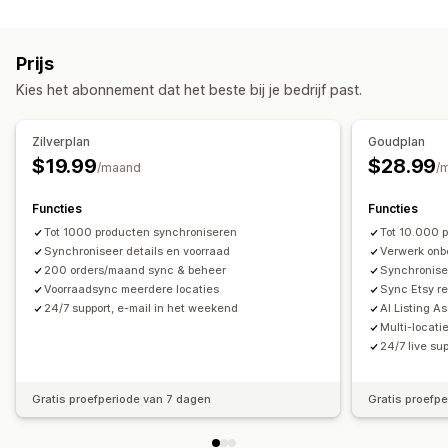
Synchronisatietype
Productsynchronisatie
Productselectie
Bestellingen
Prijzen
Productdetails
Varianten
SKU's
Aanbodsynchronisatie
Lokale valuta
Bulkupload
Prijs
Barcodes
Meerdere kanalen
Automatisch
Handmatig
Aangepaste vermeldingen
Kies het abonnement dat het beste bij je bedrijf past.
Bulk
Realtime
Gepland
Aangepast
Bestellingenbeheer
Meldingen en rapporten
Bulkbestellingen
Synchronisatie van bestellingen
Zilverplan
Goudplan
Geautomatiseerde meldingen
Aangepaste meldingen
Synchronisatie van tracking
Centraal dashboard
$19.99
$28.99
/maand
/
Updates van bestellingen
E-mailmeldingen
Foutrapporten
Voorraadsynchronisatie
Aangepaste regels
Voorraadmeldingen
Meldingen bij lage voorraad
Functies
Functies
Gegevensimport en -export
Tot 1000 producten synchroniseren
Status in realtime
Tot 10.000 
Synchroniseer details en voorraad
Verwerk onb
Gedetailleerde logboeken
200 orders/maand sync & beheer
Synchronise
Voorraadsync meerdere locaties
Sync Etsy re
24/7 support, e-mail in het weekend
AI Listing A
Multi-locati
24/7 live su
Gratis proefperiode van 7 dagen
Gratis proefp