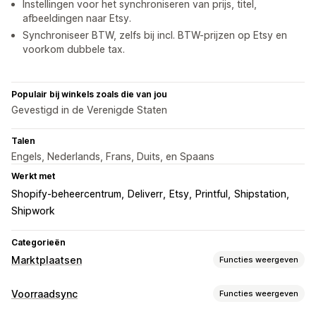
Instellingen voor het synchroniseren van prijs, titel,
afbeeldingen naar Etsy.
Synchroniseer BTW, zelfs bij incl. BTW-prijzen op Etsy en
voorkom dubbele tax.
Populair bij winkels zoals die van jou
Gevestigd in de Verenigde Staten
Talen
Engels, Nederlands, Frans, Duits, en Spaans
Werkt met
Shopify-beheercentrum
Deliverr
Etsy
Printful
Shipstation
Shipwork
Categorieën
Marktplaatsen
Functies weergeven
Vermeldingsbeheer
Voorraadsync
Functies weergeven
Automatisering van feeds
Productfeed