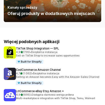
Kanały sprzedaży
Oferuj produkty w dodatkowych miejscach
Więcej podobnych aplikacji
TikTok Shop Integration — SPL
na 5 gwiazdek
4,9
(736)
•
Bezpłatna instalacja
Łączna liczba recenzji: 736
Sell on TikTok Shop to increase sales opportunities
Built for Shopify
CedCommerce Amazon Channel
na 5 gwiazdek
4,7
(1 062)
•
Bezpłatna instalacja
Łączna liczba recenzji: 1062
Selling on Amazon becomes Easy with the Amazon Sales Channel
Built for Shopify
LitCommerce eBay Etsy Amazon +
na 5 gwiazdek
4,9
(895)
•
Dostępna darmowa wersja próbna
Łączna liczba recenzji: 895
Multi-marketplace integration with TikTok Shop, Temu, Walmart