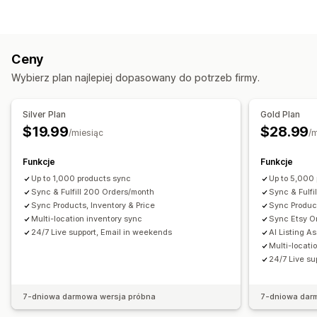
Automatyzacja kanału
Plik produktowy
Typ synchronizacji
Synchronizacja produktu
Wybór produktu
Zamówienia
Ceny
Szczegóły produktu
Warianty
Synchronizacja ofert
Waluta lokalna
Przesyłanie zbiorcze
Ceny
Jednostki SKU
Kody kreskowe
Wiele kanałów
Oferty niestandardowe
Wybierz plan najlepiej dopasowany do potrzeb firmy.
Automatyczna
Ręczna
Zbiorcza
Czas rzeczywisty
Zarządzanie zamówieniami
Zaplanowana
Niestandardowe
Zamówienia zbiorcze
Synchronizacja zamówień
Silver Plan
Gold Plan
Powiadomienia i raporty
Synchronizacja śledzenia
Ujednolicony pulpit
$19.99
$28.99
/miesiąc
/
Zautomatyzowane alerty
Niestandardowe powiadomienia
Synchronizacja zapasów
Reguły niestandardowe
Aktualizacje zamówienia
Alerty e-mail
Raporty o błędach
Funkcje
Funkcje
Alerty dotyczące zapasów
Up to 1,000 products sync
Up to 5,000
Sync & Fulfill 200 Orders/month
Sync & Fulfi
Powiadomienia o niskiej dostępności produktu
Sync Products, Inventory & Price
Sync Product
Import i eksport danych
Status w czasie rzeczywistym
Multi-location inventory sync
Sync Etsy O
24/7 Live support, Email in weekends
AI Listing A
Szczegółowe dzienniki
Multi-locati
24/7 Live su
7-dniowa darmowa wersja próbna
7-dniowa dar