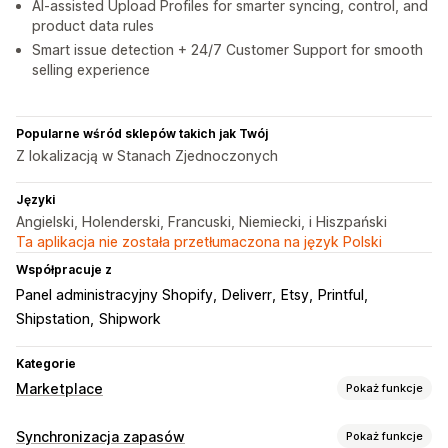
AI-assisted Upload Profiles for smarter syncing, control, and
product data rules
Smart issue detection + 24/7 Customer Support for smooth
selling experience
Popularne wśród sklepów takich jak Twój
Z lokalizacją w Stanach Zjednoczonych
Języki
Angielski, Holenderski, Francuski, Niemiecki, i Hiszpański
Ta aplikacja nie została przetłumaczona na język Polski
Współpracuje z
Panel administracyjny Shopify
Deliverr
Etsy
Printful
Shipstation
Shipwork
Kategorie
Marketplace
Pokaż funkcje
Zarządzanie ofertami
Synchronizacja zapasów
Pokaż funkcje