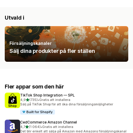
Utvald i
Försäljningskanaler
Sälj dina produkter på fler ställen
Fler appar som den här
TikTok Shop Integration — SPL
av 5 stjärnor
4,9
(735)
•
Gratis att installera
735 recensioner totalt
Sälj på TikTok Shop för att öka dina försäljningsmöjligheter
Built for Shopify
CedCommerce Amazon Channel
av 5 stjärnor
4,7
(1 064)
•
Gratis att installera
1064 recensioner totalt
Det blir enkelt att sälja på Amazon med Amazons försäljningskanal