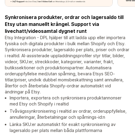
Synkronisera produkter, ordrar och lagersaldo till
Etsy utan manuellt krångel. Support via
livechatt/videosamtal dygnet runt
Etsy Integration - DPL hjälper till att ladda upp eller importera
fysiska och digitala produkter i bulk mellan Shopify och Etsy.
Synkronisera produkter, lagersaldo per plats, priser och ordrar
i realtid. AI-assisterade uppladdningsprofiler styr titlar, bilder,
videor, SKU:er, streckkoder, kategorier, varianter, frakt,
butikssektioner och produktionspartner. Automatisera
orderuppfyllelse med/utan spårning, bevara Etsys SEO-
titlar/priser, undvik dubbel momsbeskattning samt annullera,
återför och återbetala Shopify-ordrar automatiskt vid
ändringar på Etsy.
Importera, exportera och synkronisera produktannonser
med Etsy och Shopify i realtid
Tvåvägssynkronisering i realtid av ordrar, orderuppfyllelse,
annulleringar, återbetalningar och spårnings-id:n
Länka SKU:er automatiskt för exakt synkronisering av
lagersaldo per plats mellan båda plattformarna