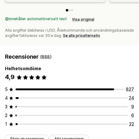
Innehåller automatöversatt text
Visa original
Alla avgifter debiteras i USD. Återkommande och användningsbaserade
avgifter faktureras var 30:e dag.
Se alla prisalternativ
Recensioner
(888)
Helhetsomdöme
4,9
5
827
4
24
3
9
2
6
1
22
Skriv en recension
Alla recensioner