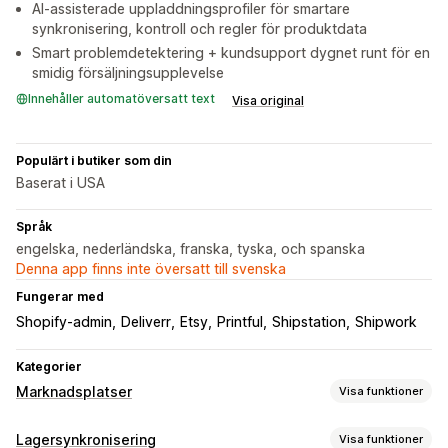
AI-assisterade uppladdningsprofiler för smartare
synkronisering, kontroll och regler för produktdata
Smart problemdetektering + kundsupport dygnet runt för en
smidig försäljningsupplevelse
Innehåller automatöversatt text
Visa original
Populärt i butiker som din
Baserat i USA
Språk
engelska, nederländska, franska, tyska, och spanska
Denna app finns inte översatt till svenska
Fungerar med
Shopify-admin
Deliverr
Etsy
Printful
Shipstation
Shipwork
Kategorier
Marknadsplatser
Visa funktioner
Hantering av listning
Lagersynkronisering
Visa funktioner