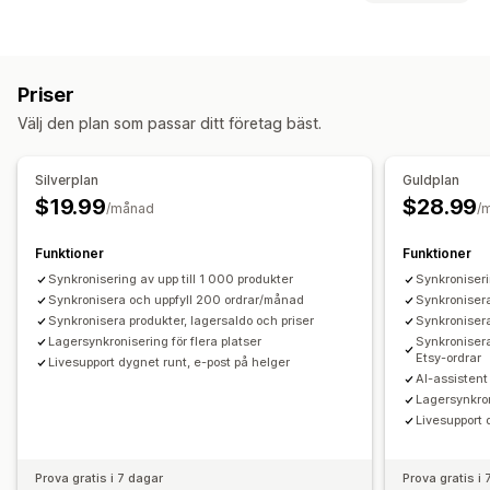
Automatisering av flöde
Produktflöde
Synkroniseringstyp
Produktsynkronisering
Produktval
Offertsynkronisering
Ordrar
Priser
Produktinformation
Varianter
SKU:er
Lokal valuta
Bulkuppladdning
Anpassade listningar
Priser
Streckkoder
Multi-channel
Automatisk
Manuell
Bulk
Orderhantering
Välj den plan som passar ditt företag bäst.
Realtid
Schemalagda
Anpassad
Bulkorder
Ordersynkronisering
Spårningssynkronisering
Aviseringar och rapporter
Enhetlig instrumentpanel
Lagersynkronisering
Silverplan
Guldplan
Automatiserade aviseringar
Anpassade meddelanden
Anpassade regler
$19.99
$28.99
/månad
/
Orderuppdateringar
E-postaviseringar
Felrapporter
Lageraviseringar
Aviseringar om lågt lager
Funktioner
Funktioner
Dataimport och -export
Synkronisering av upp till 1 000 produkter
Synkronisering i realtid
Synkroniseri
Synkronisera och uppfyll 200 ordrar/månad
Synkroniser
Detaljerade loggar
Synkronisera produkter, lagersaldo och priser
Synkronisera
Lagersynkronisering för flera platser
Synkronisera
Etsy-ordrar
Livesupport dygnet runt, e-post på helger
AI-assistent
Lagersynkron
Livesupport 
Prova gratis i 7 dagar
Prova gratis i