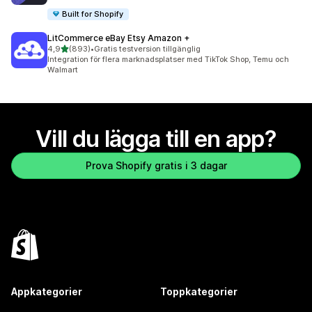
Built for Shopify
LitCommerce eBay Etsy Amazon +
av 5 stjärnor
4,9
(893)
•
Gratis testversion tillgänglig
893 recensioner totalt
Integration för flera marknadsplatser med TikTok Shop, Temu och
Walmart
Vill du lägga till en app?
Prova Shopify gratis i 3 dagar
Appkategorier
Toppkategorier