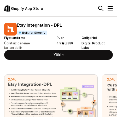
Shopify App Store
Etsy Integration ‑ DPL
Built for Shopify
Fiyatlandırma
Puan
Geliştirici
Ücretsiz deneme
4,9
(888)
Digital Product
kullanılabilir
Labs
Yükle