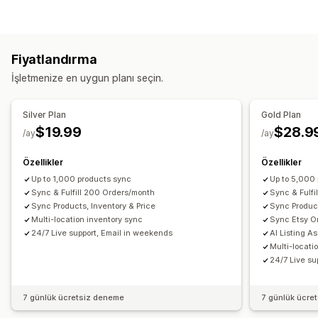
Ürün verisi otomasyonu
Ürün verisi
Ürün senkronizasyonu
Senkronizasyon türü
Ürün seçimi
Teklif senkronizasyonu
Yerel para birimi
Siparişler
Fiyatlar
Ürün ayrıntıları
Varyasyonlar
SKU’lar
Toplu yükleme
Özel liste kayıtları
Fiyatlandırma
Barkodlar
Çoklu kanal
Otomatik
Manuel
Toplu
Sipariş yönetimi
İşletmenize en uygun planı seçin.
Gerçek zamanlı
Zamanlanmış
Özel
Toplu siparişler
Sipariş senkronizasyonu
Bildirimler ve raporlar
Takip senkronizasyonu
Birleşik kontrol paneli
Silver Plan
Gold Plan
Otomatik uyarılar
Özel bildirimler
Sipariş güncellemeleri
Envanter senkronizasyonu
Özel kurallar
$19.99
$28.9
/ay
/ay
E-posta uyarıları
Hata raporları
Envanter uyarıları
Düşük stok uyarıları
İçe ve dışa veri aktarma
Özellikler
Özellikler
Gerçek zamanlı durum
Up to 1,000 products sync
Ayrıntılı günlükler
Up to 5,000
Sync & Fulfill 200 Orders/month
Sync & Fulfi
Sync Products, Inventory & Price
Sync Product
Multi-location inventory sync
Sync Etsy O
24/7 Live support, Email in weekends
AI Listing A
Multi-locati
24/7 Live su
7 günlük ücretsiz deneme
7 günlük ücre