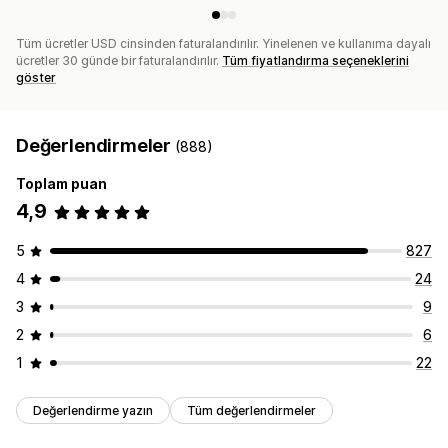
Tüm ücretler USD cinsinden faturalandırılır. Yinelenen ve kullanıma dayalı
ücretler 30 günde bir faturalandırılır.
Tüm fiyatlandırma seçeneklerini
göster
Değerlendirmeler
(888)
Toplam puan
4,9
5
827
4
24
3
9
2
6
1
22
Değerlendirme yazın
Tüm değerlendirmeler