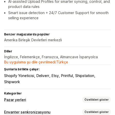
AI-assisted Upload Profiles for smarter syncing, control, and
product data rules
Smart issue detection + 24/7 Customer Support for smooth
selling experience
Benzer mağazalarda popüler
Amerika Birleşik Devletleri merkezli
Diller
İngilizce, Felemenkçe, Fransızca, Almancave İspanyolca
Bu uygulama şu dile çevrilmedi:Türkçe
Şunlarla birlikte çalışır:
Shopify Yöneticisi
Deliverr
Etsy
Printful
Shipstation
Shipwork
Kategoriler
Pazar yerleri
Özellikleri göster
Liste kaydı yönetimi
Envanter senkronizasyonu
Özellikleri göster