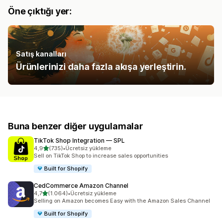
Öne çıktığı yer:
Satış kanalları
Ürünlerinizi daha fazla akışa yerleştirin.
Buna benzer diğer uygulamalar
TikTok Shop Integration — SPL
5 yıldız üzerinden
4,9
(735)
•
Ücretsiz yükleme
toplam 735 değerlendirme
Sell on TikTok Shop to increase sales opportunities
Built for Shopify
CedCommerce Amazon Channel
5 yıldız üzerinden
4,7
(1.064)
•
Ücretsiz yükleme
toplam 1064 değerlendirme
Selling on Amazon becomes Easy with the Amazon Sales Channel
Built for Shopify