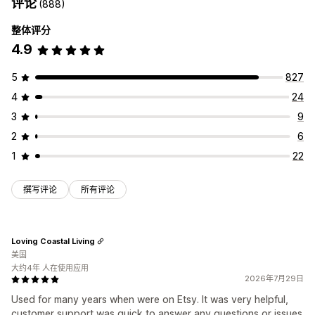
评论
(888)
整体评分
4.9
5
827
4
24
3
9
2
6
1
22
撰写评论
所有评论
Loving Coastal Living
美国
大约4年 人在使用应用
2026年7月29日
Used for many years when were on Etsy. It was very helpful,
customer support was quick to answer any questions or issues