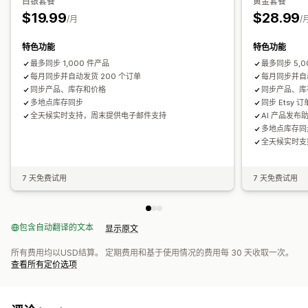
白银套餐
黄金套餐
库存提醒
库存不足提醒
数据导入和导出
实时状态
详细日志
$19.99
$28.99
/月
/
特色功能
特色功能
最多同步 1,000 件产品
最多同步 5,0
每月同步并自动发货 200 个订单
每月同步并自动
同步产品、库存和价格
同步产品、库
多地点库存同步
同步 Etsy
全天候实时支持，周末提供电子邮件支持
AI 产品发布
多地点库存同
全天候实时支
7 天免费试用
7 天免费试用
包含自动翻译的文本
显示原文
所有费用均以USD结算。 定期费用和基于使用情况的费用每 30 天收取一次。
查看所有定价选项