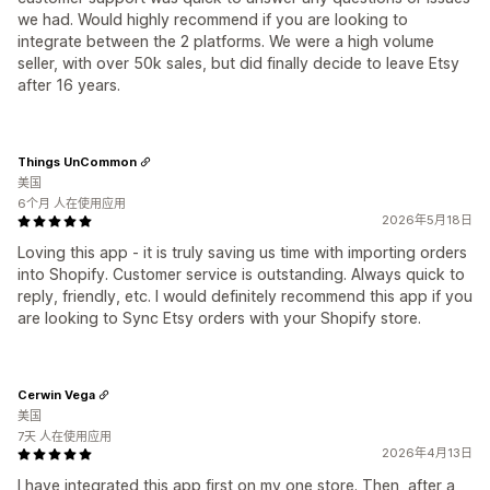
we had. Would highly recommend if you are looking to
integrate between the 2 platforms. We were a high volume
seller, with over 50k sales, but did finally decide to leave Etsy
after 16 years.
Things UnCommon
美国
6个月 人在使用应用
2026年5月18日
Loving this app - it is truly saving us time with importing orders
into Shopify. Customer service is outstanding. Always quick to
reply, friendly, etc. I would definitely recommend this app if you
are looking to Sync Etsy orders with your Shopify store.
Cerwin Vega
美国
7天 人在使用应用
2026年4月13日
I have integrated this app first on my one store. Then, after a