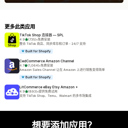
更多此类应用
TikTok Shop 连接器 — SPL
星（满分 5 星）
4.9
(735)
•
免费安装
总共 735 条评论
整合 TikTok 商店、同步库存和订单 - 24/7 支持
Built for Shopify
CedCommerce Amazon Channel
星（满分 5 星）
4.7
(1,064)
•
免费安装
总共 1064 条评论
Amazon Sales Channel 让在 Amazon 上进行销售变得简单
Built for Shopify
LitCommerce eBay Etsy Amazon +
星（满分 5 星）
4.9
(893)
•
提供免费试用
总共 893 条评论
支持 TikTok Shop、Temu、Walmart 的多市场集成
想要添加应用？