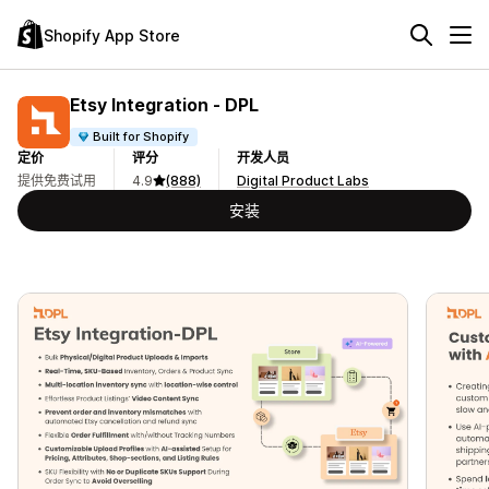
Shopify App Store
Etsy Integration ‑ DPL
Built for Shopify
定价
评分
开发人员
提供免费试用
4.9
(888)
Digital Product Labs
安装