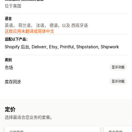
位于美国
语言
英语， 荷兰语， 法语， 德语，以及 西班牙语
这款应用未翻译成简体中文
适配以下产品：
Shopify 后台
Deliverr
Etsy
Printful
Shipstation
Shipwork
类别
市场
显示功能
产品页面管理
库存同步
显示功能
数据源自动化
产品数据源
产品同步
产品选择
报价同步
同步类型
当地货币
批量上传
自定义产品页面
订单
价格
产品详细信息
多属性
SKU
条码
多渠道
自动
手动
订单管理
定价
批量
实时
预定
自定义
批量订单
订单同步
跟踪同步
统一控制面板
库存同步
选择最适合您业务的套餐。
通知和报告
自定义规则
自动化提醒
自定义通知
订单更新
电子邮件提醒
错误报告