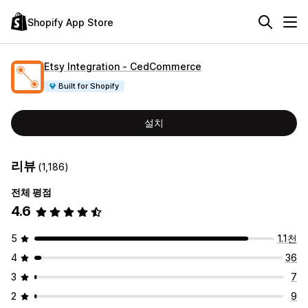
Shopify App Store
Etsy Integration ‑ CedCommerce
Built for Shopify
설치
리뷰
(1,186)
전체 평점
4.6
5
1.1천
4
36
3
7
2
9