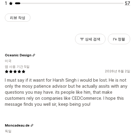
1
57
리뷰 작성
상세 검색
정렬
Oceanic Design
미국
앱 사용 기간 5일
2026년 8월 2일
I must say if it wasnt for Harsh Singh i would be lost. He is not
only the mosy patience advisor but he actually assits with any
questions you may have. its people like him, that make
customers rely on companies like CEDCommerce. I hope this
message finds you well sir, keep being you!
Moncadeau.de
독일