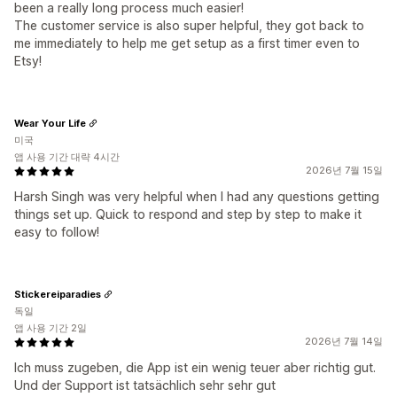
been a really long process much easier!
The customer service is also super helpful, they got back to
me immediately to help me get setup as a first timer even to
Etsy!
Wear Your Life
미국
앱 사용 기간 대략 4시간
2026년 7월 15일
Harsh Singh was very helpful when I had any questions getting
things set up. Quick to respond and step by step to make it
easy to follow!
Stickereiparadies
독일
앱 사용 기간 2일
2026년 7월 14일
Ich muss zugeben, die App ist ein wenig teuer aber richtig gut.
Und der Support ist tatsächlich sehr sehr gut