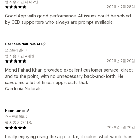
앱 사용 기간 대략 2년
2026년 7월 28일
Good App with good performance. All issues could be solved
by CED supporters who always are prompt available.
Gardenia Naturals AU
오스트레일리아
앱 사용 기간 4개월
2026년 7월 20일
Mohd Fahad Khan provided excellent customer service, direct
and to the point, with no unnecessary back-and-forth. He
saved me a lot of time.. i appreciate that.
Gardenia Naturals
Neon Lanes
오스트레일리아
앱 사용 기간 18일
2026년 7월 20일
Really enjoying using the app so far, it makes what would have