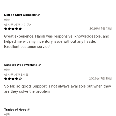
Detroit Shirt Company
미국
앱 사용 기간 거의 7년
2026년 7월 13일
Great experience. Harsh was responsive, knowledgeable, and
helped me with my inventory issue without any hassle.
Excellent customer service!
Sanders Woodworking
미국
앱 사용 기간 5개월
2026년 7월 10일
So far, so good. Support is not always available but when they
are they solve the problem.
Trades of Hope
미국