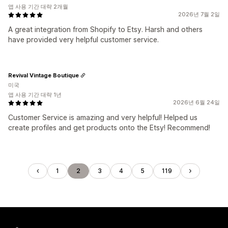
앱 사용 기간 대략 2개월
2026년 7월 2일
A great integration from Shopify to Etsy. Harsh and others
have provided very helpful customer service.
Revival Vintage Boutique
미국
앱 사용 기간 대략 1년
2026년 6월 24일
Customer Service is amazing and very helpful! Helped us
create profiles and get products onto the Etsy! Recommend!
1
2
3
4
5
119