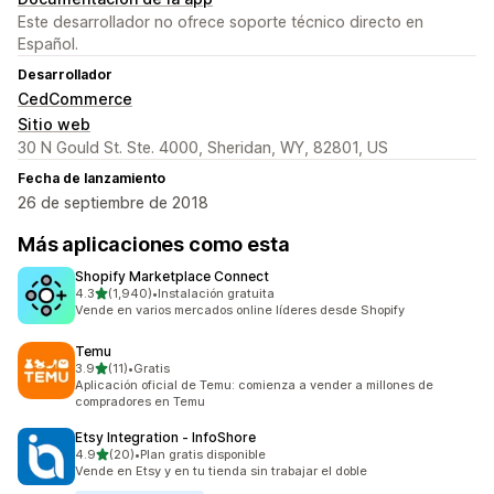
Este desarrollador no ofrece soporte técnico directo en
Español.
Desarrollador
CedCommerce
Sitio web
30 N Gould St. Ste. 4000, Sheridan, WY, 82801, US
Fecha de lanzamiento
26 de septiembre de 2018
Más aplicaciones como esta
Shopify Marketplace Connect
de 5 estrellas
4.3
(1,940)
•
Instalación gratuita
1940 reseñas en total
Vende en varios mercados online líderes desde Shopify
Temu
de 5 estrellas
3.9
(11)
•
Gratis
11 reseñas en total
Aplicación oficial de Temu: comienza a vender a millones de
compradores en Temu
Etsy Integration ‑ InfoShore
de 5 estrellas
4.9
(20)
•
Plan gratis disponible
20 reseñas en total
Vende en Etsy y en tu tienda sin trabajar el doble