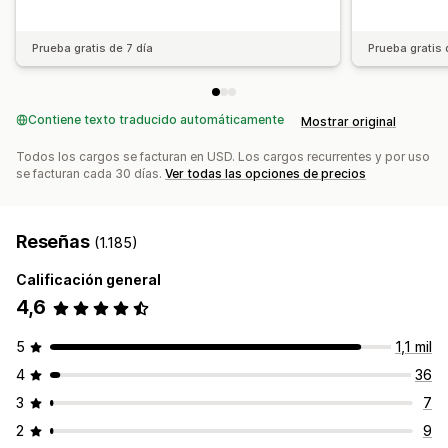
Prueba gratis de 7 día
Prueba gratis 
Contiene texto traducido automáticamente
Mostrar original
Todos los cargos se facturan en USD. Los cargos recurrentes y por uso
se facturan cada 30 días.
Ver todas las opciones de precios
Reseñas
(1.185)
Calificación general
4,6
5
1,1 mil
4
36
3
7
2
9