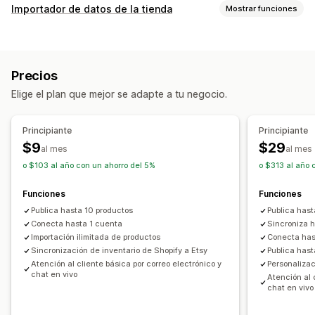
Gestión de publicaciones
Importador de datos de la tienda
Mostrar funciones
Automatización de feed
Feed de productos
Sincronización de datos
Sincronización de productos
Selección de productos
Actualización automática
Sincronización de inventario
Sincronización de ofertas
Moneda local
Subida masiva
Precios
Sincronización de pedidos
Sincronización de precios
Publicaciones personalizadas
Elige el plan que mejor se adapte a tu negocio.
Sincronización de productos
Sincronización bidireccional
Informes y estadísticas de publicaciones
Sincronización en tiempo real
Sincronización programada
Administración de pedidos
Principiante
Principiante
Migración de datos
Preparación de pedidos de múltiples sucursales
$9
$29
al mes
al mes
Exportación masiva
Importación masiva
CSV
Pedidos al por mayor
Aprobación de pedidos
o $103 al año con un ahorro del 5%
o $313 al año 
Actualizaciones masivas
Colecciones
Descuentos
Sincronización de pedidos
Sincronización de seguimiento
Funciones
Funciones
Inventario
Metacampos
Pedidos
Productos
Panel de control unificado
Sincronización de inventario
Publica hasta 10 productos
Publica has
Conecta hasta 1 cuenta
Sincroniza 
Importación ilimitada de productos
Conecta has
Sincronización de inventario de Shopify a Etsy
Publica hast
Atención al cliente básica por correo electrónico y
Personalizac
chat en vivo
Atención al 
chat en vivo