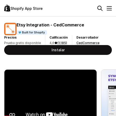
Shopify App Store
Etsy Integration ‑ CedCommerce
Built for Shopify
Precios
Calificación
Desarrollador
Prueba gratis disponible
4,6
(1.185)
CedCommerce
Instalar