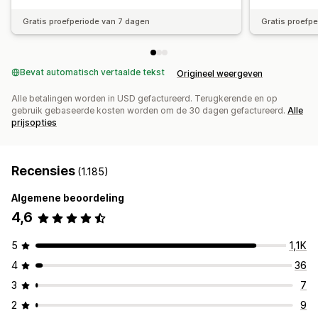
Gratis proefperiode van 7 dagen
Gratis proefp
Bevat automatisch vertaalde tekst
Origineel weergeven
Alle betalingen worden in USD gefactureerd. Terugkerende en op
gebruik gebaseerde kosten worden om de 30 dagen gefactureerd.
Alle
prijsopties
Recensies
(1.185)
Algemene beoordeling
4,6
5
1,1K
4
36
3
7
2
9