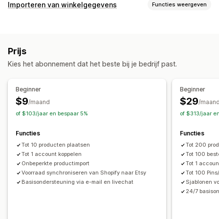
Vermeldingsbeheer
Importeren van winkelgegevens
Functies weergeven
Automatisering van feeds
Productfeed
Gegevenssynchronisatie
Productsynchronisatie
Productselectie
Automatische updates
Voorraadsynchronisatie
Aanbodsynchronisatie
Lokale valuta
Bulkupload
Prijs
Synchronisatie van bestellingen
Synchronisatie van prijzen
Aangepaste vermeldingen
Analytics van vermeldingen
Kies het abonnement dat het beste bij je bedrijf past.
Productsynchronisatie
Tweerichtingssynchronisatie
Bestellingenbeheer
Synchronisatie in real time
Geplande synchronisatie
Fulfilment op meerdere locaties
Bulkbestellingen
Beginner
Beginner
Gegevensmigratie
Goedkeuring van bestellingen
$9
$29
/maand
/maan
Bulkexport
Bulkimport
CSV
Bulkupdates
Collecties
Synchronisatie van bestellingen
of $103/jaar en bespaar 5%
of $313/jaar e
Kortingen
Voorraad
Metavelden
Bestellingen
Producten
Synchronisatie van tracking
Centraal dashboard
Functies
Functies
Voorraadsynchronisatie
Tot 10 producten plaatsen
Tot 200 pro
Tot 1 account koppelen
Tot 100 bes
Onbeperkte productimport
Tot 1 accoun
Voorraad synchroniseren van Shopify naar Etsy
Tot 100 Pins
Basisondersteuning via e-mail en livechat
Sjablonen v
24/7 basison