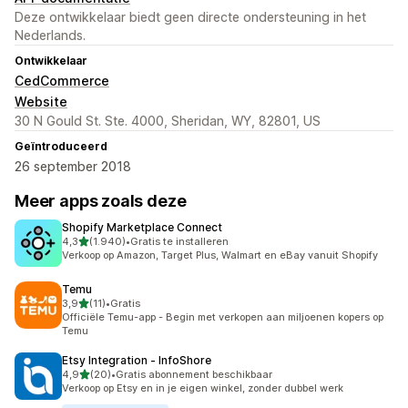
Deze ontwikkelaar biedt geen directe ondersteuning in het
Nederlands.
Ontwikkelaar
CedCommerce
Website
30 N Gould St. Ste. 4000, Sheridan, WY, 82801, US
Geïntroduceerd
26 september 2018
Meer apps zoals deze
Shopify Marketplace Connect
van 5 sterren
4,3
(1.940)
•
Gratis te installeren
1940 recensies in totaal
Verkoop op Amazon, Target Plus, Walmart en eBay vanuit Shopify
Temu
van 5 sterren
3,9
(11)
•
Gratis
11 recensies in totaal
Officiële Temu-app - Begin met verkopen aan miljoenen kopers op
Temu
Etsy Integration ‑ InfoShore
van 5 sterren
4,9
(20)
•
Gratis abonnement beschikbaar
20 recensies in totaal
Verkoop op Etsy en in je eigen winkel, zonder dubbel werk