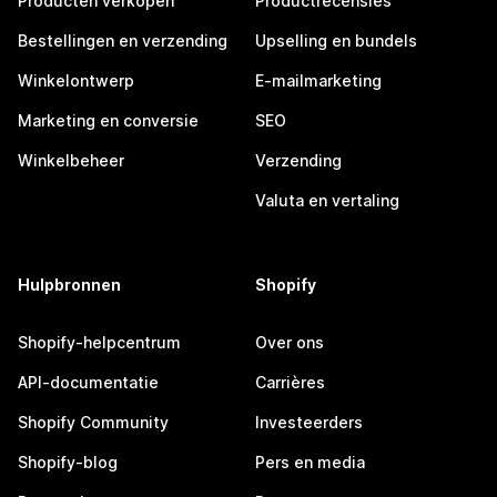
Producten verkopen
Productrecensies
Bestellingen en verzending
Upselling en bundels
Winkelontwerp
E-mailmarketing
Marketing en conversie
SEO
Winkelbeheer
Verzending
Valuta en vertaling
Hulpbronnen
Shopify
Shopify-helpcentrum
Over ons
API-documentatie
Carrières
Shopify Community
Investeerders
Shopify-blog
Pers en media