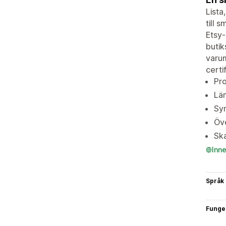
Lista
till 
Etsy-
butik
varum
certi
Pro
Län
Syn
Öve
Ska
Inn
Språk
Funge