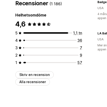
Recensioner
Badge
(1 186)
USA
4 måna
Helhetsomdöme
appen
4,6
5
1,1 tn
LA Bal
USA
4
36
Mer än
3
7
appen
2
9
1
57
Skriv en recension
Alla recensioner