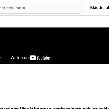
Bläddra b
ri med utvalda bilder
mart app för att hantera, synkronisera och utveckl