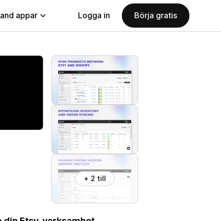
land appar
Logga in
Börja gratis
+ 2 till
a din Etsy-verksamhet.