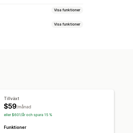
Visa funktioner
Visa funktioner
e
Produktsynkronisering
al valuta
Bulkuppladdning
nisering
Ordersynkronisering
ring
Synkronisering i två riktningar
ynkronisering
r
Godkännande av order
nisering
Enhetlig instrumentpanel
pdateringar
Produktserier
Rabatter
Tillväxt
$59
/månad
eller $601/år och spara 15 %
Funktioner