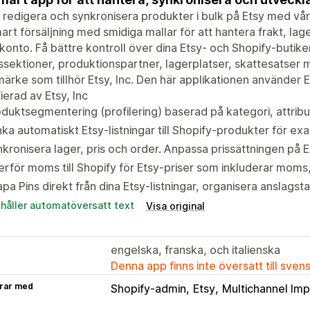
, redigera och synkronisera produkter i bulk på Etsy med vår
smart försäljning med smidiga mallar för att hantera frakt, lag
konto. Få bättre kontroll över dina Etsy- och Shopify-butike
ssektioner, produktionspartner, lagerplatser, skattesatser 
ärke som tillhör Etsy, Inc. Den här applikationen använder 
fierad av Etsy, Inc
duktsegmentering (profilering) baserad på kategori, attribut
ka automatiskt Etsy-listningar till Shopify-produkter för exa
kronisera lager, pris och order. Anpassa prissättningen på E
rför moms till Shopify för Etsy-priser som inkluderar moms,
pa Pins direkt från dina Etsy-listningar, organisera anslagsta
ehåller automatöversatt text
Visa original
engelska, franska, och italienska
Denna app finns inte översatt till sven
rar med
Shopify-admin
Etsy
Multichannel Imp