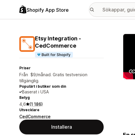
Shopify App Store
Galle
Etsy Integration ‑
CedCommerce
Built for Shopify
Priser
Från $9/månad. Gratis testversion
tillgänglig.
Populärt i butiker som din
Baserat i USA
Betyg
4,6
(1 186)
Utvecklare
CedCommerce
Installera
En s