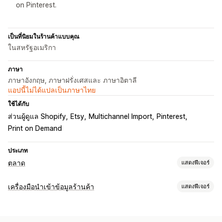
on Pinterest.
เป็นที่นิยมในร้านค้าแบบคุณ
ในสหรัฐอเมริกา
ภาษา
ภาษาอังกฤษ, ภาษาฝรั่งเศสและ ภาษาอิตาลี
แอปนี้ไม่ได้แปลเป็นภาษาไทย
ใช้ได้กับ
ส่วนผู้ดูแล Shopify
Etsy
Multichannel Import
Pinterest
Print on Demand
ประเภท
ตลาด
แสดงฟีเจอร์
การจัดการการทำรายการสินค้า
เครื่องมือนำเข้าข้อมูลร้านค้า
แสดงฟีเจอร์
ระบบฟีดอัตโนมัติ
ฟีดสินค้า
ซิงค์สินค้า
การเลือกสินค้า
ซิงค์ข้อมูล
ซิงค์คำสั่งซื้อ
สกุลเงินในพื้นที่
การอัปโหลดจำนวนมาก
อัปเดตอัตโนมัติ
ซิงค์สินค้าคงคลัง
ซิงค์คำสั่งซื้อ
ซิงค์ราคา