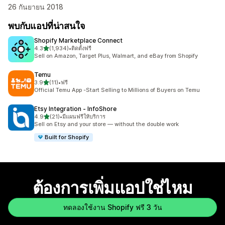
26 กันยายน 2018
พบกับแอปที่น่าสนใจ
Shopify Marketplace Connect
เต็ม 5 ดาว
4.3
(1,934)
•
ติดตั้งฟรี
ทั้งหมด 1934 รีวิว
Sell on Amazon, Target Plus, Walmart, and eBay from Shopify
Temu
เต็ม 5 ดาว
3.9
(11)
•
ฟรี
ทั้งหมด 11 รีวิว
Official Temu App -Start Selling to Millions of Buyers on Temu
Etsy Integration ‑ InfoShore
เต็ม 5 ดาว
4.9
(21)
•
มีแผนฟรีให้บริการ
ทั้งหมด 21 รีวิว
Sell on Etsy and your store — without the double work
Built for Shopify
ต้องการเพิ่มแอปใช่ไหม
ทดลองใช้งาน Shopify ฟรี 3 วัน