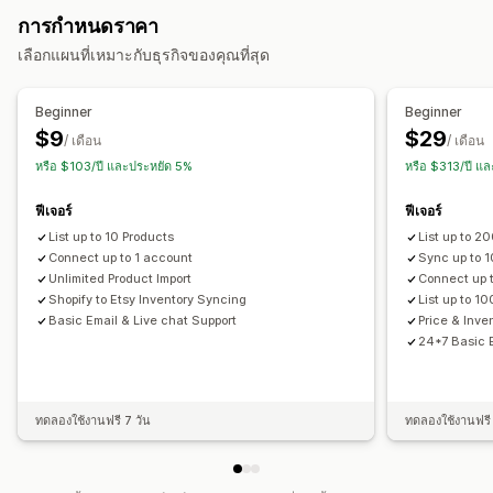
รายการที่กำหนดเอง
การวิเคราะห์การทำรายการสินค้า
การกำหนดราคา
ซิงค์สินค้า
ซิงค์สองทาง
ซิงค์แบบเรียลไทม์
ซิงค์ตามกำหนดเวลา
การจัดการคำสั่งซื้อ
เลือกแผนที่เหมาะกับธุรกิจของคุณที่สุด
การย้ายข้อมูลร้านค้า
การจัดการคำสั่งซื้อในหลายตำแหน่ง
การย้ายข้อมูล
การส่งออกจำนวนมาก
CSV
การอัปเดตจำนวนมาก
คำสั่งซื้อหลายรายการในครั้งเดียว
การอนุมัติคำสั่งซื้อ
ซิงค์คำสั่งซื้อ
Beginner
Beginner
คอลเลกชัน
ส่วนลด
สินค้าคงคลัง
เมตาฟิลด์
คำสั่งซื้อ
สินค้า
ซิงค์การติดตาม
แดชบอร์ดแบบรวม
ซิงค์สินค้าคงคลัง
$9
$29
/ เดือน
/ เดือน
หรือ $103/ปี และประหยัด 5%
หรือ $313/ปี แ
ฟีเจอร์
ฟีเจอร์
List up to 10 Products
List up to 2
Connect up to 1 account
Sync up to 
Unlimited Product Import
Connect up 
Shopify to Etsy Inventory Syncing
List up to 1
Basic Email & Live chat Support
Price & Inve
24*7 Basic E
ทดลองใช้งานฟรี 7 วัน
ทดลองใช้งานฟรี 