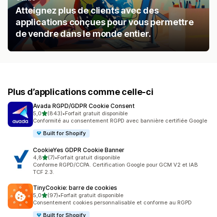
Atteignez plus de clients avec des
applications conçues pour vous permettre
de vendre dans le monde entier.
Plus d’applications comme celle-ci
Avada RGPD/GDPR Cookie Consent
étoile(s) sur 5
5,0
(843)
•
Forfait gratuit disponible
843 avis au total
Conformité au consentement RGPD avec bannière certifiée Google
Built for Shopify
CookieYes GDPR Cookie Banner
étoile(s) sur 5
4,8
(7)
•
Forfait gratuit disponible
7 avis au total
Conforme RGPD/CCPA. Certification Google pour GCM V2 et IAB
TCF 2.3.
TinyCookie: barre de cookies
étoile(s) sur 5
5,0
(97)
•
Forfait gratuit disponible
97 avis au total
Consentement cookies personnalisable et conforme au RGPD
Built for Shopify