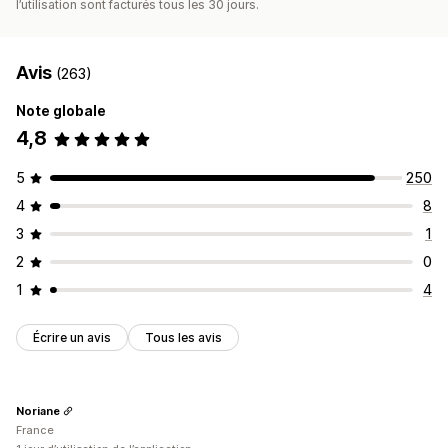
l’utilisation sont facturés tous les 30 jours.
Avis
(263)
Note globale
4,8
5
250
4
8
3
1
2
0
1
4
Écrire un avis
Tous les avis
Noriane
France