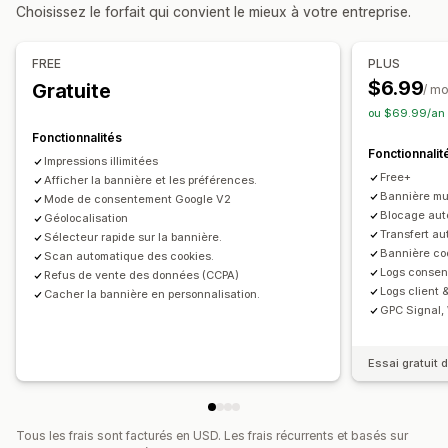
Position de bannière
Animations
Affichage fixe
Choisissez le forfait qui convient le mieux à votre entreprise.
Conception de bannière
Image de marque personnalisée
Liens et boutons
Arrière-plans
Couleur et police
Texte personnalisé
Multilingue
Détection de la langue
CSS personnalisées
Emojis
Multilingue
FREE
PLUS
Traduction
Optimisation pour le format mobile
Test A/B
Optimisation pour le format mobile
Planification
$6.99
Gratuite
/ mo
Assistance headless
Ciblage géographique
Ciblage du comportement
ou $69.99/an 
Conformité en matière de confidentialité
Fonctionnalités
Analyses de données et génération de rapports
Fonctionnalit
Conformité de l’accessibilité
Blocage automatique
Impressions illimitées
Test A/B
Suivi du comportement
Suivi des performances
Free+
Journaux de consentement
Afficher la bannière et les préférences.
Expiration du consentement
Analyses de données en temps réel
Rapports de trafic
Bannière mul
Mode de consentement Google V2
Lecteur de cookies
Gestion des données
Blocage auto
Géolocalisation
Segments clients
Générateur de politiques
Transfert au
Sélecteur rapide sur la bannière.
Bannière coo
Scan automatique des cookies.
Réglementation
Logs consen
Refus de vente des données (CCPA)
Logs client 
Cacher la bannière en personnalisation.
CCPA
ePrivacy
RGPD
LGPD
PDPA
PIPEDA
GPC Signal, 
Essai gratuit d
Tous les frais sont facturés en USD. Les frais récurrents et basés sur