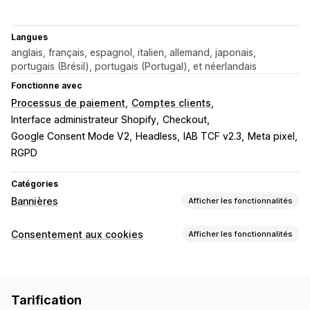
Langues
anglais, français, espagnol, italien, allemand, japonais,
portugais (Brésil), portugais (Portugal), et néerlandais
Fonctionne avec
Processus de paiement
Comptes clients
Interface administrateur Shopify
Checkout
Google Consent Mode V2
Headless
IAB TCF v2.3
Meta pixel
RGPD
Catégories
Bannières
Afficher les fonctionnalités
Type de bannière
Consentement aux cookies
Afficher les fonctionnalités
Consentement aux cookies
Conformité au RGPD
Options d’affichage
Notification
Lien vers la police
CSS personnalisées
Personnalisation
Tarification
Sélecteur de préférence
Géolocalisation