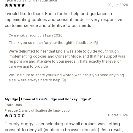
1 jour d’utilisation de l’application
19 juin 2026
I would like to thank Enola for her help and guidance in
implementing cookies and consent mode — very responsive
customer service and attentive to our needs
Consentik a répondu 21 juin 2026
Thank you so much for your thoughtful feedback! 🙌
We’re delighted to hear that Enola was able to guide you through
implementing cookies and Consent Mode, and that her support was
responsive and attentive to your needs. That’s exactly the level of
care we aim to provide.
We’ll be sure to share your kind words with her. If you need anything
else, we’re always here to help! 🚀
MyEdge | Home of Skier’s Edge and Hockey Edge
États-Unis
Presque 2 ans d’utilisation de l’application
6 août 2026
Terribly buggy. User selecting allow all cookies was setting
consent to deny all (verified in browser console). As a result,