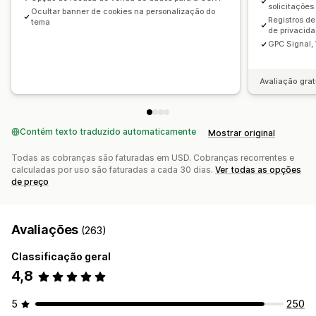
solicitações
Ocultar banner de cookies na personalização do
Regulamentação
Registros d
tema
de privacid
Lei de privacidade do consumidor da Califórnia
GPC Signal, 
Privacidade eletrônica
Regulamento de proteção de dados
LGPD
PDPA
PIPEDA
Avaliação grat
Contém texto traduzido automaticamente
Mostrar original
Todas as cobranças são faturadas em USD. Cobranças recorrentes e
calculadas por uso são faturadas a cada 30 dias.
Ver todas as opções
de preço
Avaliações
(263)
Classificação geral
4,8
5
250