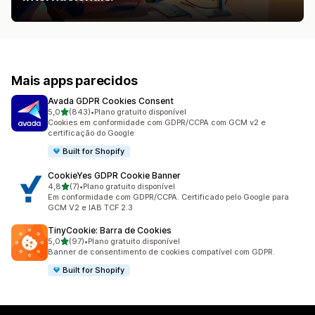
Mais apps parecidos
Avada GDPR Cookies Consent
de 5 estrelas
5,0
(843)
•
Plano gratuito disponível
843 avaliações ao todo
Cookies em conformidade com GDPR/CCPA com GCM v2 e
certificação do Google
Built for Shopify
CookieYes GDPR Cookie Banner
de 5 estrelas
4,8
(7)
•
Plano gratuito disponível
7 avaliações ao todo
Em conformidade com GDPR/CCPA. Certificado pelo Google para
GCM V2 e IAB TCF 2.3
TinyCookie: Barra de Cookies
de 5 estrelas
5,0
(97)
•
Plano gratuito disponível
97 avaliações ao todo
Banner de consentimento de cookies compatível com GDPR.
Built for Shopify