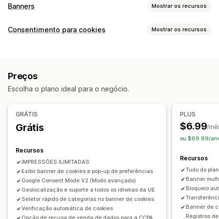
Banners
Mostrar os recursos
Tipo de banner
Consentimento para cookies
Mostrar os recursos
Consentimento para cookies
Conformidade com o GDPR
Opções de exibição
Notificação
Link da política
CSS personalizado
Personalização
Preços
Seletor de preferências
Geolocalização
Posição do banner
Animações
Tela adesiva
Escolha o plano ideal para o negócio.
Design de banners
Branding personalizado
Links e botões
Planos de fundo
Cor e fonte
Texto personalizado
Em vários idiomas
CSS personalizado
Emojis
Em vários idiomas
GRÁTIS
PLUS
Detecção de idioma
Tradução
Responsividade para dispositivos móveis
Agendamento
$6.99
Grátis
/mê
Responsividade para dispositivos móveis
Testes A/B
Segmentação geográfica
ou $69.99/ano
Atendimento headless
Segmentação por comportamento
Recursos
Recursos
Conformidade com a privacidade
IMPRESSÕES ILIMITADAS
Análises e relatórios
Tudo do pla
Conformidade com a acessibilidade
Exibir banner de cookies e pop-up de preferências
Bloqueio automático
Testes A/B
Rastreamento de comportamento
Banner multi
Google Consent Mode V2 (Modo avançado)
Registros de consentimento
Expiração do consentimento
Bloqueio aut
Geolocalização e suporte a todos os idiomas da UE
Acompanhamento do desempenho
Análise em tempo real
Leitor de cookies
Gerenciamento de dados
Transferênc
Seletor rápido de categorias no banner de cookies
Relatórios de tráfego
Segmentos de clientes
Banner de co
Verificação automática de cookies
Gerador de políticas
Registros d
Opção de recusa de venda de dados para a CCPA