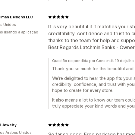
alman Designs LLC
s Unidos
It is very beautiful if it matches your 
s usando a aplicação
creditability, confidence and trust to 
thanks to the team for help and suppo
Best Regards Latchmin Banks - Owner
Questão respondida por Consentik 19 de julho
Thank you so much for this beautiful and 
We’re delighted to hear the app fits your 
credibility, confidence, and trust with yo
hope to create for every store.
It also means a lot to know our team coul
truly appreciate your kind words and your 
i Jewelry
os Árabes Unidos
So far so good. Free package has most 