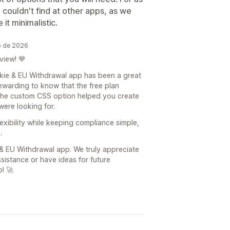
couldn't find at other apps, as we
t minimalistic.
o de 2026
view! 💙
kie & EU Withdrawal app has been a great
y rewarding to know that the free plan
 the custom CSS option helped you create
were looking for.
xibility while keeping compliance simple,
.
 EU Withdrawal app. We truly appreciate
sistance or have ideas for future
! 🚀