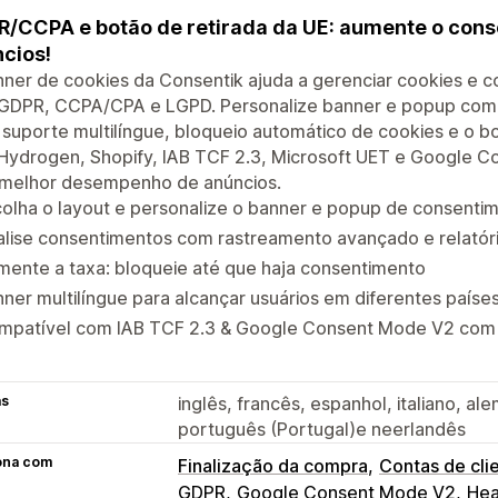
/CCPA e botão de retirada da UE: aumente o cons
cios!
ner de cookies da Consentik ajuda a gerenciar cookies e 
GDPR, CCPA/CPA e LGPD. Personalize banner e popup com la
i suporte multilíngue, bloqueio automático de cookies e o b
Hydrogen, Shopify, IAB TCF 2.3, Microsoft UET e Google 
 melhor desempenho de anúncios.
olha o layout e personalize o banner e popup de consenti
lise consentimentos com rastreamento avançado e relatóri
ente a taxa: bloqueie até que haja consentimento
ner multilíngue para alcançar usuários em diferentes paíse
mpatível com IAB TCF 2.3 & Google Consent Mode V2 com
as
inglês, francês, espanhol, italiano, al
português (Portugal)e neerlandês
ona com
Finalização da compra
Contas de cli
GDPR
Google Consent Mode V2
Hea