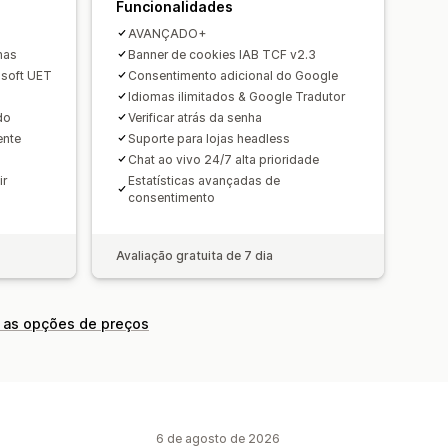
LGPD
PDPA
PIPEDA
Funcionalidades
AVANÇADO+
mas
Banner de cookies IAB TCF v2.3
soft UET
Consentimento adicional do Google
Idiomas ilimitados & Google Tradutor
do
Verificar atrás da senha
ente
Suporte para lojas headless
Chat ao vivo 24/7 alta prioridade
ir
Estatísticas avançadas de
consentimento
Avaliação gratuita de 7 dia
 as opções de preços
6 de agosto de 2026