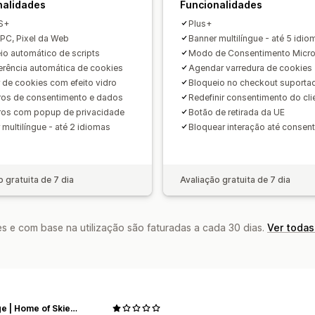
CCPA
privacidade eletrónica
GDPR
nalidades
Funcionalidades
S+
Plus+
GPC, Pixel da Web
Banner multilíngue - até 5 idio
io automático de scripts
Modo de Consentimento Micro
erência automática de cookies
Agendar varredura de cookies
 de cookies com efeito vidro
Bloqueio no checkout suporta
ros de consentimento e dados
Redefinir consentimento do cli
ros com popup de privacidade
Botão de retirada da UE
 multilíngue - até 2 idiomas
Bloquear interação até consent
o gratuita de 7 dia
Avaliação gratuita de 7 dia
s e com base na utilização são faturadas a cada 30 dias.
Ver todas
MyEdge | Home of Skier’s Edge and Hockey Edge