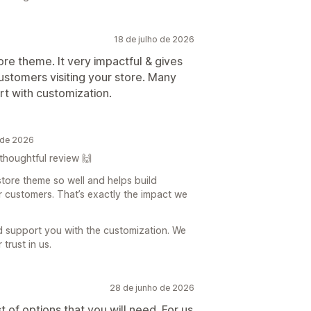
18 de julho de 2026
store theme. It very impactful & gives
customers visiting your store. Many
rt with customization.
 de 2026
thoughtful review 🙌
store theme so well and helps build
ur customers. That’s exactly the impact we
d support you with the customization. We
trust in us.
28 de junho de 2026
of options that you will need. For us