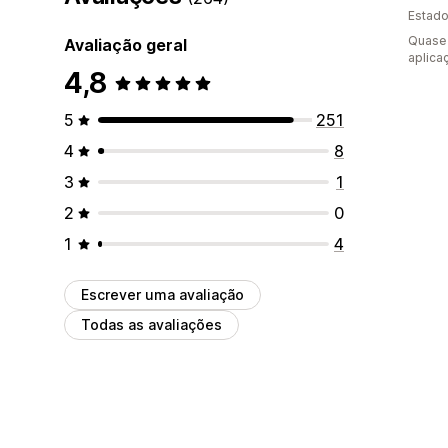
Estado
Quase 
Avaliação geral
aplica
4,8
5
251
4
8
3
1
2
0
1
4
Escrever uma avaliação
Todas as avaliações