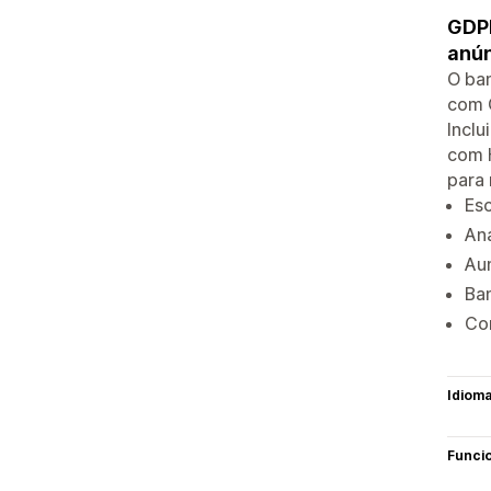
GDPR
anún
O ban
com 
Inclu
com 
para
Esc
Ana
Aum
Ban
Co
Idiom
Funci