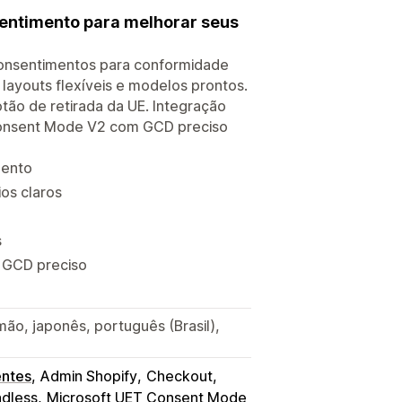
entimento para melhorar seus
consentimentos para conformidade
youts flexíveis e modelos prontos.
otão de retirada da UE. Integração
Consent Mode V2 com GCD preciso
mento
os claros
s
 GCD preciso
emão, japonês, português (Brasil),
entes
Admin Shopify
Checkout
dless
Microsoft UET Consent Mode