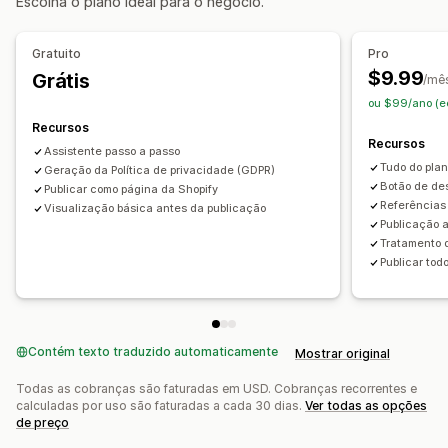
Escolha o plano ideal para o negócio.
Personalização
Cor e fonte
Posição do widget
Em vários idiomas
Gratuito
Pro
Texto personalizado
$9.99
Grátis
/mê
ou $99/ano (e
Recursos
Recursos
Assistente passo a passo
Tudo do plan
Geração da Política de privacidade (GDPR)
Botão de de
Publicar como página da Shopify
Referências 
Visualização básica antes da publicação
Publicação 
Tratamento d
Publicar tod
Contém texto traduzido automaticamente
Mostrar original
Todas as cobranças são faturadas em USD. Cobranças recorrentes e
calculadas por uso são faturadas a cada 30 dias.
Ver todas as opções
de preço