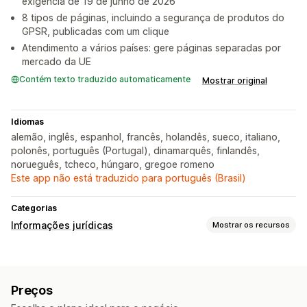
exigência de 19 de junho de 2026
8 tipos de páginas, incluindo a segurança de produtos do
GPSR, publicadas com um clique
Atendimento a vários países: gere páginas separadas por
mercado da UE
Contém texto traduzido automaticamente
Mostrar original
Idiomas
alemão, inglês, espanhol, francês, holandês, sueco, italiano,
polonês, português (Portugal), dinamarquês, finlandês,
norueguês, tcheco, húngaro, gregoe romeno
Este app não está traduzido para português (Brasil)
Categorias
Informações jurídicas
Mostrar os recursos
Conformidade
Acessibilidade
Avisos de produtos
Privacidade de dados
Preços
Termos e condições
Gestão de políticas