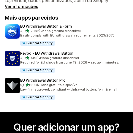
Loja virtual, dados personalizados, admin da Shopify
Ver informações
Mais apps parecidos
EU Withdrawal Button & Form
de 5 estrelas
4,9
(2.182)
•
Plano gratuito disponível
2182 avaliações ao todo
Easily comply with EU withdrawal requirements 2023/2673
Built for Shopify
Revoq ‑ EU Withdrawal Button
de 5 estrelas
4,9
(485)
•
Plano gratuito disponível
485 avaliações ao todo
Required for EU shops from June 19, 2026 – set up in minutes.
Built for Shopify
EU Withdrawal Button Pro
de 5 estrelas
5,0
(293)
•
Plano gratuito disponível
293 avaliações ao todo
Law firm approved, compliant withdrawal button, form & email
Built for Shopify
Quer adicionar um app?