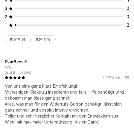
3
0
2
0
1
2
리뷰 작성
모든 리뷰
DogsGood
독일
앱 사용 기간 22일
2026년 7월 30일
Von uns eine ganz klare Empfehlung!
Mit wenigen Klicks zu installieren und falls Hilfe benötigt wird
bekommt man diese ganz schnell.
Alles, was man für den Widerrufs-Button benötigt, lässt sich
ganz schnell und absolut intuitiv einrichten.
Toller und sehr herzlicher Kontakt mit den Entwicklern aus
Wien, mit maximaler Unterstützung. Vielen Dank!