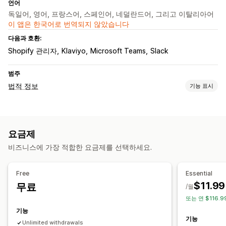
언어
독일어, 영어, 프랑스어, 스페인어, 네덜란드어, 그리고 이탈리아어
이 앱은 한국어로 번역되지 않았습니다
다음과 호환:
Shopify 관리자
Klaviyo
Microsoft Teams
Slack
범주
법적 정보
기능 표시
규정 준수
접근성
데이터 개인 정보 보호
정책 관리
규정 준수 보고서
요금제
맞춤 설정
비즈니스에 가장 적합한 요금제를 선택하세요.
팝업
색상 및 글꼴
여러 언어
사용자 지정 텍스트
버튼
Free
Essential
$11.99
무료
/월
또는 연 $116.9
기능
기능
Unlimited withdrawals