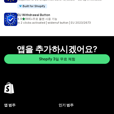
Built for Shopify
EU Withdrawal Button
별 5개 중
4.9
(88)
•
무료 플랜 사용 가능
총 리뷰 88개
In 2 clicks activated | widerruf button | EU 2023/2673
앱을 추가하시겠어요?
Shopify 3일 무료 체험
앱 범주
인기 범주