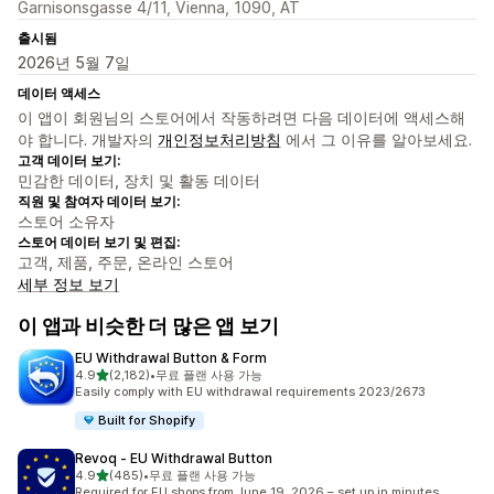
Garnisonsgasse 4/11, Vienna, 1090, AT
출시됨
2026년 5월 7일
데이터 액세스
이 앱이 회원님의 스토어에서 작동하려면 다음 데이터에 액세스해
야 합니다. 개발자의
개인정보처리방침
에서 그 이유를 알아보세요.
고객 데이터 보기:
민감한 데이터, 장치 및 활동 데이터
직원 및 참여자 데이터 보기:
스토어 소유자
스토어 데이터 보기 및 편집:
고객, 제품, 주문, 온라인 스토어
세부 정보 보기
이 앱과 비슷한 더 많은 앱 보기
EU Withdrawal Button & Form
별 5개 중
4.9
(2,182)
•
무료 플랜 사용 가능
총 리뷰 2182개
Easily comply with EU withdrawal requirements 2023/2673
Built for Shopify
Revoq ‑ EU Withdrawal Button
별 5개 중
4.9
(485)
•
무료 플랜 사용 가능
총 리뷰 485개
Required for EU shops from June 19, 2026 – set up in minutes.