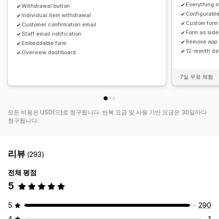
Everything in
Withdrawal button
Configurabl
Individual item withdrawal
Custom form 
Customer confirmation email
Form as side
Staff email notification
Remove app 
Embeddable form
12-month da
Overview dashboard
7일 무료 체험
모든 비용은 USD(으)로 청구됩니다. 반복 요금 및 사용 기반 요금은 30일마다
청구됩니다.
리뷰
(293)
전체 평점
5
5
290
4
1