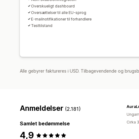
Overskueligt dashboard
Oversættelser til alle EU-sprog
E-mailnotifikationer til forhandlere
Testtilstand
Alle gebyrer faktureres i USD. Tilbagevendende og brugsb
Anmeldelser
(2.181)
Ungar
Cirka 
Samlet bedømmelse
4,9