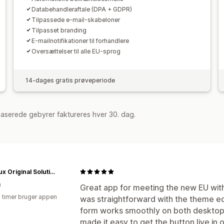
Databehandleraftale (DPA + GDPR)
Tilpassede e-mail-skabeloner
Tilpasset branding
E-mailnotifikationer til forhandlere
Oversættelser til alle EU-sprog
14-dages gratis prøveperiode
aserede gebyrer faktureres hver 30. dag.
AuraLux Original Solutions
n
Great app for meeting the new EU wit
3 timer bruger appen
was straightforward with the theme ed
form works smoothly on both desktop
made it easy to get the button live in o