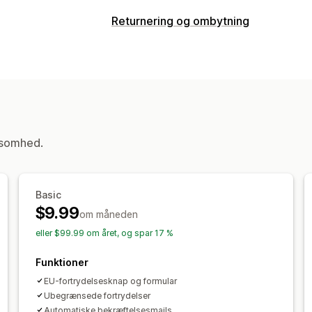
Overholdelse
Returnering og ombytning
Tilgængelighed
Databeskyttelse
Vil
Returneringsmuligheder
Overholdelsesrapporter
Manuelle refusioner
Ombytninger
Tilpasning
Returbehandling
Afkrydsningsfelter
Pop op-vinduer
F
Returneringsportal
Returneringsfrist
Tilpasset CSS
Flere sprog
Tilpasset
Tilpasset branding
Refusionshåndter
ksomhed.
Basic
$9.99
om måneden
eller $99.99 om året, og spar 17 %
Funktioner
EU-fortrydelsesknap og formular
Ubegrænsede fortrydelser
Automatiske bekræftelsesmails