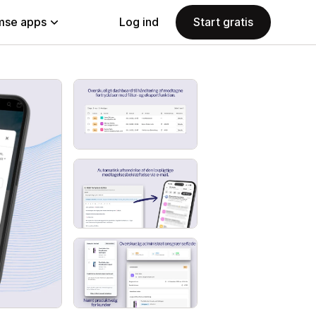
se apps
Log ind
Start gratis