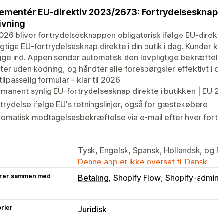
ementér EU-direktiv 2023/2673: Fortrydelsesknap 
ivning
026 bliver fortrydelsesknappen obligatorisk ifølge EU-dire
igtige EU-fortrydelsesknap direkte i din butik i dag. Kunder 
gge ind. Appen sender automatisk den lovpligtige bekræftels
ter uden kodning, og håndter alle forespørgsler effektivt i 
 tilpasselig formular – klar til 2026
manent synlig EU-fortrydelsesknap direkte i butikken | EU
trydelse ifølge EU's retningslinjer, også for gæstekøbere
omatisk modtagelsesbekræftelse via e-mail efter hver for
Tysk, Engelsk, Spansk, Hollandsk, og 
Denne app er ikke oversat til Dansk
rer sammen med
Betaling
Shopify Flow
Shopify-admin
rier
Juridisk