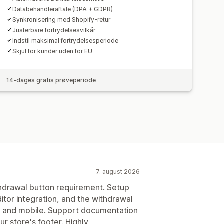
Databehandleraftale (DPA + GDPR)
Synkronisering med Shopify-retur
Justerbare fortrydelsesvilkår
Indstil maksimal fortrydelsesperiode
Skjul for kunder uden for EU
14-dages gratis prøveperiode
7. august 2026
hdrawal button requirement. Setup
itor integration, and the withdrawal
 and mobile. Support documentation
ur store's footer. Highly