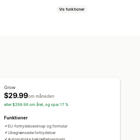
Vis funktioner
kår og betingelser
arve og skrifttype
Widgetplacering
er
Flere sprog
Mailnotifikationer
 tekst
Knapper
ing
Analyser
Grow
$29.99
om måneden
eller $299.99 om året, og spar 17 %
Funktioner
EU-fortrydelsesknap og formular
Ubegrænsede fortrydelser
Automatiske bekræftelsesmails