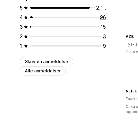
5
2,1 t
4
96
3
15
2
3
AZB
Tyskl
1
9
Cirka 
Skriv en anmeldelse
Alle anmeldelser
NEIJE
Frankr
Cirka 
appen