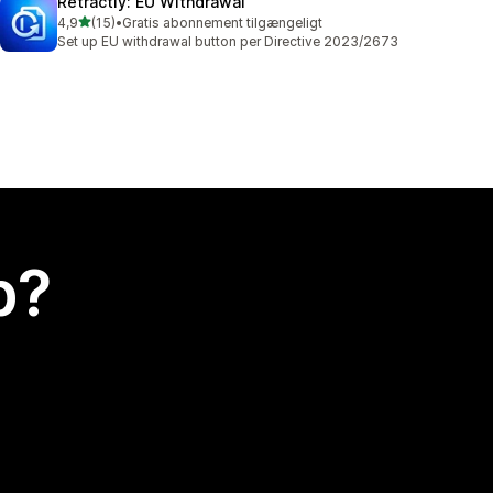
Retractly: EU Withdrawal
ud af 5 stjerner
4,9
(15)
•
Gratis abonnement tilgængeligt
15 anmeldelser i alt
Set up EU withdrawal button per Directive 2023/2673
p?