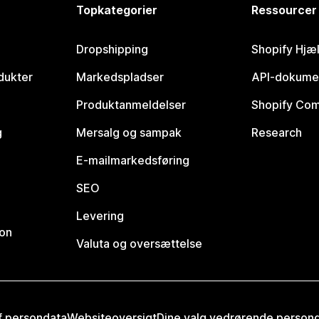
Topkategorier
Ressourcer
Dropshipping
Shopify Hjæ
dukter
Markedspladser
API-dokume
Produktanmeldelser
Shopify Co
g
Mersalg og sampak
Research
E-mailmarkedsføring
SEO
Levering
ion
Valuta og oversættelse
af persondata
Websiteoversigt
Dine valg vedrørende person