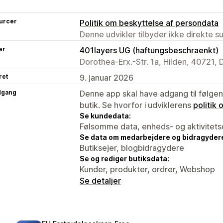
urcer
Politik om beskyttelse af persondata
Denne udvikler tilbyder ikke direkte s
er
401layers UG (haftungsbeschraenkt)
Dorothea-Erx.-Str. 1a, Hilden, 40721, 
ret
9. januar 2026
dgang
Denne app skal have adgang til følgend
butik. Se hvorfor i udviklerens
politik
Se kundedata:
Følsomme data, enheds- og aktivitets
Se data om medarbejdere og bidragyder
Butiksejer, blogbidragydere
Se og rediger butiksdata:
Kunder, produkter, ordrer, Webshop
Se detaljer