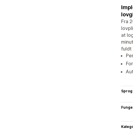
Impl
lovg
Fra 2
lovpl
at lo
minut
fuldt
Per
For
Aut
Sprog
Funge
Katego