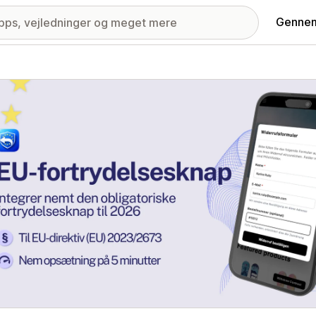
Gennem
ri med udvalgte billeder