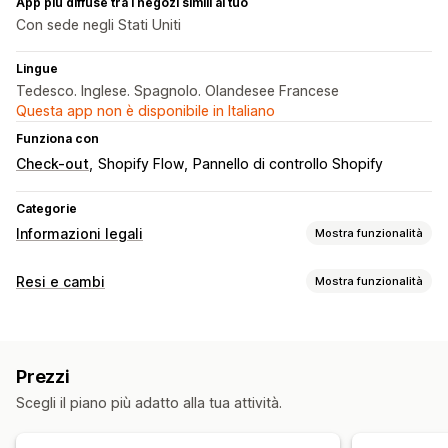
App più diffuse tra i negozi simili al tuo
Con sede negli Stati Uniti
Lingue
Tedesco. Inglese. Spagnolo. Olandesee Francese
Questa app non è disponibile in Italiano
Funziona con
Check-out
Shopify Flow
Pannello di controllo Shopify
Categorie
Informazioni legali
Mostra funzionalità
Conformità
Resi e cambi
Mostra funzionalità
Accessibilità
Privacy dei dati
Termini e condizioni
Opzioni di reso
Report sulla conformità
Rimborsi manuali
Cambi
Personalizzazione
Prezzi
Gestione dei resi
Caselle di spunta
Pop-up
Colore e font
Scegli il piano più adatto alla tua attività.
Portale dei resi
Finestre per i resi
Multilingua
Posizione dei widget
CSS personalizzato
Multilingua
Notifiche via email
Branding personalizzato
Testo personalizzato
Pulsanti