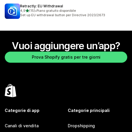
Retractly: EU Withdrawal
stelle su 5
4,9
(15)
•
Piano gratuito disponibile
15 recensioni totali
Set up EU withdrawal button per Directive 2023/2673
Vuoi aggiungere un’app?
Prova Shopify gratis per tre giorni
Categorie di app
Categorie principali
Canali di vendita
Dropshipping