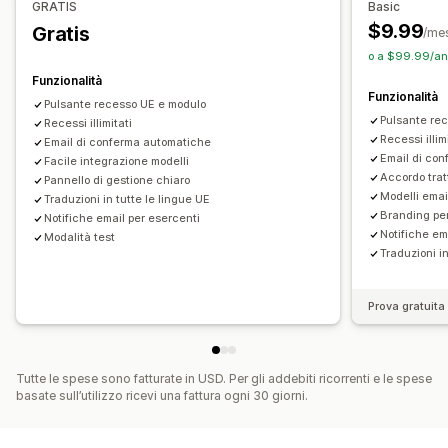
GRATIS
Basic
Gestione dei rimborsi
Analisi
$9.99
Gratis
/me
o a $99.99/ann
Funzionalità
Funzionalità
Pulsante recesso UE e modulo
Pulsante re
Recessi illimitati
Recessi illim
Email di conferma automatiche
Email di co
Facile integrazione modelli
Accordo tra
Pannello di gestione chiaro
Modelli emai
Traduzioni in tutte le lingue UE
Branding pe
Notifiche email per esercenti
Notifiche em
Modalità test
Traduzioni in
Prova gratuita 
Tutte le spese sono fatturate in USD. Per gli addebiti ricorrenti e le spese
basate sull’utilizzo ricevi una fattura ogni 30 giorni.