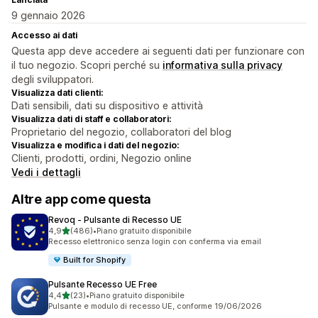
9 gennaio 2026
Accesso ai dati
Questa app deve accedere ai seguenti dati per funzionare con
il tuo negozio. Scopri perché su
informativa sulla privacy
degli sviluppatori.
Visualizza dati clienti:
Dati sensibili, dati su dispositivo e attività
Visualizza dati di staff e collaboratori:
Proprietario del negozio, collaboratori del blog
Visualizza e modifica i dati del negozio:
Clienti, prodotti, ordini, Negozio online
Vedi i dettagli
Altre app come questa
Revoq ‑ Pulsante di Recesso UE
stelle su 5
4,9
(486)
•
Piano gratuito disponibile
486 recensioni totali
Recesso elettronico senza login con conferma via email
Built for Shopify
Pulsante Recesso UE Free
stelle su 5
4,4
(23)
•
Piano gratuito disponibile
23 recensioni totali
Pulsante e modulo di recesso UE, conforme 19/06/2026