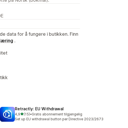
DE
de data for å fungere i butikken. Finn
læring
.
itet
tikk
Retractly: EU Withdrawal
av 5 stjerner
4,9
(15)
•
Gratis abonnement tilgjengelig
Totalt 15 omtaler
Set up EU withdrawal button per Directive 2023/2673