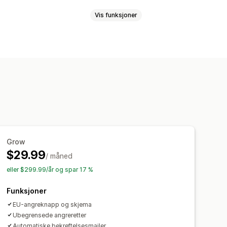
Vis funksjoner
år
Samsvarsrapporter
ge og skrifttype
Flere språk
Tilpasset tekst
Knapper
k
E-postvarsler
trasjon av returer
Analyse
Grow
$29.99
/ måned
eller $299.99/år og spar 17 %
Funksjoner
EU-angreknapp og skjema
Ubegrensede angreretter
Automatiske bekreftelsesmailer