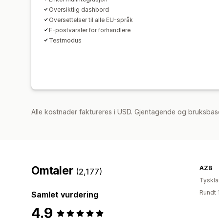
Oversiktlig dashbord
Oversettelser til alle EU-språk
E-postvarsler for forhandlere
Testmodus
Alle kostnader faktureres i USD. Gjentagende og bruksbase
Omtaler
AZB
(2,177)
Tyskl
Rundt 
Samlet vurdering
4.9