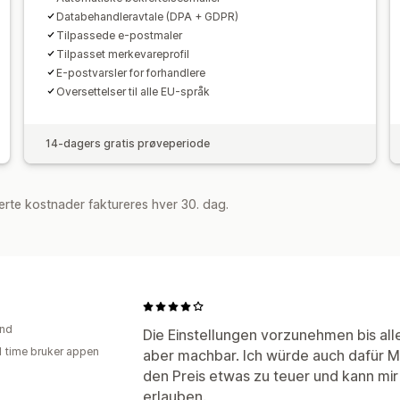
Databehandleravtale (DPA + GDPR)
Tilpassede e-postmaler
Tilpasset merkevareprofil
E-postvarsler for forhandlere
Oversettelser til alle EU-språk
14-dagers gratis prøveperiode
rte kostnader faktureres hver 30. dag.
and
Die Einstellungen vorzunehmen bis alle
1 time bruker appen
aber machbar. Ich würde auch dafür Mo
den Preis etwas zu teuer und kann mir
erlauben.