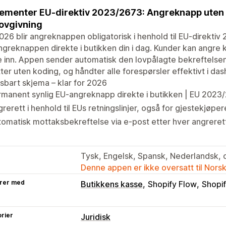
ementer EU-direktiv 2023/2673: Angreknapp uten p
ovgivning
026 blir angreknappen obligatorisk i henhold til EU-direkti
greknappen direkte i butikken din i dag. Kunder kan angre k
 inn. Appen sender automatisk den lovpålagte bekreftelsen
ter uten koding, og håndter alle forespørsler effektivt i das
ssbart skjema – klar for 2026
manent synlig EU-angreknapp direkte i butikken | EU 2023
rerett i henhold til EUs retningslinjer, også for gjestekjøper
omatisk mottaksbekreftelse via e-post etter hver angreret
Tysk, Engelsk, Spansk, Nederlandsk, 
Denne appen er ikke oversatt til Nors
rer med
Butikkens kasse
Shopify Flow
Shopif
rier
Juridisk