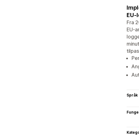
Impl
EU-l
Fra 2
EU-an
logge
minut
tilpa
Per
Ang
Aut
Språk
Funge
Katego