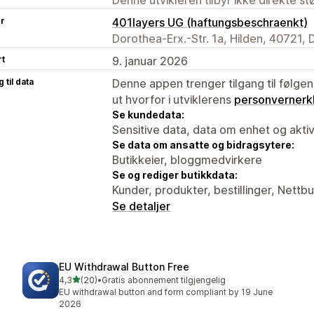
er
401layers UG (haftungsbeschraenkt)
Dorothea-Erx.-Str. 1a, Hilden, 40721, 
rt
9. januar 2026
 til data
Denne appen trenger tilgang til følgen
ut hvorfor i utviklerens
personvernerk
Se kundedata:
Sensitive data, data om enhet og aktiv
Se data om ansatte og bidragsytere:
Butikkeier, bloggmedvirkere
Se og rediger butikkdata:
Kunder, produkter, bestillinger, Nettbu
Se detaljer
EU Withdrawal Button Free
av 5 stjerner
4,3
(20)
•
Gratis abonnement tilgjengelig
Totalt 20 omtaler
EU withdrawal button and form compliant by 19 June
2026