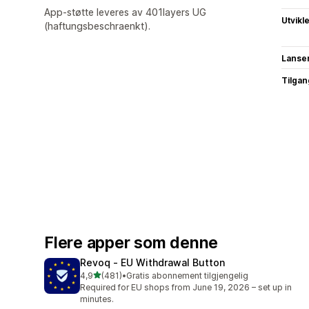
App-støtte leveres av 401layers UG
Utvikl
(haftungsbeschraenkt).
Lanse
Tilgang
Flere apper som denne
Revoq ‑ EU Withdrawal Button
av 5 stjerner
4,9
(481)
•
Gratis abonnement tilgjengelig
Totalt 481 omtaler
Required for EU shops from June 19, 2026 – set up in
minutes.