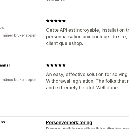
ike
Cette API est incroyable, installation 
1 måned bruker appen
personnalisation aux couleurs du site, f
client que eshop.
Manner
An easy, effective solution for solvin
1 måned bruker appen
Withdrawal legislation. The folks tha
and extremely helpful. Well done.
rser
Personvernerklæring
Denne utvikleren tilbyr ikke direkte s