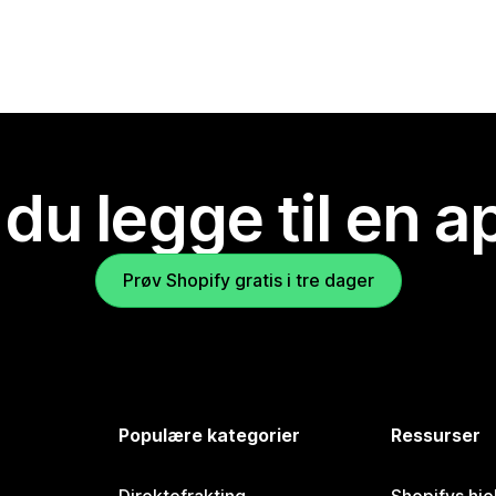
 du legge til en 
Prøv Shopify gratis i tre dager
Populære kategorier
Ressurser