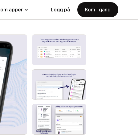
nom apper
Logg på
Kom i gang