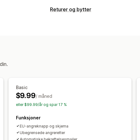
Samsvar
Returer og bytter
Tilgjengelighet
Datapersonvern
Vilk
Returalternativer
Tilpasning
Manuelle refusjoner
Bytter
Avmerkingsboks
Popup-vinduer
Far
Returadministrasjon
Plassering av widget
Tilpasset CSS
Returportal
Returvinduer
Flere språ
Tilpasset merkevarebygging
Adminis
din.
Basic
$9.99
/ måned
eller $99.99/år og spar 17 %
Funksjoner
EU-angreknapp og skjema
Ubegrensede angreretter
Automatiske bekreftelsesmailer