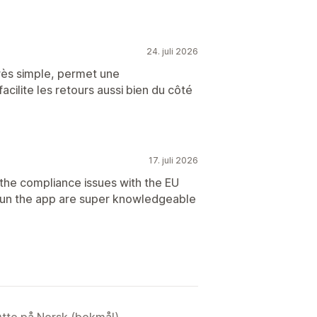
24. juli 2026
très simple, permet une
acilite les retours aussi bien du côté
17. juli 2026
g the compliance issues with the EU
t run the app are super knowledgeable
tøtte på Norsk (bokmål).