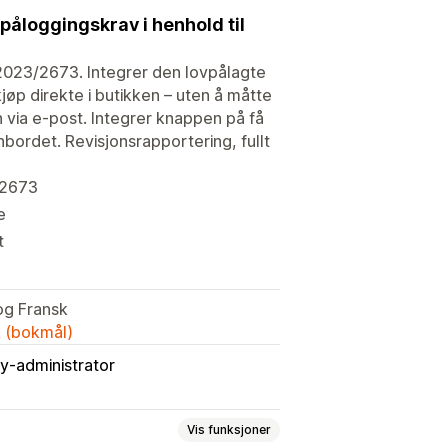
åloggingskrav i henhold til
v 2023/2673. Integrer den lovpålagte
jøp direkte i butikken – uten å måtte
 via e-post. Integrer knappen på få
hbordet. Revisjonsrapportering, fullt
/2673
e
t
og Fransk
k (bokmål)
y-administrator
Vis funksjoner