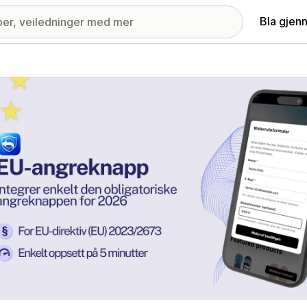
Bla gjen
ri med fremhevede bilder