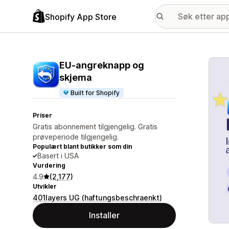
Shopify App Store
Galle
EU‑angreknapp og
skjema
Built for Shopify
Priser
Gratis abonnement tilgjengelig. Gratis
prøveperiode tilgjengelig.
Populært blant butikker som din
Basert i USA
Vurdering
4.9
(2,177)
Utvikler
401layers UG (haftungsbeschraenkt)
Installer