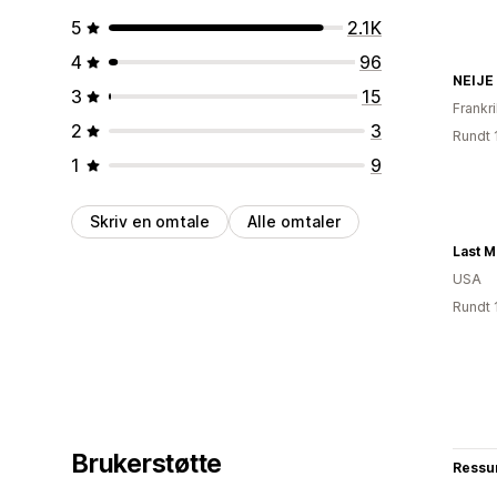
5
2.1K
4
96
NEIJE
3
15
Frankr
2
3
Rundt 
1
9
Skriv en omtale
Alle omtaler
Last 
USA
Rundt 
Brukerstøtte
Ressu