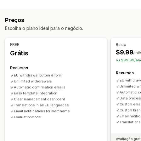
Opções de devolução
Relatórios de conformidade
Reembolsos manuais
Trocas
Personalização
Preços
Gestão de devoluções
Caixas de seleção
Pop-ups
Cor e fonte
Escolha o plano ideal para o negócio.
Portal de devoluções
Janela de devolução
Posição do widget
CSS personalizado
Em vários idiomas
Em vários idiomas
Notificações por e-mail
Texto personalizado
Botões
FREE
Basic
Branding personalizado
Gestão de devoluções
Análises
$9.99
Grátis
/mê
ou $99.99/ano
Recursos
Recursos
EU withdrawal button & form
EU withdraw
Unlimited withdrawals
Unlimited w
Automatic confirmation emails
Automatic co
Easy template integration
Data proces
Clear management dashboard
Custom emai
Translations in all EU languages
Custom bran
Email notifications for merchants
Email notifi
Evaluationmode
Translations
Avaliação grat