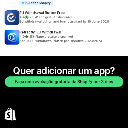
Built for Shopify
EU Withdrawal Button Free
de 5 estrelas
4,4
(23)
•
Plano gratuito disponível
23 avaliações ao todo
EU withdrawal button and form compliant by 19 June 2026
Retractly: EU Withdrawal
de 5 estrelas
4,9
(15)
•
Plano gratuito disponível
15 avaliações ao todo
Set up EU withdrawal button per Directive 2023/2673
Quer adicionar um app?
Faça uma avaliação gratuita da Shopify por 3 dias