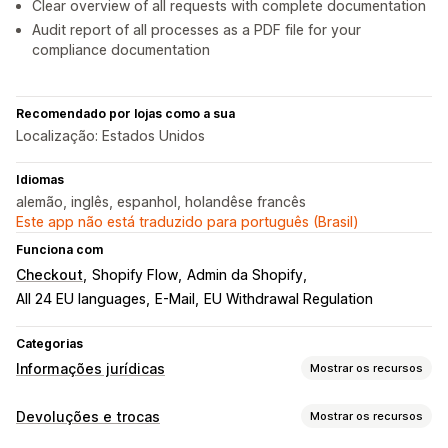
Clear overview of all requests with complete documentation
Audit report of all processes as a PDF file for your
compliance documentation
Recomendado por lojas como a sua
Localização: Estados Unidos
Idiomas
alemão, inglês, espanhol, holandêse francês
Este app não está traduzido para português (Brasil)
Funciona com
Checkout
Shopify Flow
Admin da Shopify
All 24 EU languages
E-Mail
EU Withdrawal Regulation
Categorias
Informações jurídicas
Mostrar os recursos
Conformidade
Devoluções e trocas
Mostrar os recursos
Acessibilidade
Privacidade de dados
Termos e condições