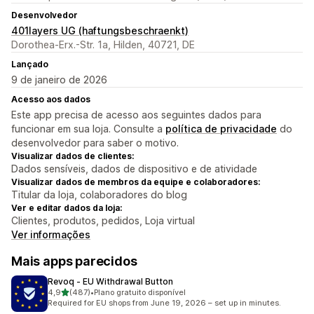
Desenvolvedor
401layers UG (haftungsbeschraenkt)
Dorothea-Erx.-Str. 1a, Hilden, 40721, DE
Lançado
9 de janeiro de 2026
Acesso aos dados
Este app precisa de acesso aos seguintes dados para
funcionar em sua loja. Consulte a
política de privacidade
do
desenvolvedor para saber o motivo.
Visualizar dados de clientes:
Dados sensíveis, dados de dispositivo e de atividade
Visualizar dados de membros da equipe e colaboradores:
Titular da loja, colaboradores do blog
Ver e editar dados da loja:
Clientes, produtos, pedidos, Loja virtual
Ver informações
Mais apps parecidos
Revoq ‑ EU Withdrawal Button
de 5 estrelas
4,9
(487)
•
Plano gratuito disponível
487 avaliações ao todo
Required for EU shops from June 19, 2026 – set up in minutes.