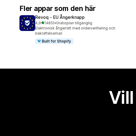
Fler appar som den här
Revoq ‑ EU Ångerknapp
av 5 stjärnor
4,9
(485)
•
Gratisplan tillgänglig
485 recensioner totalt
Elektronisk ångerrätt med orderverifiering och
bekräftelsemail
Built for Shopify
Vil