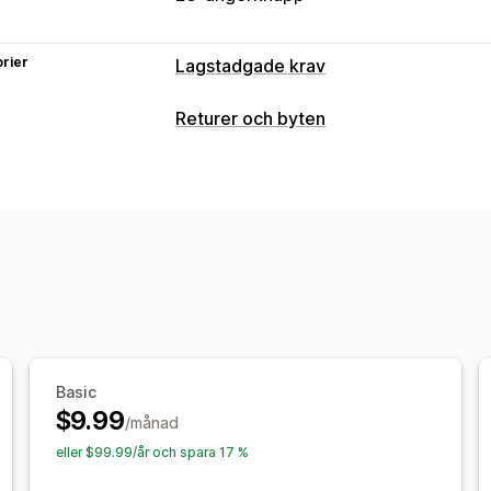
rier
Lagstadgade krav
Överensstämmelse
Returer och byten
Tillgänglighet
Dataintegritet
Regler 
Returalternativ
Överensstämmelserapporter
Manuella återbetalningar
Exchanges
Anpassning
Returhantering
Kryssrutor
Popup-fönster
Färg och t
Returportal
Returfönster
Flera språk
Anpassad CSS
Flera språk
Anpassad
Anpassat varumärke
Återbetalningsh
Basic
$9.99
/månad
eller $99.99/år och spara 17 %