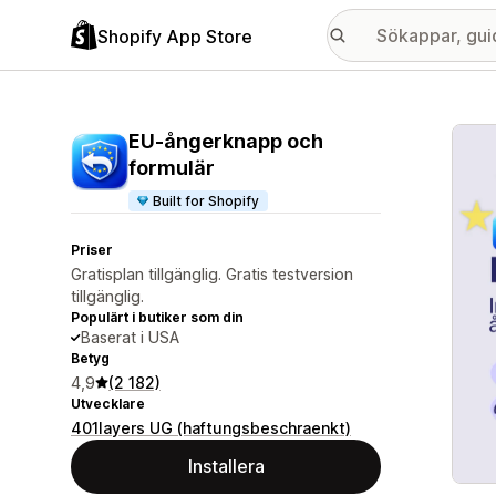
Shopify App Store
Galle
EU‑ångerknapp och
formulär
Built for Shopify
Priser
Gratisplan tillgänglig. Gratis testversion
tillgänglig.
Populärt i butiker som din
Baserat i USA
Betyg
4,9
(2 182)
Utvecklare
401layers UG (haftungsbeschraenkt)
Installera