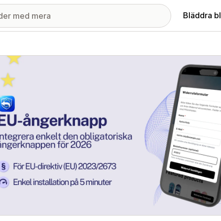
Bläddra b
ri med utvalda bilder