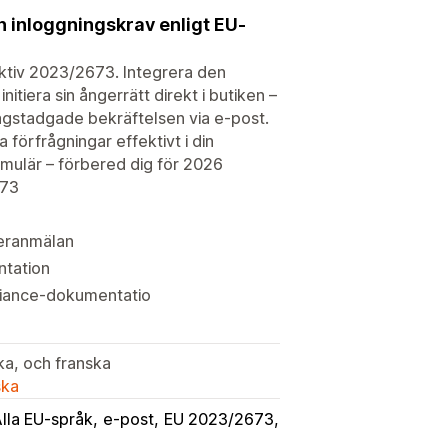
 inloggningskrav enligt EU-
ektiv 2023/2673. Integrera den
itiera sin ångerrätt direkt i butiken –
agstadgade bekräftelsen via e-post.
förfrågningar effektivt i din
rmulär – förbered dig för 2026
673
geranmälan
ntation
pliance-dokumentatio
ka, och franska
ska
lla EU-språk
e-post
EU 2023/2673