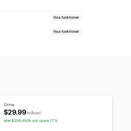
Visa funktioner
Visa funktioner
och villkor
eckensnitt
Widgetposition
E-postaviseringar
 text
Knappar
antering
Analysverktyg
Grow
$29.99
/månad
eller $299.99/år och spara 17 %