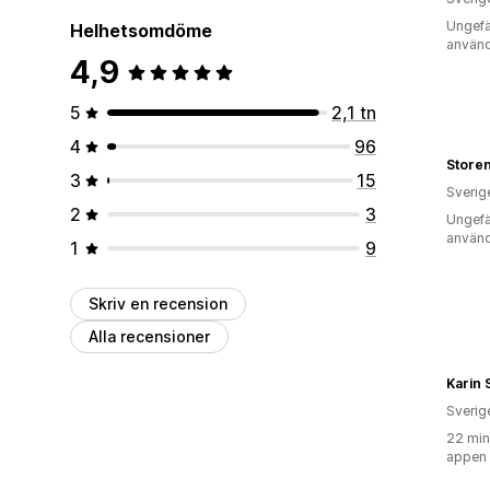
Ungefä
Helhetsomdöme
använd
4,9
5
2,1 tn
4
96
Store
3
15
Sverig
2
3
Ungefä
använd
1
9
Skriv en recension
Alla recensioner
Karin
Sverig
22 min
appen