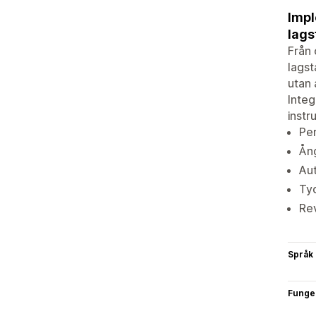
Impl
lags
Från 
lagst
utan 
Integ
instr
Per
Ång
Aut
Tyd
Rev
Språk
Funge