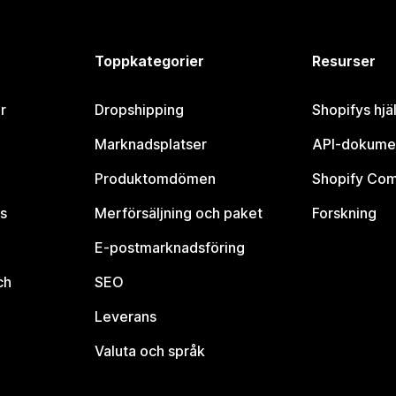
Toppkategorier
Resurser
r
Dropshipping
Shopifys hjä
Marknadsplatser
API-dokume
Produktomdömen
Shopify Co
s
Merförsäljning och paket
Forskning
E-postmarknadsföring
ch
SEO
Leverans
Valuta och språk