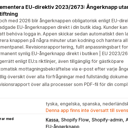
ementera EU-direktiv 2023/2673: Ångerknapp utan
tiftning
och med 2026 blir ångerknappen obligatorisk enligt EU-dir
adgade EU-ångerknappen direkt i din butik idag. Kunder kan in
att behöva logga in. Appen skickar sedan automatiskt den l
rera knappen på några minuter utan kodning och hantera alla 
umentpanel. Revisionsrapportering, fullt anpassningsbart fo
manent synlig EU-ångerknapp direkt i butiken | EU 2023/2
errätt enligt EU:s riktlinjer, även tillgänglig för gästköpare
omatisk mottagningsbekräftelse via e-post efter varje ån
lig översikt över alla förfrågningar med fullständig dokume
isionsrapport över alla processer som PDF-fil för din com
tyska, engelska, spanska, nederländs
Denna app finns inte översatt till sven
rar med
Kassa
Shopify Flow
Shopify-admin
A
EU-ångerknapp