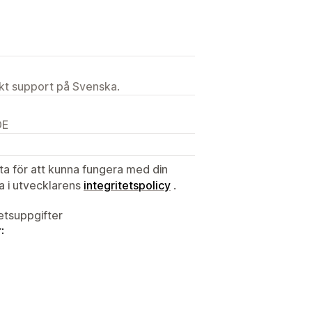
ekt support på Svenska.
DE
ata för att kunna fungera med din
ta i utvecklarens
integritetspolicy
.
tetsuppgifter
: