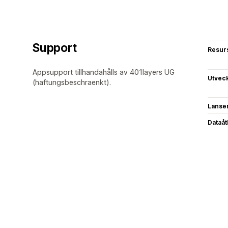
Support
Resur
Appsupport tillhandahålls av 401layers UG
Utvec
(haftungsbeschraenkt).
Lanse
Dataå