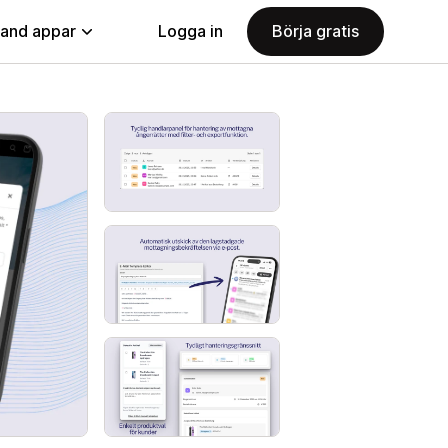
land appar
Logga in
Börja gratis