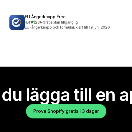
EU Ångerknapp Free
av 5 stjärnor
4,4
(23)
•
Gratisplan tillgänglig
23 recensioner totalt
EU-ångerknapp och formulär, klart till 19 juni 2026
l du lägga till en 
Prova Shopify gratis i 3 dagar