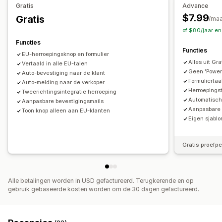
Gratis
Advance
$7.99
Gratis
/ma
of $80/jaar e
Functies
Functies
EU-herroepingsknop en formulier
Alles uit Gr
Vertaald in alle EU-talen
Geen 'Power
Auto-bevestiging naar de klant
Formuliertaa
Auto-melding naar de verkoper
Herroepings
Tweerichtingsintegratie herroeping
Automatisch
Aanpasbare bevestigingsmails
Aanpasbare 
Toon knop alleen aan EU-klanten
Eigen sjablo
Gratis proefp
Alle betalingen worden in USD gefactureerd. Terugkerende en op
gebruik gebaseerde kosten worden om de 30 dagen gefactureerd.