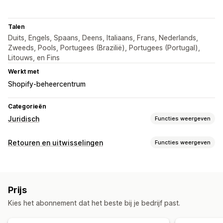
Talen
Duits, Engels, Spaans, Deens, Italiaans, Frans, Nederlands,
Zweeds, Pools, Portugees (Brazilië), Portugees (Portugal),
Litouws, en Fins
Werkt met
Shopify-beheercentrum
Categorieën
Juridisch
Functies weergeven
Compliance
Retouren en uitwisselingen
Functies weergeven
Algemene voorwaarden
Beleidsbeheer
Retouropties
Aanpassing
Handmatige terugbetalingen
Kleur en lettertype
Widgetpositie
Aangepaste CSS
Prijs
Retourbeheer
Aangepaste code
Meerdere talen
Aangepaste tekst
Kies het abonnement dat het beste bij je bedrijf past.
Retourportal
Knoppen