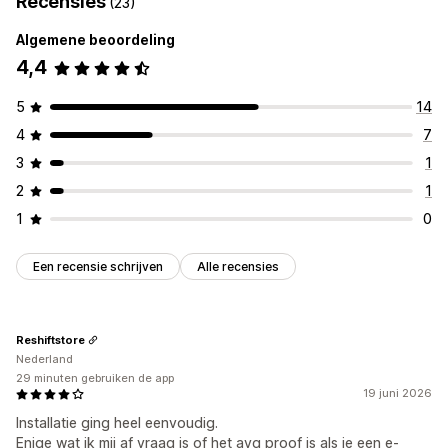
Recensies
(23)
Algemene beoordeling
4,4
5
14
4
7
3
1
2
1
1
0
Een recensie schrijven
Alle recensies
Reshiftstore
Nederland
29 minuten gebruiken de app
19 juni 2026
Installatie ging heel eenvoudig.
Enige wat ik mij af vraag is of het avg proof is als je een e-