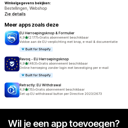
Winkelgegevens bekijken:
Bestellingen, Webshop
Zie details
Meer apps zoals deze
EU Herroepingsknop & Formulier
van 5 sterren
4,9
(2.177)
•
Gratis abonnement beschikbaar
2177 recensies in totaal
Voldoe aan de EU-verplichting met knop, e-mail & documentatie
Built for Shopify
Revoq ‑ EU Herroepingsknop
van 5 sterren
4,9
(483)
•
Gratis abonnement beschikbaar
483 recensies in totaal
Online herroeping zonder login met bevestiging per e-mail
Built for Shopify
Retractly: EU Withdrawal
van 5 sterren
4,9
(15)
•
Gratis abonnement beschikbaar
15 recensies in totaal
Set up EU withdrawal button per Directive 2023/2673
Wil je een app toevoegen?