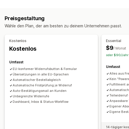
Rückgabeoptionen
Richtlinienverwaltung
Compliance-Berichte
Automatische Rückerstattungen
Anpassung
Preisgestaltung
Manuelle Rückerstattungen
Rückgaben im Geschäft
Popups
Farbe und Schriftart
Widget-Position
Wähle den Plan, der am besten zu deinem Unternehmen passt.
Verwaltung von Rückgaben
Benutzerdefiniertes CSS
Mehrere Sprachen
Rückgabegründe
Mehrere Sprachen
Benutzerdefinierter Text
Schaltflächen
Kostenlos
Essential
E-Mail-Benachrichtigungen
$9
Kostenlos
/ Monat
Verwaltung von Rückerstattungen
oder $90/Jahr 
Lagerbestands-Updates
Analysen
Umfasst
Umfasst
EU-konformer Widerrufsbutton & Formular
Alles aus Fr
Übersetzungen in alle EU-Sprachen
Kein "Power
Automatischer Bestellabgleich
Fulfillment 
Automatische Fristprüfung je Widerruf
Automatisch
Auto-Bestätigungsmail an Kunden
Teilwiderruf
Unbegrenzte Widerrufe
Anpassbare 
Dashboard, Inbox & Status-Workflow
Eigener Abs
Eigene Best
14-tägiger ko