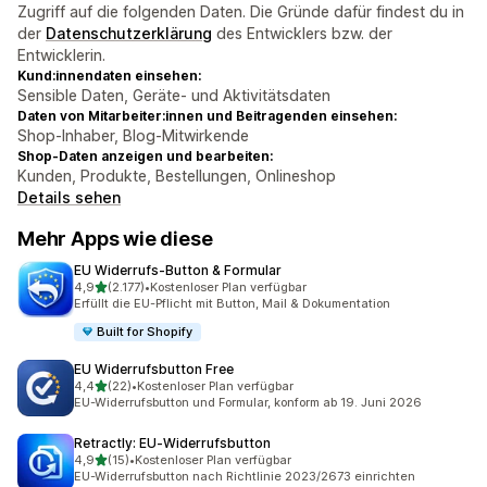
Zugriff auf die folgenden Daten. Die Gründe dafür findest du in
der
Datenschutzerklärung
des Entwicklers bzw. der
Entwicklerin.
Kund:innendaten einsehen:
Sensible Daten, Geräte- und Aktivitätsdaten
Daten von Mitarbeiter:innen und Beitragenden einsehen:
Shop-Inhaber, Blog-Mitwirkende
Shop-Daten anzeigen und bearbeiten:
Kunden, Produkte, Bestellungen, Onlineshop
Details sehen
Mehr Apps wie diese
EU Widerrufs‑Button & Formular
von 5 Sternen
4,9
(2.177)
•
Kostenloser Plan verfügbar
2177 Rezensionen insgesamt
Erfüllt die EU-Pflicht mit Button, Mail & Dokumentation
Built for Shopify
EU Widerrufsbutton Free
von 5 Sternen
4,4
(22)
•
Kostenloser Plan verfügbar
22 Rezensionen insgesamt
EU-Widerrufsbutton und Formular, konform ab 19. Juni 2026
Retractly: EU‑Widerrufsbutton
von 5 Sternen
4,9
(15)
•
Kostenloser Plan verfügbar
15 Rezensionen insgesamt
EU-Widerrufsbutton nach Richtlinie 2023/2673 einrichten