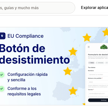
Explorar aplic
ía de imágenes destacadas