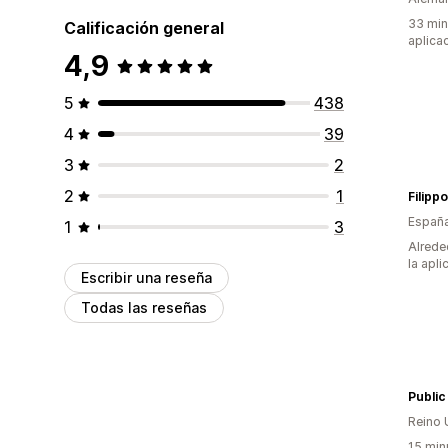
33 min
Calificación general
aplica
4,9
5
438
4
39
3
2
2
1
Filipp
Españ
1
3
Alrede
la apli
Escribir una reseña
Todas las reseñas
Reino 
15 min