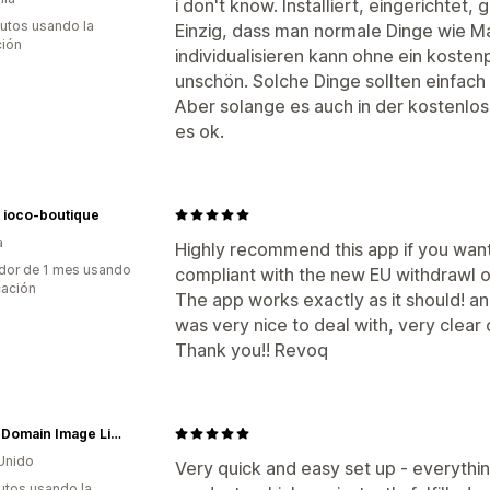
i don't know. Installiert, eingerichtet, 
utos usando la
Einzig, dass man normale Dinge wie M
ción
individualisieren kann ohne ein kostenp
unschön. Solche Dinge sollten einfach 
Aber solange es auch in der kostenlose
es ok.
o ioco-boutique
a
Highly recommend this app if you wan
dor de 1 mes usando
compliant with the new EU withdrawl o
cación
The app works exactly as it should! a
was very nice to deal with, very clea
Thank you!! Revoq
Public Domain Image Library
Unido
Very quick and easy set up - everything
utos usando la