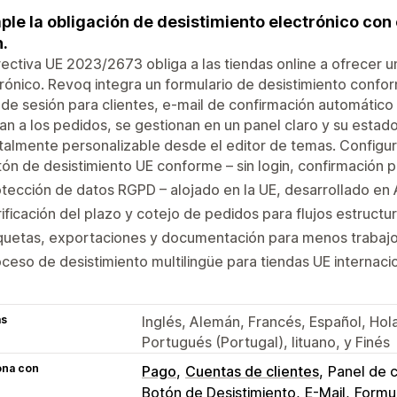
le la obligación de desistimiento electrónico con 
n.
rectiva UE 2023/2673 obliga a las tiendas online a ofrecer 
rónico. Revoq integra un formulario de desistimiento confor
o de sesión para clientes, e-mail de confirmación automático 
an a los pedidos, se gestionan en un panel claro y su esta
talmente personalizable desde el editor de temas. Configur
ón de desistimiento UE conforme – sin login, confirmación p
tección de datos RGPD – alojado en la UE, desarrollado en
ificación del plazo y cotejo de pedidos para flujos estructu
iquetas, exportaciones y documentación para menos trabaj
ceso de desistimiento multilingüe para tiendas UE internaci
as
Inglés, Alemán, Francés, Español, Hola
Portugués (Portugal), lituano, y Finés
ona con
Pago
Cuentas de clientes
Panel de c
Botón de Desistimiento
E-Mail
Formul