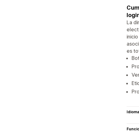
Cump
logi
La di
elect
inici
asoci
es to
Bot
Pro
Ver
Et
Pro
Idiom
Funci