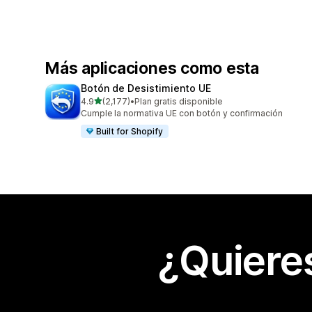
Más aplicaciones como esta
Botón de Desistimiento UE
de 5 estrellas
4.9
(2,177)
•
Plan gratis disponible
2177 reseñas en total
Cumple la normativa UE con botón y confirmación
Built for Shopify
¿Quiere