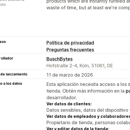
products which are instantly fulfilled a
ción
waste of time, but at least we're comp
sos
Política de privacidad
Preguntas frecuentes
ollador
BuschBytes
Hofstraße 2-4, Köln, 51061, DE
 de lanzamiento
11 de marzo de 2026
 a los datos
Esta aplicación necesita acceso a los 
tienda. Obtén más información en la
po
desarrollador.
Ver datos de clientes:
Datos sensibles, datos del dispositivo 
Ver datos de empleados y colaboradore
Propietario de tienda, personas colab
Ver y editar datos de la tienda: