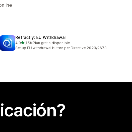
online
Retractly: EU Withdrawal
de 5 estrellas
4.9
(15)
•
Plan gratis disponible
15 reseñas en total
Set up EU withdrawal button per Directive 2023/2673
icación?