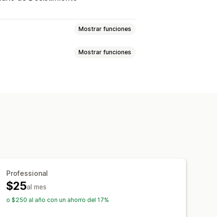
Mostrar funciones
Mostrar funciones
ondiciones
Gestión de políticas
sos manuales
Posición del wigdet
Texto personalizado
Botones
omas
Gestión de reembolsos
mes y estadísticas
Professional
$25
al mes
o $250 al año con un ahorro del 17%