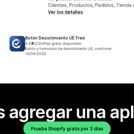
Clientes, Productos, Pedidos, Tienda 
Ver los detalles
Botón Desistimiento UE Free
de 5 estrellas
4.4
(23)
•
Plan gratis disponible
23 reseñas en total
Botón y formulario de desistimiento UE, conforme
19/06/2026
s agregar una apl
Prueba Shopify gratis por 3 días