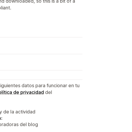
nd downloaded, so this is a bit of a
liant.
siguientes datos para funcionar en tu
lítica de privacidad
del
y de la actividad
s:
oradoras del blog