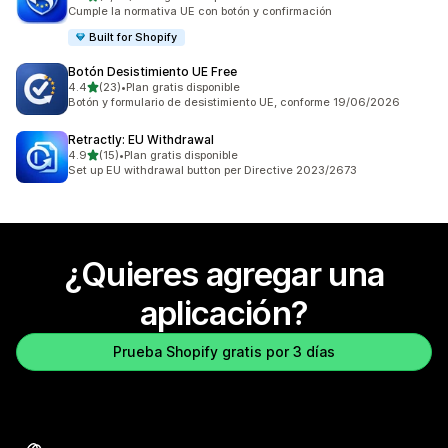
2177 reseñas en total
Cumple la normativa UE con botón y confirmación
Built for Shopify
Botón Desistimiento UE Free
de 5 estrellas
4.4
(23)
•
Plan gratis disponible
23 reseñas en total
Botón y formulario de desistimiento UE, conforme 19/06/2026
Retractly: EU Withdrawal
de 5 estrellas
4.9
(15)
•
Plan gratis disponible
15 reseñas en total
Set up EU withdrawal button per Directive 2023/2673
¿Quieres agregar una
aplicación?
Prueba Shopify gratis por 3 días