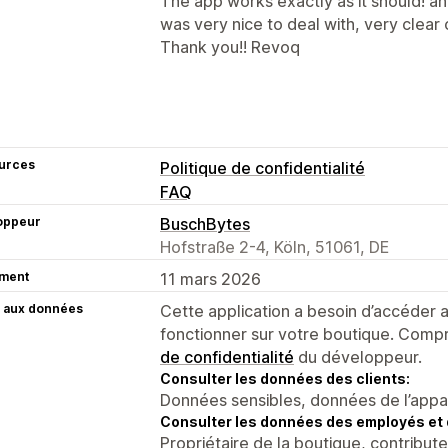
The app works exactly as it should! a
was very nice to deal with, very clea
Thank you!! Revoq
urces
Politique de confidentialité
FAQ
oppeur
BuschBytes
Hofstraße 2-4, Köln, 51061, DE
ment
11 mars 2026
 aux données
Cette application a besoin d’accéder
fonctionner sur votre boutique. Compr
de confidentialité
du développeur.
Consulter les données des clients:
Données sensibles, données de l’apparei
Consulter les données des employés et 
Propriétaire de la boutique, contribut