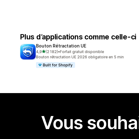
Plus d’applications comme celle-ci
Bouton Rétractation UE
étoile(s) sur 5
4,9
(2 182)
•
Forfait gratuit disponible
2182 avis au total
Bouton rétractation UE 2026 obligatoire en 5 min
Built for Shopify
Vous souhai