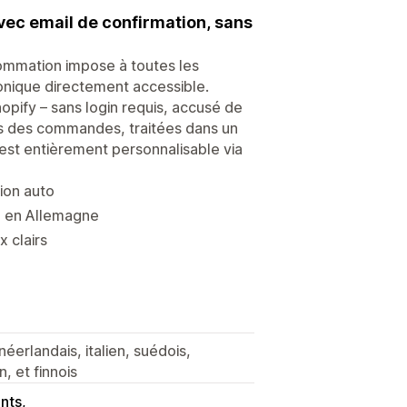
avec email de confirmation, sans
sommation impose à toutes les
onique directement accessible.
opify – sans login requis, accusé de
es des commandes, traitées dans un
 est entièrement personnalisable via
ion auto
é en Allemagne
 clairs
néerlandais, italien, suédois,
n, et finnois
nts