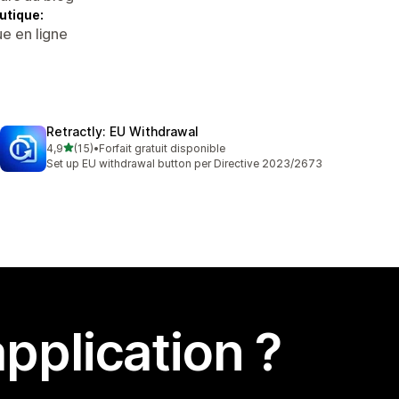
utique:
e en ligne
Retractly: EU Withdrawal
étoile(s) sur 5
4,9
(15)
•
Forfait gratuit disponible
15 avis au total
Set up EU withdrawal button per Directive 2023/2673
pplication ?