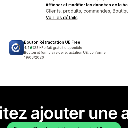
Afficher et modifier les données de la bo
Clients, produits, commandes, Boutiqu
Voir les détails
Bouton Rétractation UE Free
étoile(s) sur 5
4,4
(23)
•
Forfait gratuit disponible
23 avis au total
Bouton et formulaire de rétractation UE, conforme
19/06/2026
tez ajouter une a