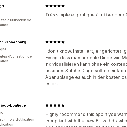
gri
Très simple et pratique à utiliser pour
tes d’utilisation de
cation
Graf von Kronenberg Group
agne
i don't know. Installiert, eingerichtet, 
tes d’utilisation de
Einzig, dass man normale Dinge wie M
cation
individualisieren kann ohne ein kostenp
unschön. Solche Dinge sollten einfach 
Aber solange es auch in der kostenlose
es ok.
o ioco-boutique
ne
Highly recommend this app if you wan
 un mois d’utilisation
compliant with the new EU withdrawl o
plication