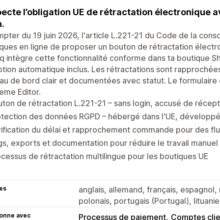
ecte l’obligation UE de rétractation électronique 
n.
pter du 19 juin 2026, l'article L.221-21 du Code de la con
ques en ligne de proposer un bouton de rétractation électr
 intègre cette fonctionnalité conforme dans ta boutique Sh
tion automatique inclus. Les rétractations sont rapproché
au de bord clair et documentées avec statut. Le formulaire
eme Editor.
ton de rétractation L.221-21 – sans login, accusé de récept
otection des données RGPD – hébergé dans l'UE, développ
ification du délai et rapprochement commande pour des flux
s, exports et documentation pour réduire le travail manuel
cessus de rétractation multilingue pour les boutiques UE
es
anglais, allemand, français, espagnol, 
polonais, portugais (Portugal), lituanie
ionne avec
Processus de paiement
Comptes clie