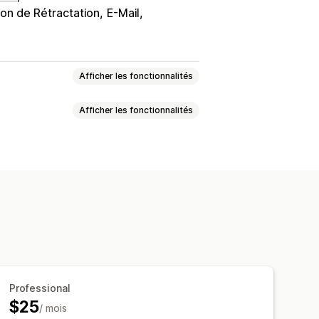
on de Rétractation
E-Mail
Afficher les fonctionnalités
Afficher les fonctionnalités
ns générales d’utilisation
nformité
ursements manuels
du widget
CSS personnalisées
ons
tions par e-mail
à jour des stocks
Professional
$25
/ mois