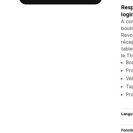
Resp
logi
À com
bouti
Revoq
récep
table
le Th
Bou
Pr
Vér
Tag
Pro
Langu
Fonct