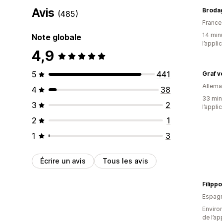
Avis
Broda
(485)
France
14 minu
Note globale
l’appli
4,9
5
441
Allem
4
38
33 minu
3
2
l’appli
2
1
1
3
Écrire un avis
Tous les avis
Filipp
Espag
Environ
de l’ap