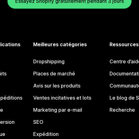
Essayez Shopify gratuitement pendant 3 jours
lications
Meilleures catégories
Ressources
Dropshipping
Centre d’aid
its
Places de marché
Documentati
Avis sur les produits
Communauté
péditions
Ventes incitatives et lots
Le blog de 
ue
Marketing par e-mail
Recherche
ersion
SEO
que
Expédition