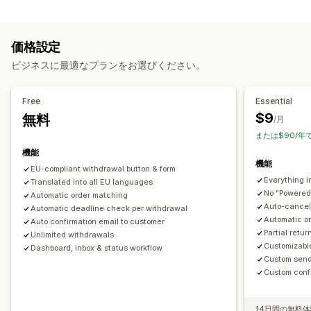
返品オプション
コンプライアンスレポート
自動返金
手動返金
実店舗返品
カスタマイズ
価格設定
返品管理
ポップアップ
色とフォント
ウィジェット配置
カスタムCSS
ビジネスに最適なプランをお選びください。
返品理由
複数言語
メール通知
返金管理
在庫更新
分析
複数言語
カスタムテキスト
ボタン
Free
Essential
$9
無料
/月
または$90/年
機能
機能
EU-compliant withdrawal button & form
Everything i
Translated into all EU languages
No "Powered
Automatic order matching
Auto-cancel 
Automatic deadline check per withdrawal
Automatic o
Auto confirmation email to customer
Partial retu
Unlimited withdrawals
Customizabl
Dashboard, inbox & status workflow
Custom send
Custom conf
14日間の無料