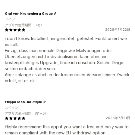
Graf von Kronenberg Group
ドイツ
アプリの使用期間：33分
2026年7月22日
i don't know. Installiert, eingerichtet, getestet. Funktioniert wie
es soll.
Einzig, dass man normale Dinge wie Mailvorlagen oder
Übersetzungen nicht individualisieren kann ohne ein
kostenpflichtiges Upgrade, finde ich unschön. Solche Dinge
sollten einfach dabei sein.
Aber solange es auch in der kostenlosen Version seinen Zweck
erfüllt, ist es ok.
Filippo ioco-boutique
スペイン
アプリの使用期間：約1ヶ月
2026年7月21日
Highly recommend this app if you want a free and easy way to
remain compliant with the new EU withdrawl option.