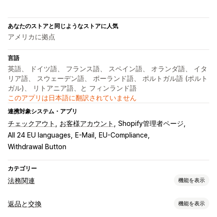
あなたのストアと同じようなストアに人気
アメリカに拠点
言語
英語、 ドイツ語、 フランス語、 スペイン語、 オランダ語、 イタ
リア語、 スウェーデン語、 ポーランド語、 ポルトガル語 (ポルト
ガル)、 リトアニア語、と フィンランド語
このアプリは日本語に翻訳されていません
連携対象システム・アプリ
チェックアウト
お客様アカウント
Shopify管理者ページ
All 24 EU languages
E-Mail
EU-Compliance
Withdrawal Button
カテゴリー
法務関連
機能を表示
コンプライアンス
返品と交換
機能を表示
データプライバシー
利用規約
ポリシー管理