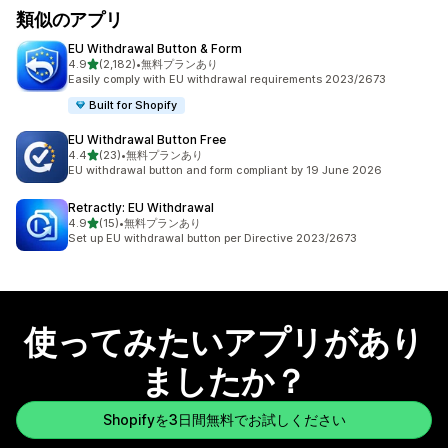
類似のアプリ
EU Withdrawal Button & Form
5つ星中
4.9
(2,182)
•
無料プランあり
合計レビュー数：2182件
Easily comply with EU withdrawal requirements 2023/2673
Built for Shopify
EU Withdrawal Button Free
5つ星中
4.4
(23)
•
無料プランあり
合計レビュー数：23件
EU withdrawal button and form compliant by 19 June 2026
Retractly: EU Withdrawal
5つ星中
4.9
(15)
•
無料プランあり
合計レビュー数：15件
Set up EU withdrawal button per Directive 2023/2673
使ってみたいアプリがあり
ましたか？
Shopifyを3日間無料でお試しください