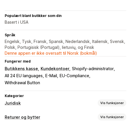
Populært blant butikker som din
Basert i USA
Språk
Engelsk, Tysk, Fransk, Spansk, Nederlandsk, Italiensk, Svensk,
Polsk, Portugisisk (Portugal), lietuvių, og Finsk
Denne appen er ikke oversatt til Norsk (bokmål)
Fungerer med
Butikkens kasse
Kundekontoer
Shopify-administrator
All 24 EU languages
E-Mail
EU-Compliance
Withdrawal Button
Kategorier
Juridisk
Vis funksjoner
Samsvar
Returer og bytter
Vis funksjoner
Datapersonvern
Vilkår
Policyadministrasjon
Returalternativer