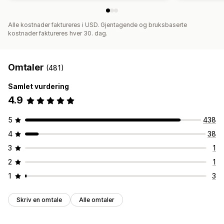
Alle kostnader faktureres i USD. Gjentagende og bruksbaserte
kostnader faktureres hver 30. dag.
Omtaler
(481)
Samlet vurdering
4.9
5
438
4
38
3
1
2
1
1
3
Skriv en omtale
Alle omtaler