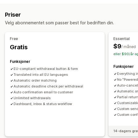
Samsvarsrapporter
Automatiserte refusjoner
Manuelle refusjoner
Tilpasning
Priser
Returer i butikk
Popup-vinduer
Farge og skrifttype
Plassering av widget
Velg abonnementet som passer best for bedriften din.
Returadministrasjon
Tilpasset CSS
Flere språk
Tilpasset tekst
Knapper
Returårsaker
Flere språk
E-postvarsler
Free
Essential
Administrasjon av returer
Lageroppdateringer
Analyse
$9
Gratis
/ måned
eller $90/år o
Funksjoner
Funksjoner
EU-compliant withdrawal button & form
Everything i
Translated into all EU languages
No "Powered
Automatic order matching
Auto-cancel 
Automatic deadline check per withdrawal
Automatic o
Auto confirmation email to customer
Partial retu
Unlimited withdrawals
Customizabl
Dashboard, inbox & status workflow
Custom send
Custom conf
14-dagers gra