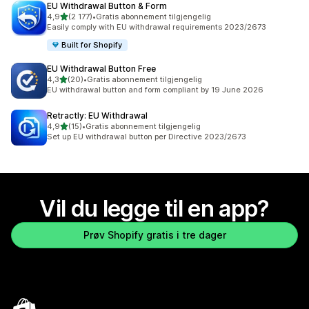
EU Withdrawal Button & Form
av 5 stjerner
4,9
(2 177)
•
Gratis abonnement tilgjengelig
Totalt 2177 omtaler
Easily comply with EU withdrawal requirements 2023/2673
Built for Shopify
EU Withdrawal Button Free
av 5 stjerner
4,3
(20)
•
Gratis abonnement tilgjengelig
Totalt 20 omtaler
EU withdrawal button and form compliant by 19 June 2026
Retractly: EU Withdrawal
av 5 stjerner
4,9
(15)
•
Gratis abonnement tilgjengelig
Totalt 15 omtaler
Set up EU withdrawal button per Directive 2023/2673
Vil du legge til en app?
Prøv Shopify gratis i tre dager