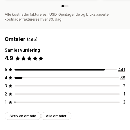
Alle kostnader faktureres i USD. Gjentagende og bruksbaserte
kostnader faktureres hver 30. dag.
Omtaler
(485)
Samlet vurdering
4.9
5
441
4
38
3
2
2
1
1
3
Skriv en omtale
Alle omtaler