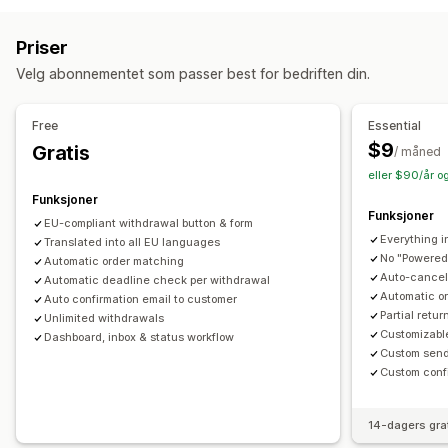
Samsvarsrapporter
Automatiserte refusjoner
Manuelle refusjoner
Tilpasning
Priser
Returer i butikk
Popup-vinduer
Farge og skrifttype
Plassering av widget
Velg abonnementet som passer best for bedriften din.
Returadministrasjon
Tilpasset CSS
Flere språk
Tilpasset tekst
Knapper
Returårsaker
Flere språk
E-postvarsler
Free
Essential
Administrasjon av returer
Lageroppdateringer
Analyse
$9
Gratis
/ måned
eller $90/år o
Funksjoner
Funksjoner
EU-compliant withdrawal button & form
Everything i
Translated into all EU languages
No "Powered
Automatic order matching
Auto-cancel 
Automatic deadline check per withdrawal
Automatic o
Auto confirmation email to customer
Partial retu
Unlimited withdrawals
Customizabl
Dashboard, inbox & status workflow
Custom send
Custom conf
14-dagers gra