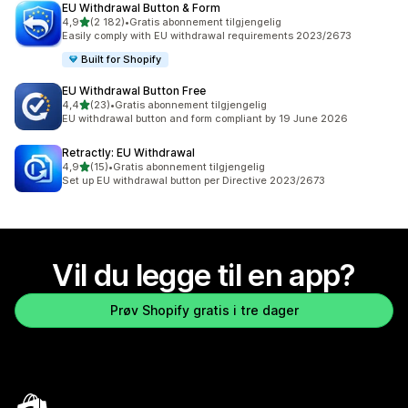
EU Withdrawal Button & Form
av 5 stjerner
4,9
(2 182)
•
Gratis abonnement tilgjengelig
Totalt 2182 omtaler
Easily comply with EU withdrawal requirements 2023/2673
Built for Shopify
EU Withdrawal Button Free
av 5 stjerner
4,4
(23)
•
Gratis abonnement tilgjengelig
Totalt 23 omtaler
EU withdrawal button and form compliant by 19 June 2026
Retractly: EU Withdrawal
av 5 stjerner
4,9
(15)
•
Gratis abonnement tilgjengelig
Totalt 15 omtaler
Set up EU withdrawal button per Directive 2023/2673
Vil du legge til en app?
Prøv Shopify gratis i tre dager