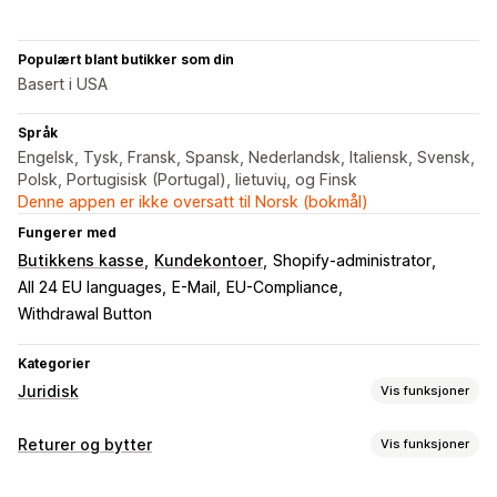
Populært blant butikker som din
Basert i USA
Språk
Engelsk, Tysk, Fransk, Spansk, Nederlandsk, Italiensk, Svensk,
Polsk, Portugisisk (Portugal), lietuvių, og Finsk
Denne appen er ikke oversatt til Norsk (bokmål)
Fungerer med
Butikkens kasse
Kundekontoer
Shopify-administrator
All 24 EU languages
E-Mail
EU-Compliance
Withdrawal Button
Kategorier
Juridisk
Vis funksjoner
Samsvar
Returer og bytter
Vis funksjoner
Datapersonvern
Vilkår
Policyadministrasjon
Returalternativer