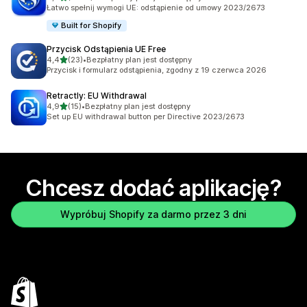
Łączna liczba recenzji: 2178
Łatwo spełnij wymogi UE: odstąpienie od umowy 2023/2673
Built for Shopify
Przycisk Odstąpienia UE Free
na 5 gwiazdek
4,4
(23)
•
Bezpłatny plan jest dostępny
Łączna liczba recenzji: 23
Przycisk i formularz odstąpienia, zgodny z 19 czerwca 2026
Retractly: EU Withdrawal
na 5 gwiazdek
4,9
(15)
•
Bezpłatny plan jest dostępny
Łączna liczba recenzji: 15
Set up EU withdrawal button per Directive 2023/2673
Chcesz dodać aplikację?
Wypróbuj Shopify za darmo przez 3 dni