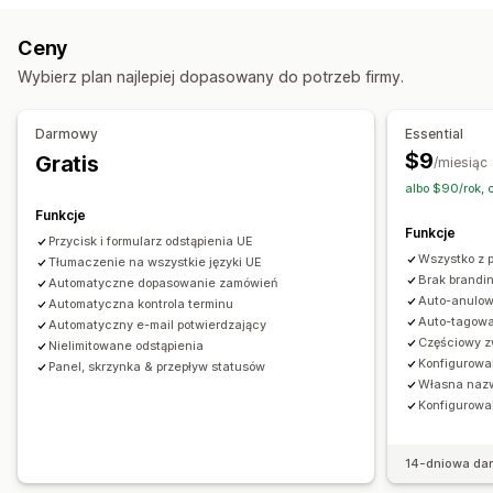
Zautomatyzowane zwroty kosztów
Dostosowanie
Ceny
Ręczne zwroty kosztów
Zwroty w sklepie
Wyskakujące okienka
Kolor i czcionka
Pozycja widżetu
Wybierz plan najlepiej dopasowany do potrzeb firmy.
Zarządzanie zwrotami
Niestandardowy CSS
Wielojęzyczne
Powody zwrotów
Wielojęzyczne
Powiadomienia e-mail
Niestandardowy tekst
Przyciski
Darmowy
Essential
Zarządzanie zwrotem kosztów
$9
Gratis
/miesiąc
Aktualizacje dotyczące zapasów
Analizy
albo $90/rok, 
Funkcje
Funkcje
Przycisk i formularz odstąpienia UE
Wszystko z 
Tłumaczenie na wszystkie języki UE
Brak brandi
Automatyczne dopasowanie zamówień
Auto-anulow
Automatyczna kontrola terminu
Auto-tagow
Automatyczny e-mail potwierdzający
Częściowy z
Nielimitowane odstąpienia
Konfigurowa
Panel, skrzynka & przepływ statusów
Własna nazw
Konfigurowa
14-dniowa da