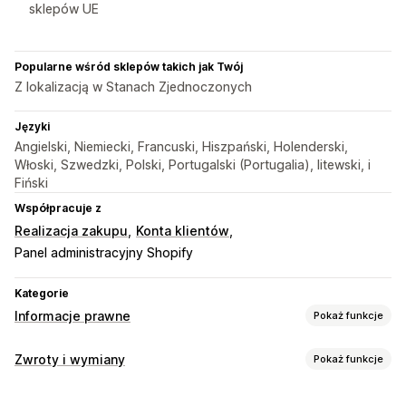
sklepów UE
Popularne wśród sklepów takich jak Twój
Z lokalizacją w Stanach Zjednoczonych
Języki
Angielski, Niemiecki, Francuski, Hiszpański, Holenderski,
Włoski, Szwedzki, Polski, Portugalski (Portugalia), litewski, i
Fiński
Współpracuje z
Realizacja zakupu
Konta klientów
Panel administracyjny Shopify
Kategorie
Informacje prawne
Pokaż funkcje
Zgodność
Zwroty i wymiany
Pokaż funkcje
Prywatność danych
Zasady i warunki
Zarządzanie polityką
Opcje zwrotu
Raporty dotyczące zgodności