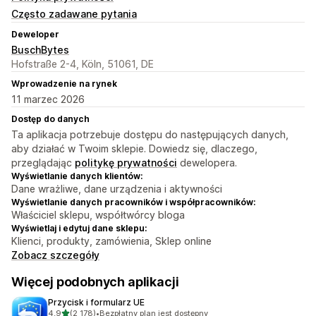
Często zadawane pytania
Deweloper
BuschBytes
Hofstraße 2-4, Köln, 51061, DE
Wprowadzenie na rynek
11 marzec 2026
Dostęp do danych
Ta aplikacja potrzebuje dostępu do następujących danych,
aby działać w Twoim sklepie. Dowiedz się, dlaczego,
przeglądając
politykę prywatności
dewelopera.
Wyświetlanie danych klientów:
Dane wrażliwe, dane urządzenia i aktywności
Wyświetlanie danych pracowników i współpracowników:
Właściciel sklepu, współtwórcy bloga
Wyświetlaj i edytuj dane sklepu:
Klienci, produkty, zamówienia, Sklep online
Zobacz szczegóły
Więcej podobnych aplikacji
Przycisk i formularz UE
na 5 gwiazdek
4,9
(2 178)
•
Bezpłatny plan jest dostępny