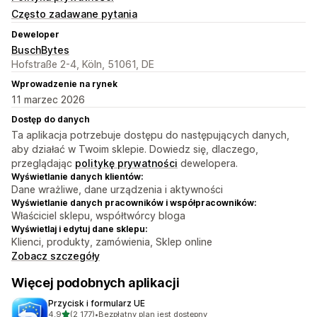
Często zadawane pytania
Deweloper
BuschBytes
Hofstraße 2-4, Köln, 51061, DE
Wprowadzenie na rynek
11 marzec 2026
Dostęp do danych
Ta aplikacja potrzebuje dostępu do następujących danych,
aby działać w Twoim sklepie. Dowiedz się, dlaczego,
przeglądając
politykę prywatności
dewelopera.
Wyświetlanie danych klientów:
Dane wrażliwe, dane urządzenia i aktywności
Wyświetlanie danych pracowników i współpracowników:
Właściciel sklepu, współtwórcy bloga
Wyświetlaj i edytuj dane sklepu:
Klienci, produkty, zamówienia, Sklep online
Zobacz szczegóły
Więcej podobnych aplikacji
Przycisk i formularz UE
na 5 gwiazdek
4,9
(2 177)
•
Bezpłatny plan jest dostępny