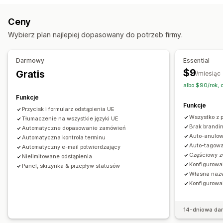
Zautomatyzowane zwroty kosztów
Dostosowanie
Ceny
Ręczne zwroty kosztów
Zwroty w sklepie
Wyskakujące okienka
Kolor i czcionka
Pozycja widżetu
Wybierz plan najlepiej dopasowany do potrzeb firmy.
Zarządzanie zwrotami
Niestandardowy CSS
Wielojęzyczne
Powody zwrotów
Wielojęzyczne
Powiadomienia e-mail
Niestandardowy tekst
Przyciski
Darmowy
Essential
Zarządzanie zwrotem kosztów
$9
Gratis
/miesiąc
Aktualizacje dotyczące zapasów
Analizy
albo $90/rok, 
Funkcje
Funkcje
Przycisk i formularz odstąpienia UE
Wszystko z 
Tłumaczenie na wszystkie języki UE
Brak brandi
Automatyczne dopasowanie zamówień
Auto-anulow
Automatyczna kontrola terminu
Auto-tagow
Automatyczny e-mail potwierdzający
Częściowy z
Nielimitowane odstąpienia
Konfigurowa
Panel, skrzynka & przepływ statusów
Własna nazw
Konfigurowa
14-dniowa da