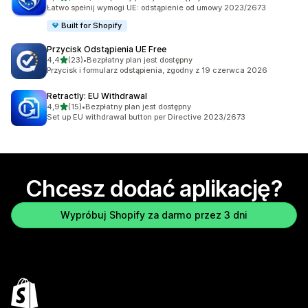
Łączna liczba recenzji: 2177
Łatwo spełnij wymogi UE: odstąpienie od umowy 2023/2673
Built for Shopify
Przycisk Odstąpienia UE Free
na 5 gwiazdek
4,4
(23)
•
Bezpłatny plan jest dostępny
Łączna liczba recenzji: 23
Przycisk i formularz odstąpienia, zgodny z 19 czerwca 2026
Retractly: EU Withdrawal
na 5 gwiazdek
4,9
(15)
•
Bezpłatny plan jest dostępny
Łączna liczba recenzji: 15
Set up EU withdrawal button per Directive 2023/2673
Chcesz dodać aplikację?
Wypróbuj Shopify za darmo przez 3 dni