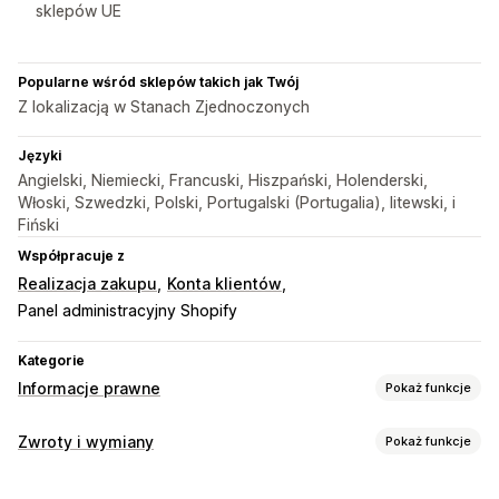
sklepów UE
Popularne wśród sklepów takich jak Twój
Z lokalizacją w Stanach Zjednoczonych
Języki
Angielski, Niemiecki, Francuski, Hiszpański, Holenderski,
Włoski, Szwedzki, Polski, Portugalski (Portugalia), litewski, i
Fiński
Współpracuje z
Realizacja zakupu
Konta klientów
Panel administracyjny Shopify
Kategorie
Informacje prawne
Pokaż funkcje
Zgodność
Zwroty i wymiany
Pokaż funkcje
Prywatność danych
Zasady i warunki
Zarządzanie polityką
Opcje zwrotu
Raporty dotyczące zgodności