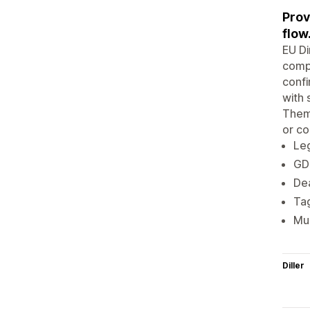
Prov
flow
EU Di
compl
confi
with 
Them
or co
Leg
GDP
Dea
Ta
Mul
Diller