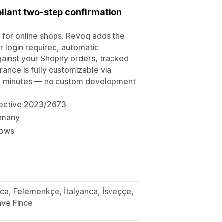
liant two-step confirmation
 for online shops. Revoq adds the
 login required, automatic
ainst your Shopify orders, tracked
ance is fully customizable via
 in minutes — no custom development
irective 2023/2673
ermany
lows
lca, Felemenkçe, İtalyanca, İsveççe,
ave Fince