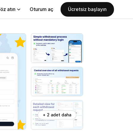
öz atın
Oturum aç
Ücretsiz başlayın
+ 2 adet daha