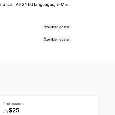
neticisi
All 24 EU languages
E-Mail
Özellikleri göster
Özellikleri göster
litika yönetimi
Uyumluluk raporları
i
Mağaza içi iadeler
idget konumu
Özel CSS
Çoklu dil
irimleri
Para iadesi yönetimi
Professional
$25
/ay