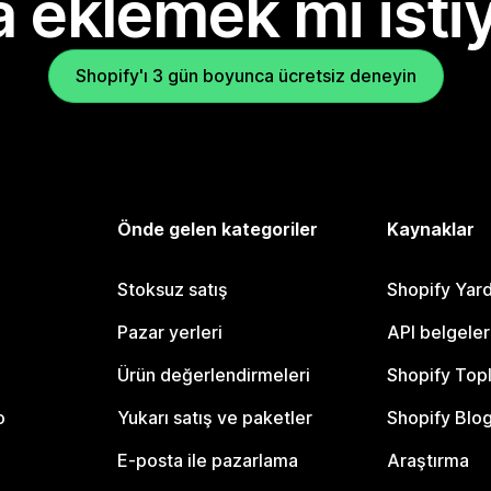
 eklemek mi isti
Shopify'ı 3 gün boyunca ücretsiz deneyin
Önde gelen kategoriler
Kaynaklar
Stoksuz satış
Shopify Yar
Pazar yerleri
API belgeler
Ürün değerlendirmeleri
Shopify Top
o
Yukarı satış ve paketler
Shopify Blo
E-posta ile pazarlama
Araştırma