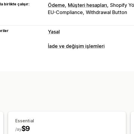
a birlikte çalışır:
Ödeme
Müşteri hesapları
Shopify Yö
EU-Compliance
Withdrawal Button
riler
Yasal
Uyumluluk
İade ve değişim işlemleri
Veri gizliliği
Hükümler ve koşullar
Po
İade seçenekleri
Özelleştirme
Otomatik iadeler
Manuel para iadeler
Açılır pencereler
Renk ve yazı tipi
W
İade yönetimi
Özel metin
Düğmeler
İade nedenleri
Çoklu dil
E-posta bild
Stok güncellemeleri
Analizler
Essential
$9
/ay