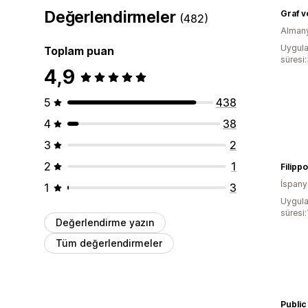
Değerlendirmeler
(482)
Alman
Uygula
Toplam puan
süresi
4,9
5
438
4
38
3
2
2
1
Filipp
İspany
1
3
Uygula
süresi:
Değerlendirme yazın
Tüm değerlendirmeler