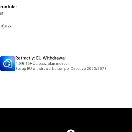
örüntüle:
ar
Mağaza
Retractly: EU Withdrawal
5 yıldız üzerinden
4,9
(15)
•
Ücretsiz plan mevcut
toplam 15 değerlendirme
Set up EU withdrawal button per Directive 2023/2673