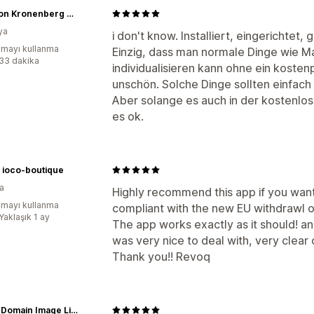
Graf von Kronenberg Group
ya
i don't know. Installiert, eingerichtet, 
mayı kullanma
Einzig, dass man normale Dinge wie M
:33 dakika
individualisieren kann ohne ein kostenp
unschön. Solche Dinge sollten einfach 
Aber solange es auch in der kostenlose
es ok.
o ioco-boutique
a
Highly recommend this app if you wan
mayı kullanma
compliant with the new EU withdrawl o
Yaklaşık 1 ay
The app works exactly as it should! a
was very nice to deal with, very clea
Thank you!! Revoq
Public Domain Image Library