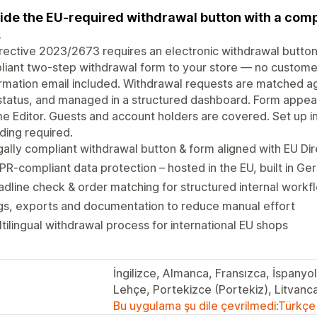
ide the EU-required withdrawal button with a comp
.
rective 2023/2673 requires an electronic withdrawal button
iant two-step withdrawal form to your store — no customer
rmation email included. Withdrawal requests are matched ag
status, and managed in a structured dashboard. Form appear
e Editor. Guests and account holders are covered. Set up
ding required.
ally compliant withdrawal button & form aligned with EU D
R-compliant data protection – hosted in the EU, built in G
dline check & order matching for structured internal workf
gs, exports and documentation to reduce manual effort
tilingual withdrawal process for international EU shops
İngilizce, Almanca, Fransızca, İspanyo
Lehçe, Portekizce (Portekiz), Litvanc
Bu uygulama şu dile çevrilmedi:Türkçe