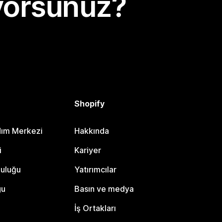
yorsunuz?
Shopify
dım Merkezi
Hakkında
i
Kariyer
luluğu
Yatırımcılar
gu
Basın ve medya
İş Ortakları