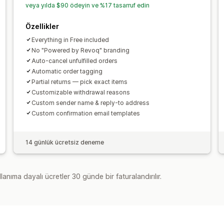
veya yılda $90 ödeyin ve %17 tasarruf edin
Özellikler
Everything in Free included
No "Powered by Revoq" branding
Auto-cancel unfulfilled orders
Automatic order tagging
Partial returns — pick exact items
Customizable withdrawal reasons
Custom sender name & reply-to address
Custom confirmation email templates
14 günlük ücretsiz deneme
lanıma dayalı ücretler 30 günde bir faturalandırılır.