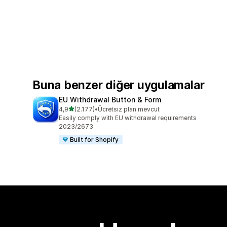
Buna benzer diğer uygulamalar
EU Withdrawal Button & Form
5 yıldız üzerinden
4,9
(2.177)
•
Ücretsiz plan mevcut
toplam 2177 değerlendirme
Easily comply with EU withdrawal requirements
2023/2673
Built for Shopify