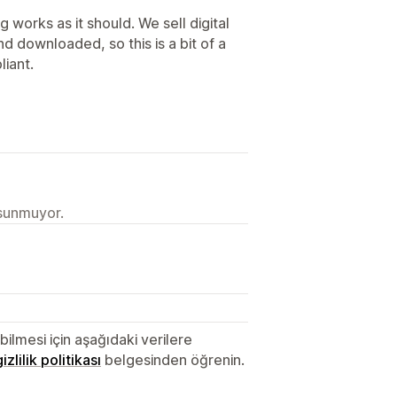
 works as it should. We sell digital
nd downloaded, so this is a bit of a
liant.
 sunmuyor.
lmesi için aşağıdaki verilere
gizlilik politikası
belgesinden öğrenin.