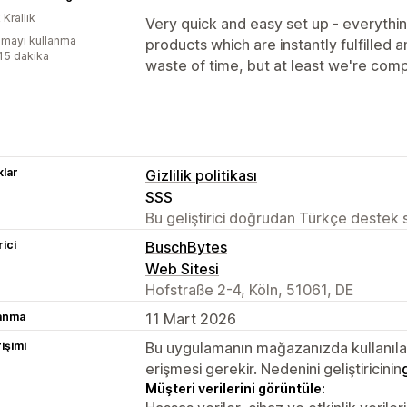
 Krallık
Very quick and easy set up - everything
mayı kullanma
products which are instantly fulfilled a
:15 dakika
waste of time, but at least we're comp
lar
Gizlilik politikası
SSS
Bu geliştirici doğrudan Türkçe destek
rici
BuschBytes
Web Sitesi
Hofstraße 2-4, Köln, 51061, DE
lanma
11 Mart 2026
rişimi
Bu uygulamanın mağazanızda kullanılabi
erişmesi gerekir. Nedenini geliştiricinin
Müşteri verilerini görüntüle: