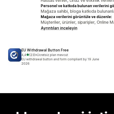
Hassas veriler, cihaz ve etkinlik verileri
Personel ve katkıda bulunan verilerini g
Mağaza sahibi, bloga katkıda bulunanl
Mağaza verilerini görüntüle ve düzenle:
Müşteriler, ürünler, siparişler, Online 
Ayrıntıları inceleyin
EU Withdrawal Button Free
5 yıldız üzerinden
4,4
(23)
•
Ücretsiz plan mevcut
toplam 23 değerlendirme
EU withdrawal button and form compliant by 19 June
2026