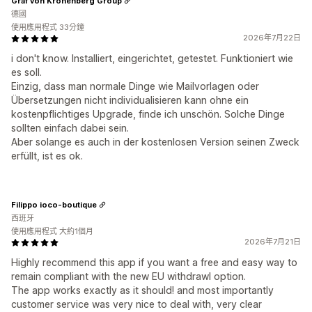
Graf von Kronenberg Group
德國
使用應用程式 33分鐘
2026年7月22日
i don't know. Installiert, eingerichtet, getestet. Funktioniert wie
es soll.
Einzig, dass man normale Dinge wie Mailvorlagen oder
Übersetzungen nicht individualisieren kann ohne ein
kostenpflichtiges Upgrade, finde ich unschön. Solche Dinge
sollten einfach dabei sein.
Aber solange es auch in der kostenlosen Version seinen Zweck
erfüllt, ist es ok.
Filippo ioco-boutique
西班牙
使用應用程式 大約1個月
2026年7月21日
Highly recommend this app if you want a free and easy way to
remain compliant with the new EU withdrawl option.
The app works exactly as it should! and most importantly
customer service was very nice to deal with, very clear