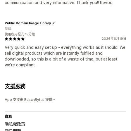
communication and very informative. Thank you!! Revoq
Public Domain Image Library
英國
使用應用程式 15分鐘
2026年6月19日
Very quick and easy set up - everything works as it should. We
sell digital products which are instantly fulfilled and
downloaded, so this is a bit of a waste of time, but at least
we're compliant.
支援服務
App 支援由 BuschBytes 提供。
資源
隱私權政策
常見問題