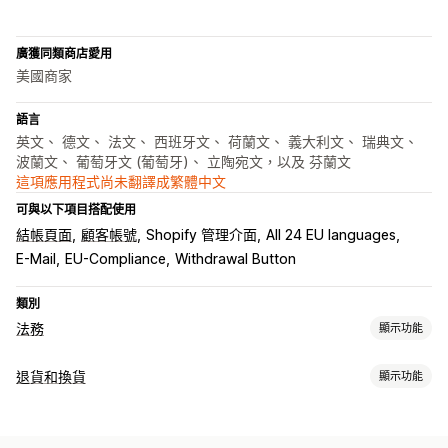
廣獲同類商店愛用
美國商家
語言
英文、 德文、 法文、 西班牙文、 荷蘭文、 義大利文、 瑞典文、
波蘭文、 葡萄牙文 (葡萄牙)、 立陶宛文，以及 芬蘭文
這項應用程式尚未翻譯成繁體中文
可與以下項目搭配使用
結帳頁面
顧客帳號
Shopify 管理介面
All 24 EU languages
E-Mail
EU-Compliance
Withdrawal Button
類別
法務
顯示功能
法規遵循
退貨和換貨
顯示功能
資料隱私權
條款及條件
政策管理
法規遵循報告
退貨選項
自訂
自動退款
手動退款
店內退貨