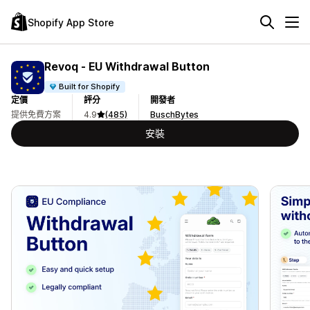
Shopify App Store
Revoq ‑ EU Withdrawal Button
Built for Shopify
定價
評分
開發者
提供免費方案
4.9
(485)
BuschBytes
安裝