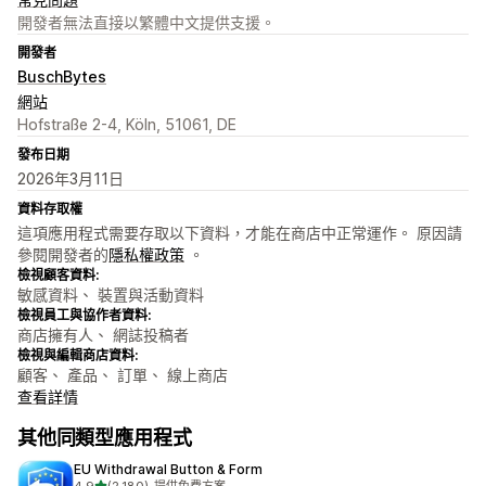
開發者無法直接以繁體中文提供支援。
開發者
BuschBytes
網站
Hofstraße 2-4, Köln, 51061, DE
發布日期
2026年3月11日
資料存取權
這項應用程式需要存取以下資料，才能在商店中正常運作。 原因請
參閱開發者的
隱私權政策
。
檢視顧客資料:
敏感資料、 裝置與活動資料
檢視員工與協作者資料:
商店擁有人、 網誌投稿者
檢視與編輯商店資料:
顧客、 產品、 訂單、 線上商店
查看詳情
其他同類型應用程式
EU Withdrawal Button & Form
滿分 5 顆星