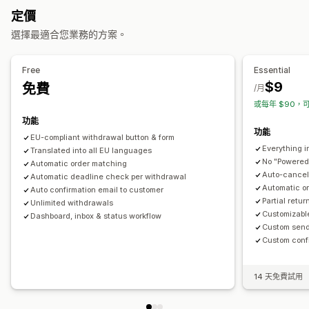
彈出式視窗
顏色和字型
小工具位置
自訂 CSS
多國語言
定價
退貨管理
自訂文字
按鈕
選擇最適合您業務的方案。
退貨原因
多國語言
電子郵件通知
退款管理
庫存更新
分析
Free
Essential
$9
免費
/月
或每年 $90，可
功能
功能
EU-compliant withdrawal button & form
Everything i
Translated into all EU languages
No "Powered
Automatic order matching
Auto-cancel 
Automatic deadline check per withdrawal
Automatic o
Auto confirmation email to customer
Partial retu
Unlimited withdrawals
Customizabl
Dashboard, inbox & status workflow
Custom send
Custom conf
14 天免費試用