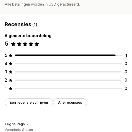
Alle betalingen worden in USD gefactureerd.
Recensies
(1)
Algemene beoordeling
5
5
1
4
0
3
0
2
0
1
0
Een recensie schrijven
Alle recensies
Fright-Rags
Verenigde Staten