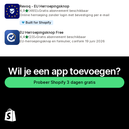
Revoq ‑ EU Herroepingsknop
van 5 sterren
4,9
(485)
•
Gratis abonnement beschikbaar
485 recensies in totaal
Online herroeping zonder login met bevestiging per e-mail
Built for Shopify
EU Herroepingsknop Free
van 5 sterren
4,4
(23)
•
Gratis abonnement beschikbaar
23 recensies in totaal
EU-herroepingsknop en formulier, conform 19 juni 2026
Wil je een app toevoegen?
Probeer Shopify 3 dagen gratis