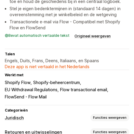
toe en houd de geschiedenis bij in een centraal logboek.
Stel je eigen bedenktermijnen in (standaard 14 dagen) in
overeenstemming met je winkelbeleid en de wetgeving
Transactionele e-mail via Flow - Compatibel met Shopify
Flow en FlowSend
Bevat automatisch vertaalde tekst
Origineel weergeven
Talen
Engels, Duits, Frans, Deens, Italiaans, en Spaans
Deze app is niet vertaald in het Nederlands
Werkt met
Shopify Flow
Shopify-beheercentrum
EU Withdrawal Regulations
Flow transactional email
FlowSend - Flow Mail
Categorieën
Juridisch
Functies weergeven
Compliance
Retouren en uitwisselingen
Functies weergeven