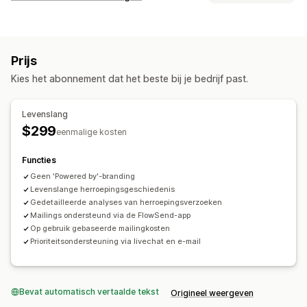
Toegankelijkheid
Gegevensprivacy
Retouropties
Algemene voorwaarden
Nalevingsrapporten
Handmatige terugbetalingen
Omruilingen
Aanpassing
Prijs
Retourbeheer
Selectievakjes
Pop-ups
Kleur en lettertype
Kies het abonnement dat het beste bij je bedrijf past.
Retourportal
Retourperioden
Beheer van terugbetalingen
Widgetpositie
Aangepaste CSS
Knoppen
Analytics
Levenslang
$299
eenmalige kosten
Functies
Geen 'Powered by'-branding
Levenslange herroepingsgeschiedenis
Gedetailleerde analyses van herroepingsverzoeken
Mailings ondersteund via de FlowSend-app
Op gebruik gebaseerde mailingkosten
Prioriteitsondersteuning via livechat en e-mail
Bevat automatisch vertaalde tekst
Origineel weergeven