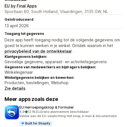
EU by Final Apps
Sportlaan 80, South Holland, Vlaardingen, 3135 GW, NL
Geïntroduceerd
13 april 2026
Toegang tot gegevens
Deze app heeft toegang nodig tot de volgende gegevens om
goed te kunnen werken in je winkel. Ontdek waarom in het
privacybeleid van de ontwikkelaar
.
Klantgegevens bekijken:
Gevoelige gegevens, apparaat- en activiteitsgegevens
Gegevens van medewerkers en bijdragers bekijken:
Winkeleigenaar
Winkelgegevens bekijken en bewerken:
Producten, bestellingen, Webshop
Zie details
Meer apps zoals deze
EU Herroepingsknop & Formulier
van 5 sterren
4,9
(2.182)
•
Gratis abonnement beschikbaar
2182 recensies in totaal
Voldoe aan de EU-verplichting met knop, e-mail & documentatie
Built for Shopify