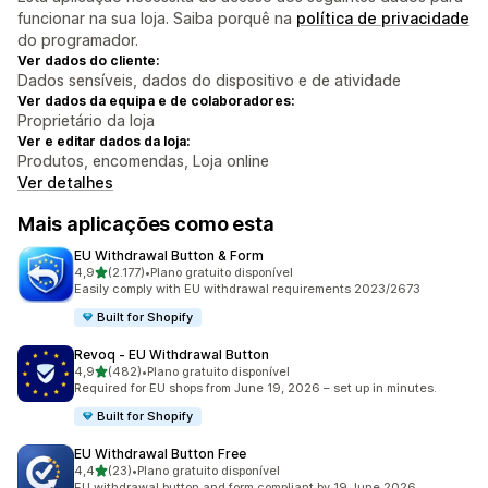
funcionar na sua loja. Saiba porquê na
política de privacidade
do programador.
Ver dados do cliente:
Dados sensíveis, dados do dispositivo e de atividade
Ver dados da equipa e de colaboradores:
Proprietário da loja
Ver e editar dados da loja:
Produtos, encomendas, Loja online
Ver detalhes
Mais aplicações como esta
EU Withdrawal Button & Form
de 5 estrelas
4,9
(2.177)
•
Plano gratuito disponível
2177 total de avaliações
Easily comply with EU withdrawal requirements 2023/2673
Built for Shopify
Revoq ‑ EU Withdrawal Button
de 5 estrelas
4,9
(482)
•
Plano gratuito disponível
482 total de avaliações
Required for EU shops from June 19, 2026 – set up in minutes.
Built for Shopify
EU Withdrawal Button Free
de 5 estrelas
4,4
(23)
•
Plano gratuito disponível
23 total de avaliações
EU withdrawal button and form compliant by 19 June 2026