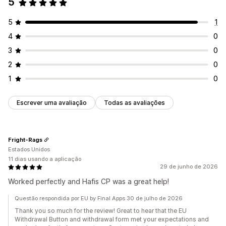
5
5
1
4
0
3
0
2
0
1
0
Escrever uma avaliação
Todas as avaliações
Fright-Rags
Estados Unidos
11 dias usando a aplicação
29 de junho de 2026
Worked perfectly and Hafis CP was a great help!
Questão respondida por EU by Final Apps 30 de julho de 2026
Thank you so much for the review! Great to hear that the EU
Withdrawal Button and withdrawal form met your expectations and