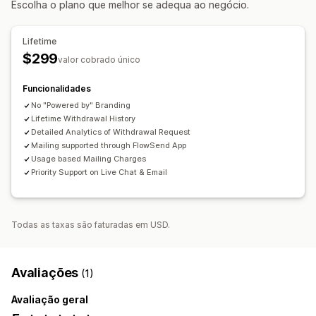
Escolha o plano que melhor se adequa ao negócio.
Portal de devoluções
Períodos para devolução
Posição do widget
CSS personalizado
Botões
Gestão de reembolsos
Análise de dados
Lifetime
$299
valor cobrado único
Funcionalidades
No "Powered by" Branding
Lifetime Withdrawal History
Detailed Analytics of Withdrawal Request
Mailing supported through FlowSend App
Usage based Mailing Charges
Priority Support on Live Chat & Email
Todas as taxas são faturadas em USD.
Avaliações
(1)
Avaliação geral