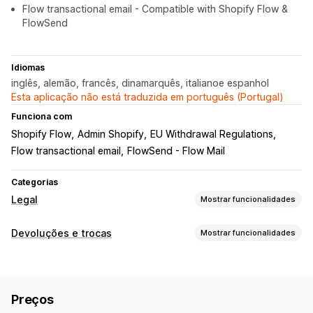
Flow transactional email - Compatible with Shopify Flow &
FlowSend
Idiomas
inglês, alemão, francês, dinamarquês, italianoe espanhol
Esta aplicação não está traduzida em português (Portugal)
Funciona com
Shopify Flow
Admin Shopify
EU Withdrawal Regulations
Flow transactional email
FlowSend - Flow Mail
Categorias
Legal
Mostrar funcionalidades
Conformidade
Devoluções e trocas
Mostrar funcionalidades
Acessibilidade
Privacidade dos dados
Opções de devolução
Termos e condições
Relatórios de conformidade
Reembolsos manuais
Trocas
Personalização
Preços
Gestão de devoluções
Caixas de verificação
Pop-ups
Cor e tipo de letra