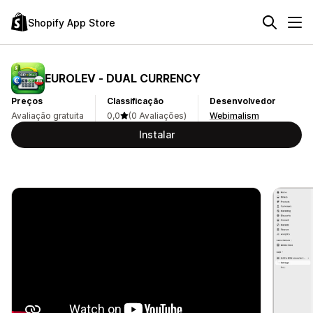
Shopify App Store
EUROLEV ‑ DUAL CURRENCY
Preços
Classificação
Desenvolvedor
Avaliação gratuita
0,0
(0 Avaliações)
Webimalism
Instalar