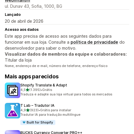
Webimalism
ul. Dunav 43, Sofia, 1000, BG
Lançado
20 de abril de 2026
Acesso aos dados
Este app precisa de acesso aos seguintes dados para
funcionar em sua loja. Consulte a
política de privacidade
do
desenvolvedor para saber o motivo.
Visualizar dados de membros da equipe e colaboradores:
Titular da loja
Nome, endereço de e-mail, número de telefone, endereço físico
Mais apps parecidos
Shopify Translate & Adapt
de 5 estrelas
4,5
(1.395)
•
Grátis
1395 avaliações ao todo
Traduza e adapte sua loja virtual para todos os mercados
T Lab – Tradutor IA
de 5 estrelas
4,9
(923)
•
Grátis para instalar
923 avaliações ao todo
Tradutor IA para tradução multilíngue
Built for Shopify
BUCKS Currency Converter PRO++