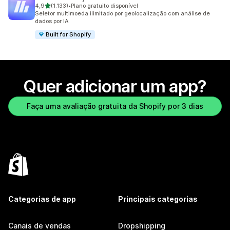
de 5 estrelas
4,9
(1.133)
•
Plano gratuito disponível
1133 avaliações ao todo
Seletor multimoeda ilimitado por geolocalização com análise de
dados por IA
Built for Shopify
Quer adicionar um app?
Faça uma avaliação gratuita da Shopify por 3 dias
Categorias de app
Principais categorias
Canais de vendas
Dropshipping