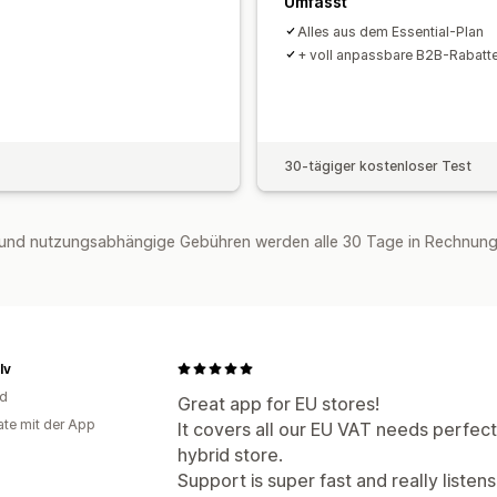
Umfasst
Alles aus dem Essential-Plan
+ voll anpassbare B2B-Rabatt
30-tägiger kostenloser Test
und nutzungsabhängige Gebühren werden alle 30 Tage in Rechnung g
lv
nd
Great app for EU stores!
te mit der App
It covers all our EU VAT needs perfec
hybrid store.
Support is super fast and really listen