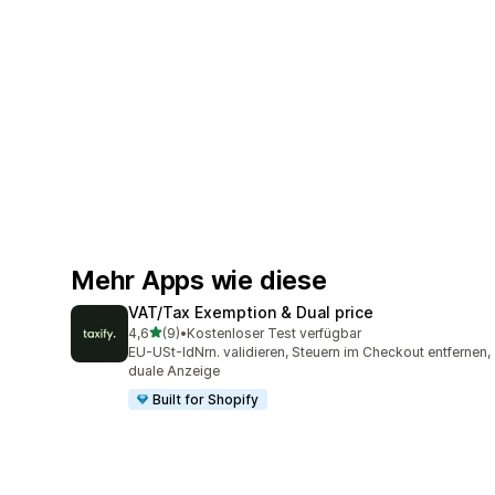
Mehr Apps wie diese
VAT/Tax Exemption & Dual price
von 5 Sternen
4,6
(9)
•
Kostenloser Test verfügbar
9 Rezensionen insgesamt
EU-USt-IdNrn. validieren, Steuern im Checkout entfernen,
duale Anzeige
Built for Shopify