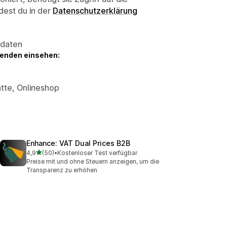
dest du in der
Datenschutzerklärung
sdaten
genden einsehen:
tte, Onlineshop
Enhance: VAT Dual Prices B2B
von 5 Sternen
4,9
(50)
•
Kostenloser Test verfügbar
50 Rezensionen insgesamt
Preise mit und ohne Steuern anzeigen, um die
Transparenz zu erhöhen