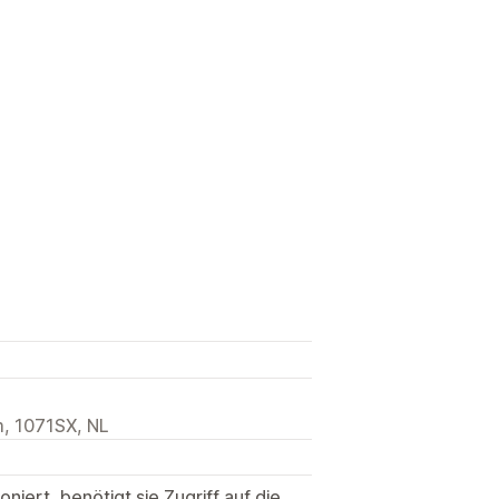
m, 1071SX, NL
niert, benötigt sie Zugriff auf die