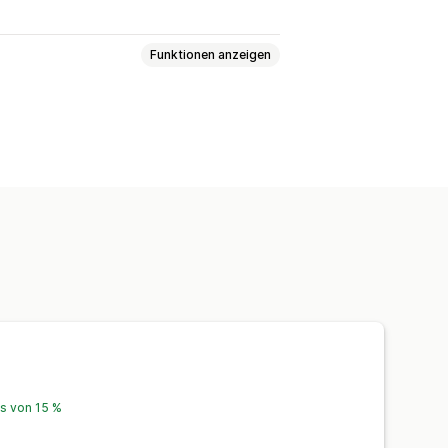
Funktionen anzeigen
euerrechnungen
ngen
Tarifverwaltung
wSt.)
is von 15 %