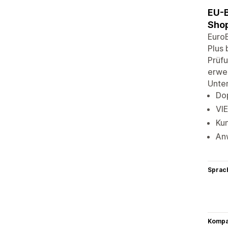
EU-B
Shop
EuroB
Plus 
Prüf
erwei
Unter
Do
VIE
Kun
An
Sprac
Kompat