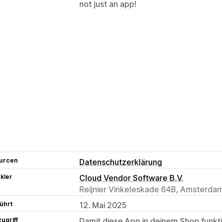
not just an app!
urcen
Datenschutzerklärung
kler
Cloud Vendor Software B.V.
Reijnier Vinkeleskade 64B, Amsterda
ührt
12. Mai 2025
ugriff
Damit diese App in deinem Shop funktio