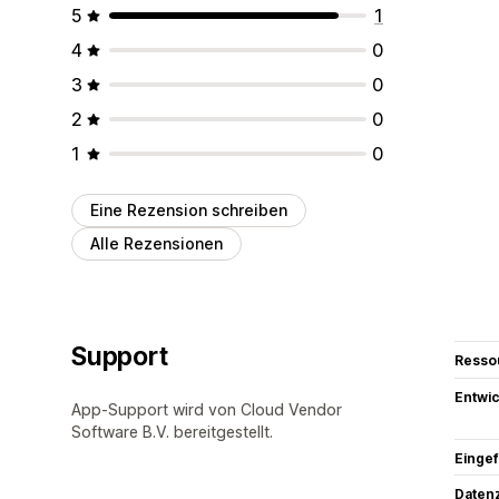
5
1
4
0
3
0
2
0
1
0
Eine Rezension schreiben
Alle Rezensionen
Support
Resso
Entwic
App-Support wird von Cloud Vendor
Software B.V. bereitgestellt.
Eingef
Datenz