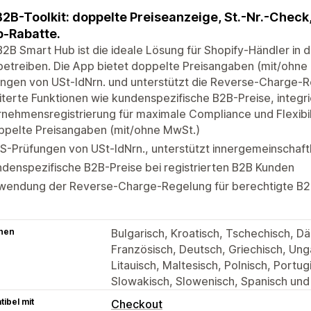
2B-Toolkit: doppelte Preiseanzeige, St.-Nr.-Check
-Rabatte.
2B Smart Hub ist die ideale Lösung für Shopify-Händler in 
betreiben. Die App bietet doppelte Preisangaben (mit/ohne
ungen von USt-IdNrn. und unterstützt die Reverse-Charge-
terte Funktionen wie kundenspezifische B2B-Preise, integr
nehmensregistrierung für maximale Compliance und Flexibil
ppelte Preisangaben (mit/ohne MwSt.)
S-Prüfungen von USt-IdNrn., unterstützt innergemeinschaft
denspezifische B2B-Preise bei registrierten B2B Kunden
wendung der Reverse-Charge-Regelung für berechtigte B
hen
Bulgarisch, Kroatisch, Tschechisch, Dän
Französisch, Deutsch, Griechisch, Ungari
Litauisch, Maltesisch, Polnisch, Portu
Slowakisch, Slowenisch, Spanisch un
ibel mit
Checkout