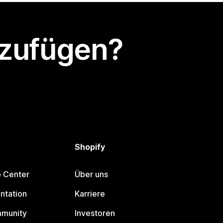
nzufügen?
Shopify
p Center
Über uns
ntation
Karriere
mmunity
Investoren