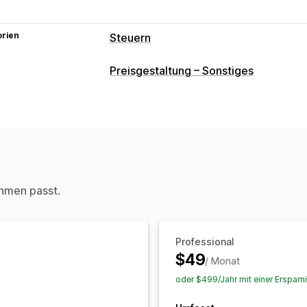
orien
Steuern
Haftungsverfolgung
Preisgestaltung – Sonstiges
Berechnung der Haftung
Mehrwertst
Benutzerdefinierte Rechnungen
Steuerberechnung
Steuersätze
Verwaltung der Befreiu
Mehrere Währungen
hmen passt.
Registrierung
Validierung der Steuernummer
EU (M
Professional
$49
/ Monat
oder $499/Jahr mit einer Ersparn