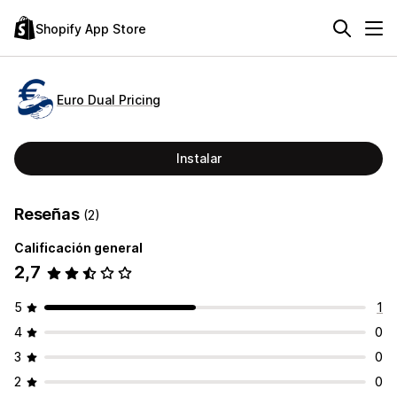
Shopify App Store
Euro Dual Pricing
Instalar
Reseñas
(2)
Calificación general
2,7
5
1
4
0
3
0
2
0