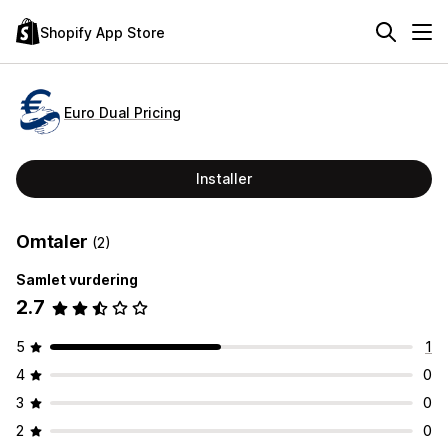
Shopify App Store
Euro Dual Pricing
Installer
Omtaler
(2)
Samlet vurdering
2.7
5
1
4
0
3
0
2
0