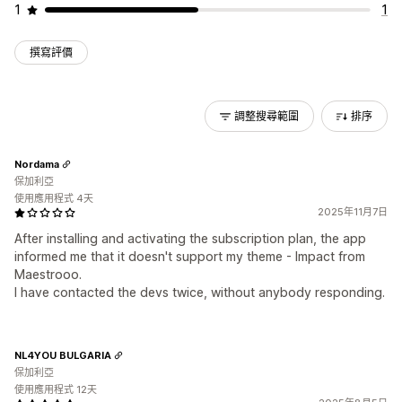
1
1
撰寫評價
調整搜尋範圍
排序
Nordama
保加利亞
使用應用程式 4天
2025年11月7日
After installing and activating the subscription plan, the app
informed me that it doesn't support my theme - Impact from
Maestrooo.
I have contacted the devs twice, without anybody responding.
NL4YOU BULGARIA
保加利亞
使用應用程式 12天