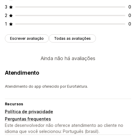
3
0
Gestão de estoque
2
0
Sincronização em tempo real
De vários locais
1
0
Acompanhamento de lote
Datas de vencimento
Relatórios
Visão geral do valor
Reserva de estoques
Escrever avaliação
Todas as avaliações
Contabilidade e finanças
Contas a pagar
Contas a receber
Fluxo de caixa
Ainda não há avaliações
Gestão de custos
Acompanhamento de despesas
Acompanhamento de lucros
Pedidos de compra
Atendimento
Gestão de receitas
Previsão
Relatórios
Livro razão geral
Consolidação financeira
Cálculo de tributo
Atendimento do app oferecido por Eurofaktura.
Em várias moedas
Recursos
Política de privacidade
Perguntas frequentes
Este desenvolvedor não oferece atendimento ao cliente no
idioma que você selecionou: Português (brasil).