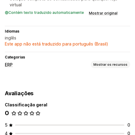
virtual
Contém texto traduzido automaticamente
Mostrar original
Idiomas
inglês
Este app não está traduzido para português (Brasil)
Categorias
ERP
Mostrar os recursos
Processamento de pedidos
Fluxos de trabalho personalizados
Avaliações
Gestão de várias plataformas
Processamento de pedidos automatizado
Classificação geral
Gestão de entregas
Processamento em lote
0
Edição de pedidos
Atualizações de status
5
0
Sincronização de pedidos
Contas de cliente
Atendimento ao cliente
4
0