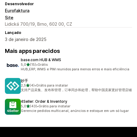
Desenvolvedor
Eurofaktura
Site
Lidická 700/19, Brno, 602 00, CZ
Lançado
3 de janeiro de 2025
Mais apps parecidos
base.com HUB & WMS
de 5 estrelas
5,0
(15)
•
Grátis
15 avaliações ao todo
HUB,ERP, WMS e PIM reunidos para menos erros e mais eficiência
妙手
de 5 estrelas
2,5
(4)
•
Grátis para instalar
4 avaliações ao todo
支持产品采集、发布和管理，订单同步和处理，帮助中国卖家更好管理店铺
4Seller: Order & Inventory
de 5 estrelas
5,0
(43)
•
Grátis para instalar
43 avaliações ao todo
Gerencie pedidos multicanal, anúncios e estoque em um só lugar