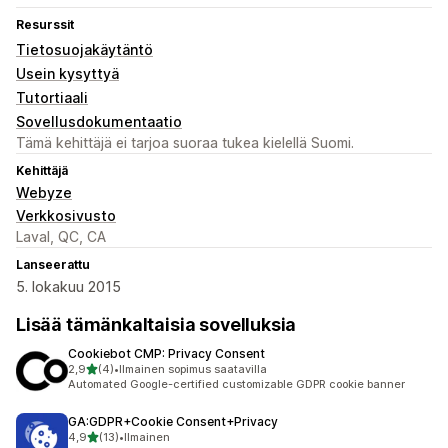
Resurssit
Tietosuojakäytäntö
Usein kysyttyä
Tutortiaali
Sovellusdokumentaatio
Tämä kehittäjä ei tarjoa suoraa tukea kielellä Suomi.
Kehittäjä
Webyze
Verkkosivusto
Laval, QC, CA
Lanseerattu
5. lokakuu 2015
Lisää tämänkaltaisia sovelluksia
Cookiebot CMP: Privacy Consent
/ 5 tähteä
2,9
(4)
•
Ilmainen sopimus saatavilla
4 arvostelua yhteensä
Automated Google-certified customizable GDPR cookie banner
GA:GDPR+Cookie Consent+Privacy
/ 5 tähteä
4,9
(13)
•
Ilmainen
13 arvostelua yhteensä