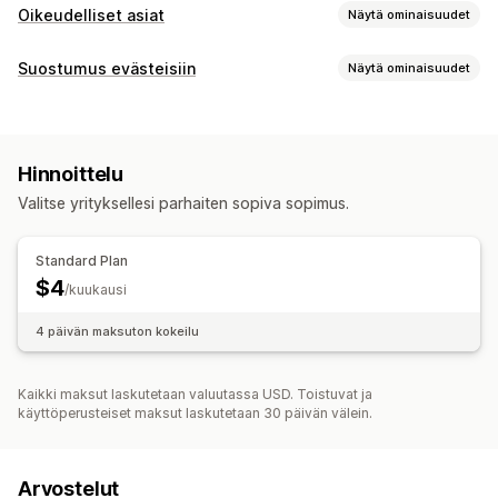
Oikeudelliset asiat
Näytä ominaisuudet
Vaatimustenmukaisuus
Suostumus evästeisiin
Näytä ominaisuudet
Tuotevaroitukset
Tietosuoja
Näyttövaihtoehdot
Verosäännösten noudattaminen
Käyttöehdot
Käytäntölinkki
Mukautettu CSS-koodi
Asetusten valitsin
Käytäntöjen hallinnointi
TSE-vaatimustenmukaisuus
Hinnoittelu
Geolokaatio
Bannerien suunnittelu
Mukautettu brändäys
Verovapaudet
Vaatimustenmukaisuusraportit
Valitse yrityksellesi parhaiten sopiva sopimus.
Mukautettu teksti
Monikielisyys
Mukautukset
Tietosuojavaatimusten noudattaminen
Valintaruudut
Ponnahdusilmoitukset
Väri ja fontti
Standard Plan
Saavutettavuusvaatimusten noudattaminen
Pienohjelmien sijainti
Mukautettu CSS-koodi
$4
/kuukausi
Suostumuslokit
Suostumuksen vanheneminen
Mukautettu koodi
Sivurajoitus
Geolokaatio
4 päivän maksuton kokeilu
Evästeskanneri
Tietojen hallinnointi
Monikielisyys
Mukautettu teksti
Painikkeet
Käytäntöjen muodostin
Kaikki maksut laskutetaan valuutassa USD. Toistuvat ja
Sääntely
käyttöperusteiset maksut laskutetaan 30 päivän välein.
ePrivacy
GDPR
Arvostelut