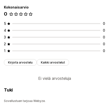
Kokonaisarvio
0
5
0
4
0
3
0
2
0
1
0
Kirjoita arvostelu
Kaikki arvostelut
Ei vielä arvosteluja
Tuki
Sovellustuen tarjoaa Webyze.