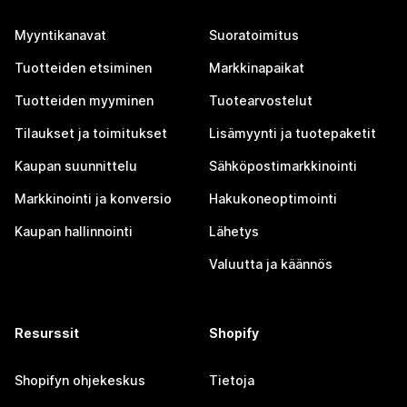
Myyntikanavat
Suoratoimitus
Tuotteiden etsiminen
Markkinapaikat
Tuotteiden myyminen
Tuotearvostelut
Tilaukset ja toimitukset
Lisämyynti ja tuotepaketit
Kaupan suunnittelu
Sähköpostimarkkinointi
Markkinointi ja konversio
Hakukoneoptimointi
Kaupan hallinnointi
Lähetys
Valuutta ja käännös
Resurssit
Shopify
Shopifyn ohjekeskus
Tietoja